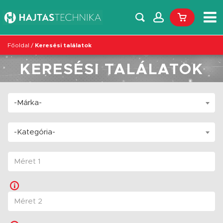
Főoldal
/
Keresési találatok
KERESÉSI TALÁLATOK
-Márka-
-Kategória-