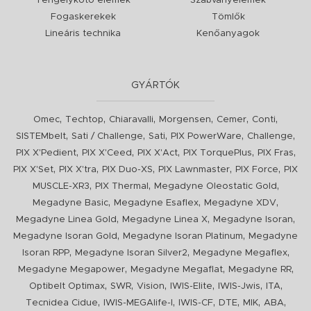
Tengelykötő elemek
Szabványelemek
Fogaskerekek
Tömlők
Lineáris technika
Kenőanyagok
GYÁRTÓK
,
,
,
,
,
,
Omec
Techtop
Chiaravalli
Morgensen
Cemer
Conti
,
,
,
,
,
SISTEMbelt
Sati / Challenge
Sati
PIX PowerWare
Challenge
,
,
,
,
,
PIX X'Pedient
PIX X'Ceed
PIX X'Act
PIX TorquePlus
PIX Fras
,
,
,
,
,
PIX X'Set
PIX X'tra
PIX Duo-XS
PIX Lawnmaster
PIX Force
PIX
,
,
,
MUSCLE-XR3
PIX Thermal
Megadyne Oleostatic Gold
,
,
,
Megadyne Basic
Megadyne Esaflex
Megadyne XDV
,
,
,
Megadyne Linea Gold
Megadyne Linea X
Megadyne Isoran
,
,
Megadyne Isoran Gold
Megadyne Isoran Platinum
Megadyne
,
,
,
Isoran RPP
Megadyne Isoran Silver2
Megadyne Megaflex
,
,
,
Megadyne Megapower
Megadyne Megaflat
Megadyne RR
,
,
,
,
,
,
Optibelt Optimax
SWR
Vision
IWIS-Elite
IWIS-Jwis
ITA
,
,
,
,
,
,
Tecnidea Cidue
IWIS-MEGAlife-I
IWIS-CF
DTE
MIK
ABA