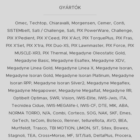
GYÁRTÓK
,
,
,
,
,
,
Omec
Techtop
Chiaravalli
Morgensen
Cemer
Conti
,
,
,
,
,
SISTEMbelt
Sati / Challenge
Sati
PIX PowerWare
Challenge
,
,
,
,
,
PIX X'Pedient
PIX X'Ceed
PIX X'Act
PIX TorquePlus
PIX Fras
,
,
,
,
,
PIX X'Set
PIX X'tra
PIX Duo-XS
PIX Lawnmaster
PIX Force
PIX
,
,
,
MUSCLE-XR3
PIX Thermal
Megadyne Oleostatic Gold
,
,
,
Megadyne Basic
Megadyne Esaflex
Megadyne XDV
,
,
,
Megadyne Linea Gold
Megadyne Linea X
Megadyne Isoran
,
,
Megadyne Isoran Gold
Megadyne Isoran Platinum
Megadyne
,
,
,
Isoran RPP
Megadyne Isoran Silver2
Megadyne Megaflex
,
,
,
Megadyne Megapower
Megadyne Megaflat
Megadyne RR
,
,
,
,
,
,
Optibelt Optimax
SWR
Vision
IWIS-Elite
IWIS-Jwis
ITA
,
,
,
,
,
,
Tecnidea Cidue
IWIS-MEGAlife-I
IWIS-CF
DTE
MIK
ABA
,
,
,
,
,
,
,
,
NORMA TORRO
N/A
Combi
Corteco
SOG
NAK
SKF
Emes
,
,
,
,
,
,
,
GeTech
teCom
Boteco
Renner
tellureRota
AVO
BEA
,
,
,
,
,
,
,
Murtfeldt
Trasco
TBI MOTION
LIMON
SIT
Sitex
Bowex
,
,
,
,
,
,
,
Stagnoli
TEA
Cross+Morse
MF
SIT/Sati
DeltaPlus
Procera