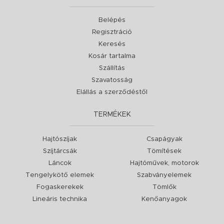
Belépés
Regisztráció
Keresés
Kosár tartalma
Szállítás
Szavatosság
Elállás a szerződéstől
TERMÉKEK
Hajtószíjak
Csapágyak
Szíjtárcsák
Tömítések
Láncok
Hajtóművek, motorok
Tengelykötő elemek
Szabványelemek
Fogaskerekek
Tömlők
Lineáris technika
Kenőanyagok