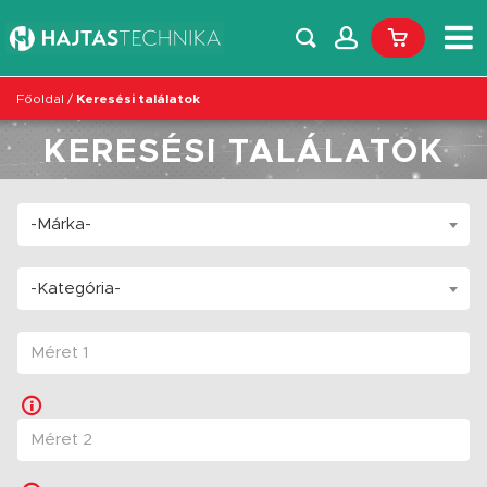
Főoldal
/
Keresési találatok
KERESÉSI TALÁLATOK
-Márka-
-Kategória-