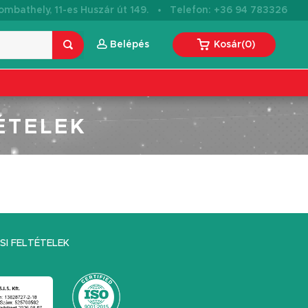
·
mbathely, 11-es Huszár út 149.
Telefon: +36 94 783326
Belépés
Kosár
(
0
)
ÉTELEK
I FELTÉTELEK