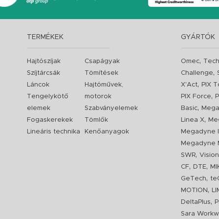
TERMÉKEK
GYÁRTÓK
,
Hajtószíjak
Csapágyak
Omec
Tech
,
Szíjtárcsák
Tömítések
Challenge
,
Láncok
Hajtóművek,
X'Act
PIX T
,
Tengelykötő
motorok
PIX Force
P
,
elemek
Szabványelemek
Basic
Mega
,
Fogaskerekek
Tömlők
Linea X
Me
Lineáris technika
Kenőanyagok
Megadyne I
Megadyne 
,
SWR
Visio
,
,
CF
DTE
MI
,
GeTech
te
,
MOTION
L
,
DeltaPlus
P
Sara Workw