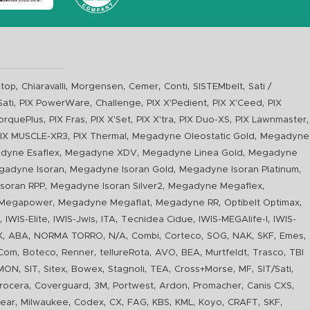
,
,
,
,
,
,
top
Chiaravalli
Morgensen
Cemer
Conti
SISTEMbelt
Sati /
,
,
,
,
,
Sati
PIX PowerWare
Challenge
PIX X'Pedient
PIX X'Ceed
PIX
,
,
,
,
,
,
orquePlus
PIX Fras
PIX X'Set
PIX X'tra
PIX Duo-XS
PIX Lawnmaster
,
,
,
IX MUSCLE-XR3
PIX Thermal
Megadyne Oleostatic Gold
Megadyne
,
,
,
dyne Esaflex
Megadyne XDV
Megadyne Linea Gold
Megadyne
,
,
,
gadyne Isoran
Megadyne Isoran Gold
Megadyne Isoran Platinum
,
,
,
soran RPP
Megadyne Isoran Silver2
Megadyne Megaflex
,
,
,
,
Megapower
Megadyne Megaflat
Megadyne RR
Optibelt Optimax
,
,
,
,
,
,
n
IWIS-Elite
IWIS-Jwis
ITA
Tecnidea Cidue
IWIS-MEGAlife-I
IWIS-
,
,
,
,
,
,
,
,
,
,
K
ABA
NORMA TORRO
N/A
Combi
Corteco
SOG
NAK
SKF
Emes
,
,
,
,
,
,
,
,
Com
Boteco
Renner
tellureRota
AVO
BEA
Murtfeldt
Trasco
TBI
,
,
,
,
,
,
,
,
,
IMON
SIT
Sitex
Bowex
Stagnoli
TEA
Cross+Morse
MF
SIT/Sati
,
,
,
,
,
,
,
rocera
Coverguard
3M
Portwest
Ardon
Promacher
Canis CXS
,
,
,
,
,
,
,
,
,
,
ear
Milwaukee
Codex
CX
FAG
KBS
KML
Koyo
CRAFT
SKF