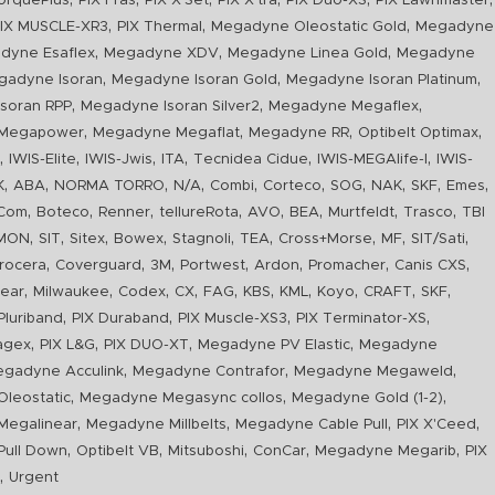
orquePlus
PIX Fras
PIX X'Set
PIX X'tra
PIX Duo-XS
PIX Lawnmaster
,
,
,
IX MUSCLE-XR3
PIX Thermal
Megadyne Oleostatic Gold
Megadyne
,
,
,
dyne Esaflex
Megadyne XDV
Megadyne Linea Gold
Megadyne
,
,
,
gadyne Isoran
Megadyne Isoran Gold
Megadyne Isoran Platinum
,
,
,
soran RPP
Megadyne Isoran Silver2
Megadyne Megaflex
,
,
,
,
Megapower
Megadyne Megaflat
Megadyne RR
Optibelt Optimax
,
,
,
,
,
,
n
IWIS-Elite
IWIS-Jwis
ITA
Tecnidea Cidue
IWIS-MEGAlife-I
IWIS-
,
,
,
,
,
,
,
,
,
,
K
ABA
NORMA TORRO
N/A
Combi
Corteco
SOG
NAK
SKF
Emes
,
,
,
,
,
,
,
,
Com
Boteco
Renner
tellureRota
AVO
BEA
Murtfeldt
Trasco
TBI
,
,
,
,
,
,
,
,
,
IMON
SIT
Sitex
Bowex
Stagnoli
TEA
Cross+Morse
MF
SIT/Sati
,
,
,
,
,
,
,
rocera
Coverguard
3M
Portwest
Ardon
Promacher
Canis CXS
,
,
,
,
,
,
,
,
,
,
ear
Milwaukee
Codex
CX
FAG
KBS
KML
Koyo
CRAFT
SKF
,
,
,
,
luriband
PIX Duraband
PIX Muscle-XS3
PIX Terminator-XS
,
,
,
,
agex
PIX L&G
PIX DUO-XT
Megadyne PV Elastic
Megadyne
,
,
,
gadyne Acculink
Megadyne Contrafor
Megadyne Megaweld
,
,
,
leostatic
Megadyne Megasync collos
Megadyne Gold (1-2)
,
,
,
,
Megalinear
Megadyne Millbelts
Megadyne Cable Pull
PIX X'Ceed
,
,
,
,
,
ull Down
Optibelt VB
Mitsuboshi
ConCar
Megadyne Megarib
PIX
,
R
Urgent