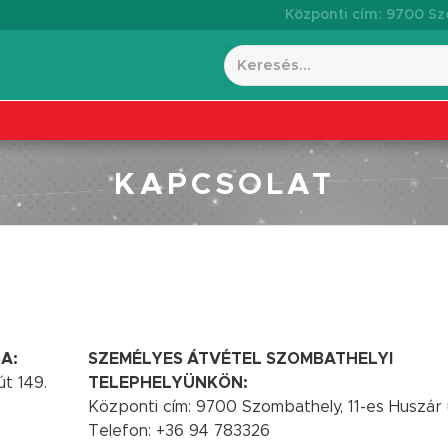
Központi cím: 9700 Szo
KAPCSOLAT
A:
SZEMÉLYES ÁTVÉTEL SZOMBATHELYI
t 149.
TELEPHELYÜNKÖN:
Központi cím: 9700 Szombathely, 11-es Huszár 
Telefon: +36 94 783326