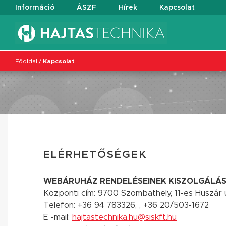
Információ
ÁSZF
Hírek
Kapcsolat
Főoldal
/
Kapcsolat
ELÉRHETŐSÉGEK
WEBÁRUHÁZ RENDELÉSEINEK KISZOLGÁLÁS
Központi cím: 9700 Szombathely, 11-es Huszár ú
Telefon: +36 94 783326, , +36 20/503-1672
E -mail:
hajtastechnika.hu@siskft.hu