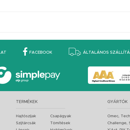
LAT
FACEBOOK
ÁLTALÁNOS SZÁLLÍTÁS
TERMÉKEK
GYÁRTÓK
,
Hajtószíjak
Csapágyak
Omec
Tech
,
Szíjtárcsák
Tömítések
Challenge
,