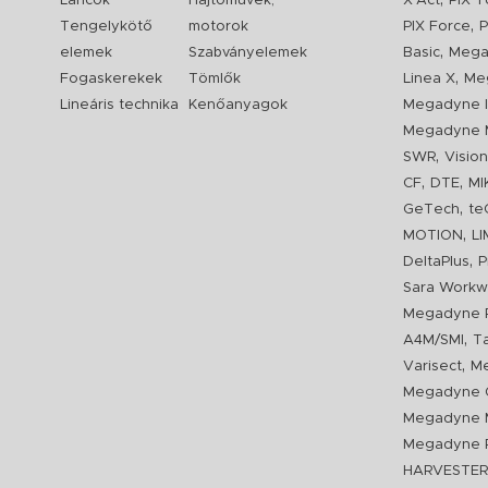
Láncok
Hajtóművek,
X'Act
PIX T
,
Tengelykötő
motorok
PIX Force
P
,
elemek
Szabványelemek
Basic
Mega
,
Fogaskerekek
Tömlők
Linea X
Me
Lineáris technika
Kenőanyagok
Megadyne I
Megadyne 
,
SWR
Visio
,
,
CF
DTE
MI
,
GeTech
te
,
MOTION
L
,
DeltaPlus
P
Sara Workw
Megadyne P
,
A4M/SMI
T
,
Varisect
Me
Megadyne O
Megadyne 
Megadyne P
HARVESTE