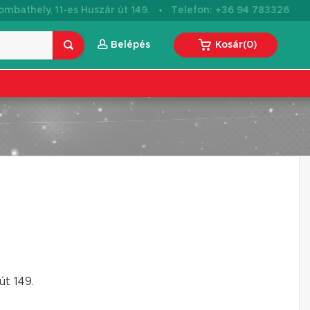
·
mbathely, 11-es Huszár út 149.
Telefon: +36 94 783326
Belépés
Kosár
(
0
)
út 149.