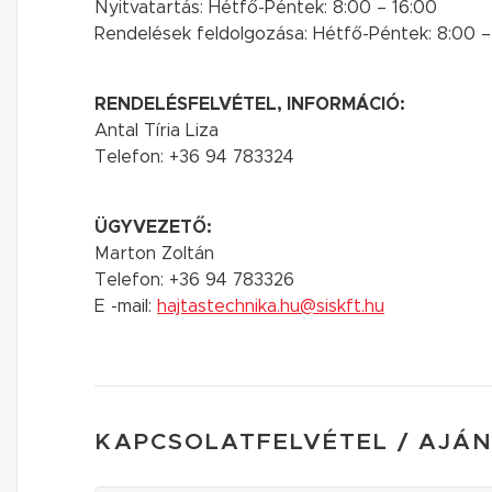
Nyitvatartás: Hétfő-Péntek: 8:00 – 16:00
Rendelések feldolgozása: Hétfő-Péntek: 8:00 –
RENDELÉSFELVÉTEL, INFORMÁCIÓ:
Antal Tíria Liza
Telefon: +36 94 783324
ÜGYVEZETŐ:
Marton Zoltán
Telefon: +36 94 783326
E -mail:
hajtastechnika.hu@siskft.hu
KAPCSOLATFELVÉTEL / AJÁ