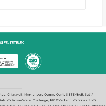
I FELTÉTELEK
,
,
,
,
,
,
top
Chiaravalli
Morgensen
Cemer
Conti
SISTEMbelt
Sati /
,
,
,
,
,
Sati
PIX PowerWare
Challenge
PIX X'Pedient
PIX X'Ceed
PIX
,
,
,
,
,
,