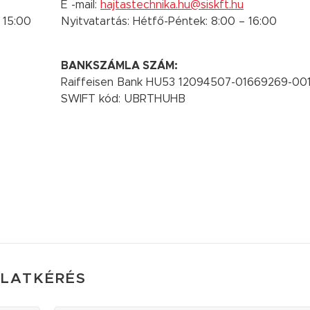
E -mail:
hajtastechnika.hu@siskft.hu
 15:00
Nyitvatartás: Hétfő-Péntek: 8:00 – 16:00
BANKSZÁMLA SZÁM:
Raiffeisen Bank HU53 12094507-01669269-0
SWIFT kód: UBRTHUHB
NLATKÉRÉS