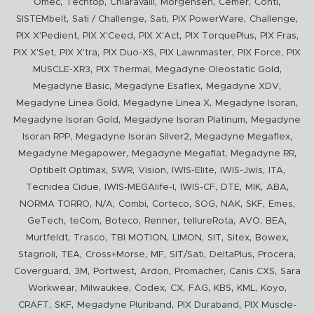
,
,
,
,
,
,
Omec
Techtop
Chiaravalli
Morgensen
Cemer
Conti
,
,
,
,
,
SISTEMbelt
Sati / Challenge
Sati
PIX PowerWare
Challenge
,
,
,
,
,
PIX X'Pedient
PIX X'Ceed
PIX X'Act
PIX TorquePlus
PIX Fras
,
,
,
,
,
PIX X'Set
PIX X'tra
PIX Duo-XS
PIX Lawnmaster
PIX Force
PIX
,
,
,
MUSCLE-XR3
PIX Thermal
Megadyne Oleostatic Gold
,
,
,
Megadyne Basic
Megadyne Esaflex
Megadyne XDV
,
,
,
Megadyne Linea Gold
Megadyne Linea X
Megadyne Isoran
,
,
Megadyne Isoran Gold
Megadyne Isoran Platinum
Megadyne
,
,
,
Isoran RPP
Megadyne Isoran Silver2
Megadyne Megaflex
,
,
,
Megadyne Megapower
Megadyne Megaflat
Megadyne RR
,
,
,
,
,
,
Optibelt Optimax
SWR
Vision
IWIS-Elite
IWIS-Jwis
ITA
,
,
,
,
,
,
Tecnidea Cidue
IWIS-MEGAlife-I
IWIS-CF
DTE
MIK
ABA
,
,
,
,
,
,
,
,
NORMA TORRO
N/A
Combi
Corteco
SOG
NAK
SKF
Emes
,
,
,
,
,
,
,
GeTech
teCom
Boteco
Renner
tellureRota
AVO
BEA
,
,
,
,
,
,
,
Murtfeldt
Trasco
TBI MOTION
LIMON
SIT
Sitex
Bowex
,
,
,
,
,
,
,
Stagnoli
TEA
Cross+Morse
MF
SIT/Sati
DeltaPlus
Procera
,
,
,
,
,
,
Coverguard
3M
Portwest
Ardon
Promacher
Canis CXS
Sara
,
,
,
,
,
,
,
,
Workwear
Milwaukee
Codex
CX
FAG
KBS
KML
Koyo
,
,
,
,
CRAFT
SKF
Megadyne Pluriband
PIX Duraband
PIX Muscle-