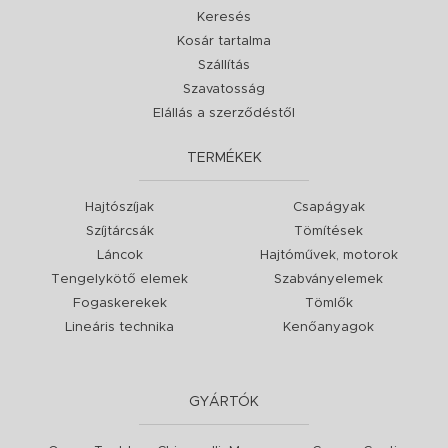
Keresés
Kosár tartalma
Szállítás
Szavatosság
Elállás a szerződéstől
TERMÉKEK
Hajtószíjak
Csapágyak
Szíjtárcsák
Tömítések
Láncok
Hajtóművek, motorok
Tengelykötő elemek
Szabványelemek
Fogaskerekek
Tömlők
Lineáris technika
Kenőanyagok
GYÁRTÓK