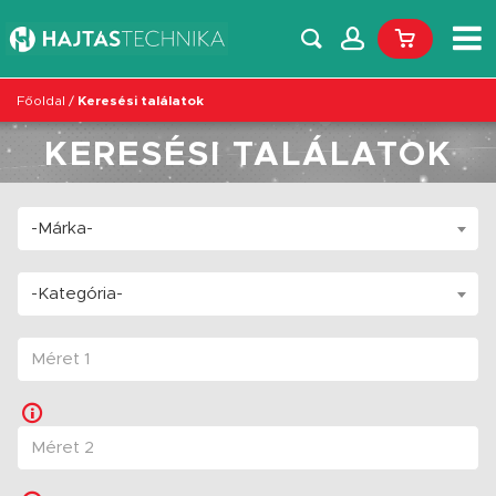
Főoldal
/
Keresési találatok
KERESÉSI TALÁLATOK
-Márka-
-Kategória-