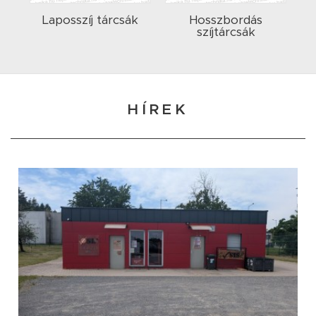
Laposszíj tárcsák
Hosszbordás
szíjtárcsák
HÍREK