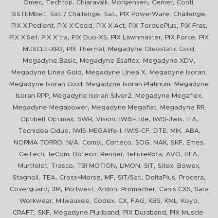
,
,
,
,
,
,
Omec
Techtop
Chiaravalli
Morgensen
Cemer
Conti
,
,
,
,
,
SISTEMbelt
Sati / Challenge
Sati
PIX PowerWare
Challenge
,
,
,
,
,
PIX X'Pedient
PIX X'Ceed
PIX X'Act
PIX TorquePlus
PIX Fras
,
,
,
,
,
PIX X'Set
PIX X'tra
PIX Duo-XS
PIX Lawnmaster
PIX Force
PIX
,
,
,
MUSCLE-XR3
PIX Thermal
Megadyne Oleostatic Gold
,
,
,
Megadyne Basic
Megadyne Esaflex
Megadyne XDV
,
,
,
Megadyne Linea Gold
Megadyne Linea X
Megadyne Isoran
,
,
Megadyne Isoran Gold
Megadyne Isoran Platinum
Megadyne
,
,
,
Isoran RPP
Megadyne Isoran Silver2
Megadyne Megaflex
,
,
,
Megadyne Megapower
Megadyne Megaflat
Megadyne RR
,
,
,
,
,
,
Optibelt Optimax
SWR
Vision
IWIS-Elite
IWIS-Jwis
ITA
,
,
,
,
,
,
Tecnidea Cidue
IWIS-MEGAlife-I
IWIS-CF
DTE
MIK
ABA
,
,
,
,
,
,
,
,
NORMA TORRO
N/A
Combi
Corteco
SOG
NAK
SKF
Emes
,
,
,
,
,
,
,
GeTech
teCom
Boteco
Renner
tellureRota
AVO
BEA
,
,
,
,
,
,
,
Murtfeldt
Trasco
TBI MOTION
LIMON
SIT
Sitex
Bowex
,
,
,
,
,
,
,
Stagnoli
TEA
Cross+Morse
MF
SIT/Sati
DeltaPlus
Procera
,
,
,
,
,
,
Coverguard
3M
Portwest
Ardon
Promacher
Canis CXS
Sara
,
,
,
,
,
,
,
,
Workwear
Milwaukee
Codex
CX
FAG
KBS
KML
Koyo
,
,
,
,
CRAFT
SKF
Megadyne Pluriband
PIX Duraband
PIX Muscle-