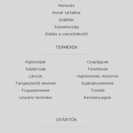
Keresés
Kosár tartalma
Szállítás
Szavatosság
Elállás a szerződéstől
TERMÉKEK
Hajtószíjak
Csapágyak
Szíjtárcsák
Tömítések
Láncok
Hajtóművek, motorok
Tengelykötő elemek
Szabványelemek
Fogaskerekek
Tömlők
Lineáris technika
Kenőanyagok
GYÁRTÓK