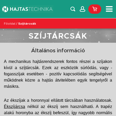
Főoldal
/
Szíjtárcsák
SZÍJTÁRCSÁK
Általános információ
A mechanikus hajtásrendszerek fontos részei a szíjakon
kívül a szíjtárcsák. Ezek az eszközök súrlódás, vagy -
fogasszíjak esetében - pozitív kapcsolódás segítségével
működnek közre a hajtás átvitelében egyik tengelyről a
másikra.
Az ékszíjak a horonnyal ellátott tárcsában használatosak.
Ékszíjárcsa
nélkül az ékszíj sem használható. A trapéz
alakú horonyba az ékszíj befeszül, így nagyobb normális