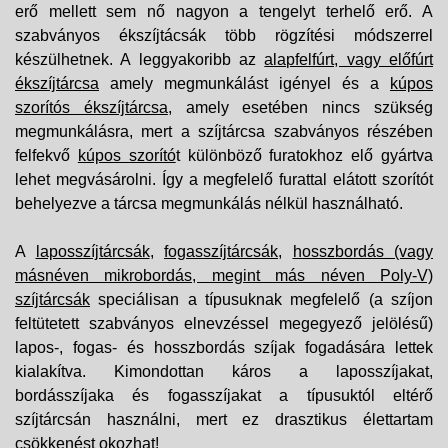
erő mellett sem nő nagyon a tengelyt terhelő erő. A
szabványos ékszíjtácsák több rögzítési módszerrel
készülhetnek. A leggyakoribb az
alapfelfúrt, vagy előfúrt
ékszíjtárcsa
amely megmunkálást igényel és a
kúpos
szorítós ékszíjtárcsa
, amely esetében nincs szükség
megmunkálásra, mert a szíjtárcsa szabványos részében
felfekvő
kúpos szorító
t különböző furatokhoz elő gyártva
lehet megvásárolni. Így a megfelelő furattal elátott szorítót
behelyezve a tárcsa megmunkálás nélkül használható.
A
laposszíjtárcsák
,
fogasszíjtárcsák
,
hosszbordás (vagy
másnéven mikrobordás, megint más néven Poly-V)
szíjtárcsák
speciálisan a típusuknak megfelelő (a szíjon
feltütetett szabványos elnevzéssel megegyező jelölésű)
lapos-, fogas- és hosszbordás szíjak fogadására lettek
kialakítva. Kimondottan káros a laposszíjakat,
bordásszíjaka és fogasszíjakat a típusuktól eltérő
szíjtárcsán használni, mert ez drasztikus élettartam
csökkenést okozhat!