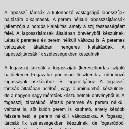
A laposszíj tárcsák a különböző vastagságú laposszíjak
hajtására alkalmasak. A perem nélküli laposszsíjtárcsák
jellemzőja a hordós kialakítás, amely a szíj feszességéért
felel. A laposszítárcsák általában öntvényből készülnek.
Létezik peremes és perem nélküli változat is. A peremes
változatok általában hengeres kialaításúak. A
laposszíjtárcsák fix szélességekben készülnek.
A fogasszíj tárcsák a fogasszíjak (keresztbordás szíjak)
hajtóelemei. Fogazatuk pontosan illeszkedik a különböző
fogasszíjak osztásához és fogprofiljához. A fogasszíj
tárcsák általában acélból, vagy alumíniumból készülnek,
de a nagyon nagy méretűek készülhetnek öntvényből is. A
fogasszíj tárcsákból létezik peremes és perem nélküli
változat is, sőt külön perem is kapható, amely később
felszerelhető a perem nélküli változatokra. A fogasszíj
tárcsák fix szélességekben készülnek, de fogasrúdból