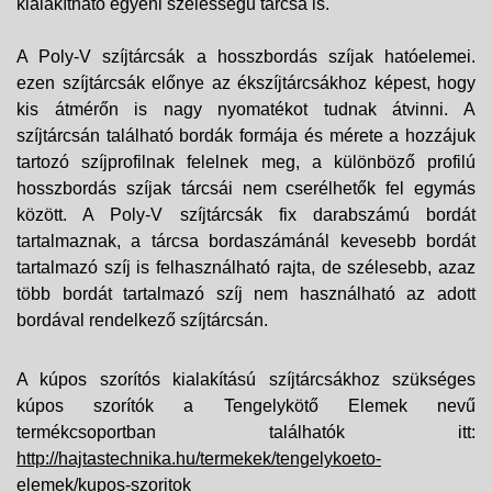
kialakítható egyéni szélességű tárcsa is.
A Poly-V szíjtárcsák a hosszbordás szíjak hatóelemei.
ezen szíjtárcsák előnye az ékszíjtárcsákhoz képest, hogy
kis átmérőn is nagy nyomatékot tudnak átvinni. A
szíjtárcsán található bordák formája és mérete a hozzájuk
tartozó szíjprofilnak felelnek meg, a különböző profilú
hosszbordás szíjak tárcsái nem cserélhetők fel egymás
között. A Poly-V szíjtárcsák fix darabszámú bordát
tartalmaznak, a tárcsa bordaszámánál kevesebb bordát
tartalmazó szíj is felhasználható rajta, de szélesebb, azaz
több bordát tartalmazó szíj nem használható az adott
bordával rendelkező szíjtárcsán.
A kúpos szorítós kialakítású szíjtárcsákhoz szükséges
kúpos szorítók a Tengelykötő Elemek nevű
termékcsoportban találhatók itt:
http://hajtastechnika.hu/termekek/tengelykoeto-
elemek/kupos-szoritok