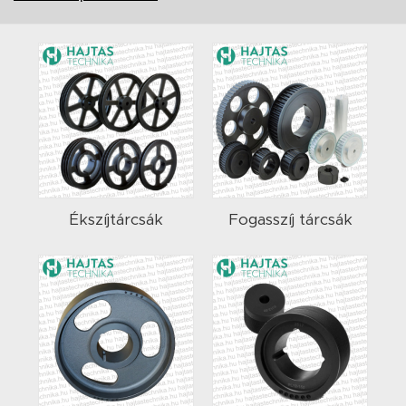
Ékszíjtárcsák
Fogasszíj tárcsák