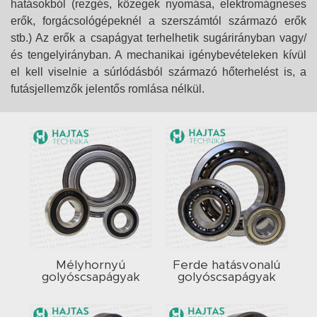
hatásokból (rezgés, közegek nyomása, elektromágneses
erők, forgácsológépeknél a szerszámtól származó erők
stb.) Az erők a csapágyat terhelhetik sugárirányban vagy/
és tengelyirányban. A mechanikai igénybevételeken kívül
el kell viselnie a súrlódásból származó hőterhelést is, a
futásjellemzők jelentős romlása nélkül.
Mélyhornyú
Ferde hatásvonalú
golyóscsapágyak
golyóscsapágyak