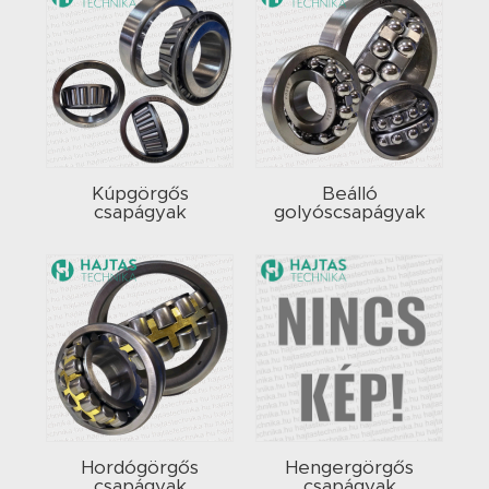
Kúpgörgős
Beálló
csapágyak
golyóscsapágyak
Hordógörgős
Hengergörgős
csapágyak
csapágyak