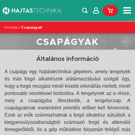
Főoldal
/
Csapágyak
CSAPÁGYAK
Általános információ
A csapágy egy hajtástechnikai gépelem, amely tengelyek
és más forgó alkatrészek alátámasztásául szolgál úgy,
hogy a forgó mozgást minél kisebb ellenállás mellett, minél
pontosabb vezetéssel biztosítsa. A tengelynek az a része,
mely a csapágyba illeszkedik, a tengelycsap. A
csapágyaknak esetenként jelentős erőket kell felvenniük.
Ezek az erők származhatnak a forgó alkatrész súlyából, a
kiegyensúlyozatlanságból származó forgó és alternáló
tömegerőkből, és a gép működése folyamán fellépő más