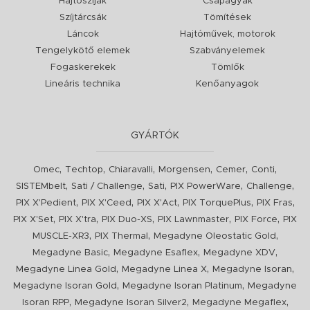
Hajtószíjak
Csapágyak
Szíjtárcsák
Tömítések
Láncok
Hajtóművek, motorok
Tengelykötő elemek
Szabványelemek
Fogaskerekek
Tömlők
Lineáris technika
Kenőanyagok
GYÁRTÓK
,
,
,
,
,
,
Omec
Techtop
Chiaravalli
Morgensen
Cemer
Conti
,
,
,
,
,
SISTEMbelt
Sati / Challenge
Sati
PIX PowerWare
Challenge
,
,
,
,
,
PIX X'Pedient
PIX X'Ceed
PIX X'Act
PIX TorquePlus
PIX Fras
,
,
,
,
,
PIX X'Set
PIX X'tra
PIX Duo-XS
PIX Lawnmaster
PIX Force
PIX
,
,
,
MUSCLE-XR3
PIX Thermal
Megadyne Oleostatic Gold
,
,
,
Megadyne Basic
Megadyne Esaflex
Megadyne XDV
,
,
,
Megadyne Linea Gold
Megadyne Linea X
Megadyne Isoran
,
,
Megadyne Isoran Gold
Megadyne Isoran Platinum
Megadyne
,
,
,
Isoran RPP
Megadyne Isoran Silver2
Megadyne Megaflex