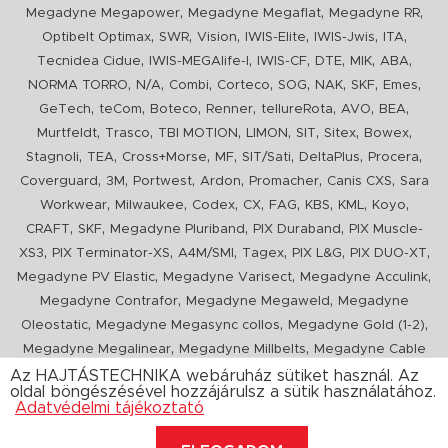
,
,
,
Megadyne Megapower
Megadyne Megaflat
Megadyne RR
,
,
,
,
,
,
Optibelt Optimax
SWR
Vision
IWIS-Elite
IWIS-Jwis
ITA
,
,
,
,
,
,
Tecnidea Cidue
IWIS-MEGAlife-I
IWIS-CF
DTE
MIK
ABA
,
,
,
,
,
,
,
,
NORMA TORRO
N/A
Combi
Corteco
SOG
NAK
SKF
Emes
,
,
,
,
,
,
,
GeTech
teCom
Boteco
Renner
tellureRota
AVO
BEA
,
,
,
,
,
,
,
Murtfeldt
Trasco
TBI MOTION
LIMON
SIT
Sitex
Bowex
,
,
,
,
,
,
,
Stagnoli
TEA
Cross+Morse
MF
SIT/Sati
DeltaPlus
Procera
,
,
,
,
,
,
Coverguard
3M
Portwest
Ardon
Promacher
Canis CXS
Sara
,
,
,
,
,
,
,
,
Workwear
Milwaukee
Codex
CX
FAG
KBS
KML
Koyo
,
,
,
,
CRAFT
SKF
Megadyne Pluriband
PIX Duraband
PIX Muscle-
,
,
,
,
,
,
XS3
PIX Terminator-XS
A4M/SMI
Tagex
PIX L&G
PIX DUO-XT
,
,
,
Megadyne PV Elastic
Megadyne Varisect
Megadyne Acculink
,
,
Megadyne Contrafor
Megadyne Megaweld
Megadyne
,
,
,
Oleostatic
Megadyne Megasync collos
Megadyne Gold (1-2)
,
,
Megadyne Megalinear
Megadyne Millbelts
Megadyne Cable
,
,
,
,
,
Pull
PIX X'Ceed
Megadyne Pull Down
Optibelt VB
Mitsuboshi
Az HAJTÁSTECHNIKA webáruház sütiket használ. Az
oldal böngészésével hozzájárulsz a sütik használatához.
,
,
,
ConCar
Megadyne Megarib
PIX HARVESTER
Urgent
Adatvédelmi tájékoztató