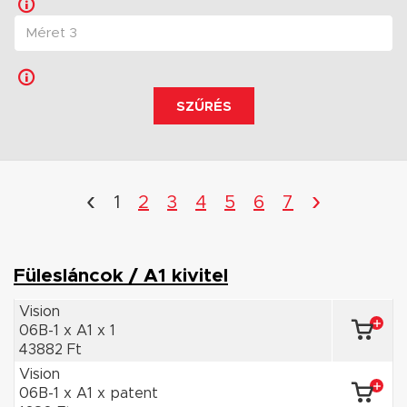
SZŰRÉS
‹
›
1
2
3
4
5
6
7
Fülesláncok / A1 kivitel
Vision
06B-1 x A1 x 1
43882 Ft
Vision
06B-1 x A1 x patent