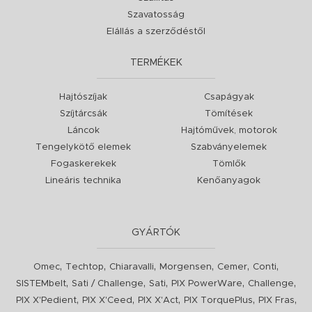
Szavatosság
Elállás a szerződéstől
TERMÉKEK
Hajtószíjak
Csapágyak
Szíjtárcsák
Tömítések
Láncok
Hajtóművek, motorok
Tengelykötő elemek
Szabványelemek
Fogaskerekek
Tömlők
Lineáris technika
Kenőanyagok
GYÁRTÓK
,
,
,
,
,
,
Omec
Techtop
Chiaravalli
Morgensen
Cemer
Conti
,
,
,
,
,
SISTEMbelt
Sati / Challenge
Sati
PIX PowerWare
Challenge
,
,
,
,
,
PIX X'Pedient
PIX X'Ceed
PIX X'Act
PIX TorquePlus
PIX Fras