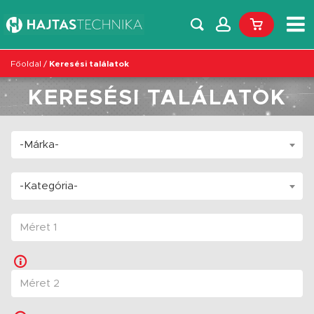
Főoldal
/
Keresési találatok
KERESÉSI TALÁLATOK
-Márka-
-Kategória-