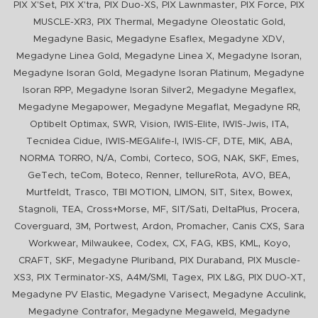
,
,
,
,
,
PIX X'Set
PIX X'tra
PIX Duo-XS
PIX Lawnmaster
PIX Force
PIX
,
,
,
MUSCLE-XR3
PIX Thermal
Megadyne Oleostatic Gold
,
,
,
Megadyne Basic
Megadyne Esaflex
Megadyne XDV
,
,
,
Megadyne Linea Gold
Megadyne Linea X
Megadyne Isoran
,
,
Megadyne Isoran Gold
Megadyne Isoran Platinum
Megadyne
,
,
,
Isoran RPP
Megadyne Isoran Silver2
Megadyne Megaflex
,
,
,
Megadyne Megapower
Megadyne Megaflat
Megadyne RR
,
,
,
,
,
,
Optibelt Optimax
SWR
Vision
IWIS-Elite
IWIS-Jwis
ITA
,
,
,
,
,
,
Tecnidea Cidue
IWIS-MEGAlife-I
IWIS-CF
DTE
MIK
ABA
,
,
,
,
,
,
,
,
NORMA TORRO
N/A
Combi
Corteco
SOG
NAK
SKF
Emes
,
,
,
,
,
,
,
GeTech
teCom
Boteco
Renner
tellureRota
AVO
BEA
,
,
,
,
,
,
,
Murtfeldt
Trasco
TBI MOTION
LIMON
SIT
Sitex
Bowex
,
,
,
,
,
,
,
Stagnoli
TEA
Cross+Morse
MF
SIT/Sati
DeltaPlus
Procera
,
,
,
,
,
,
Coverguard
3M
Portwest
Ardon
Promacher
Canis CXS
Sara
,
,
,
,
,
,
,
,
Workwear
Milwaukee
Codex
CX
FAG
KBS
KML
Koyo
,
,
,
,
CRAFT
SKF
Megadyne Pluriband
PIX Duraband
PIX Muscle-
,
,
,
,
,
,
XS3
PIX Terminator-XS
A4M/SMI
Tagex
PIX L&G
PIX DUO-XT
,
,
,
Megadyne PV Elastic
Megadyne Varisect
Megadyne Acculink
,
,
Megadyne Contrafor
Megadyne Megaweld
Megadyne