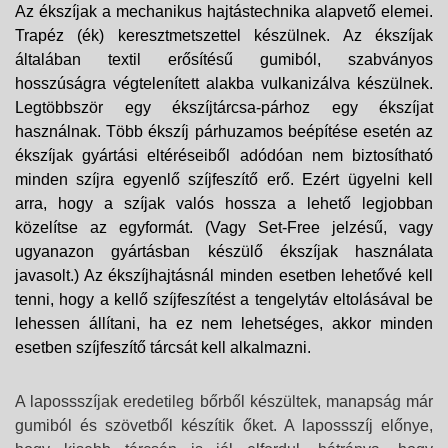
Az ékszíjak a mechanikus hajtástechnika alapvető elemei.
Trapéz (ék) keresztmetszettel készülnek. Az ékszíjak
általában textil erősítésű gumiból, szabványos
hosszúságra végtelenített alakba vulkanizálva készülnek.
Legtöbbször egy ékszíjtárcsa-párhoz egy ékszíjat
használnak. Több ékszíj párhuzamos beépítése esetén az
ékszíjak gyártási eltéréseiből adódóan nem biztosítható
minden szíjra egyenlő szíjfeszítő erő. Ezért ügyelni kell
arra, hogy a szíjak valós hossza a lehető legjobban
közelítse az egyformát. (Vagy Set-Free jelzésű, vagy
ugyanazon gyártásban készülő ékszíjak használata
javasolt.) Az ékszíjhajtásnál minden esetben lehetővé kell
tenni, hogy a kellő szíjfeszítést a tengelytáv eltolásával be
lehessen állítani, ha ez nem lehetséges, akkor minden
esetben szíjfeszítő tárcsát kell alkalmazni.
A lapossszíjak eredetileg bőrből készültek, manapság már
gumiból és szövetből készítik őket. A lapossszíj előnye,