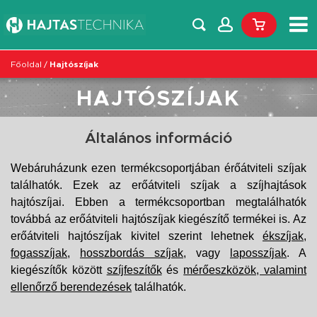
Főoldal
/
Hajtószíjak
HAJTÓSZÍJAK
Általános információ
Webáruházunk ezen termékcsoportjában érőátviteli szíjak
találhatók. Ezek az erőátviteli szíjak a szíjhajtások
hajtószíjai. Ebben a termékcsoportban megtalálhatók
továbbá az erőátviteli hajtószíjak kiegészítő termékei is. Az
erőátviteli hajtószíjak kivitel szerint lehetnek
ékszíjak
,
fogasszíjak
,
hosszbordás szíjak
, vagy
laposszíjak
. A
kiegészítők között
szíjfeszítők
és
mérőeszközök, valamint
ellenőrző berendezések
találhatók.