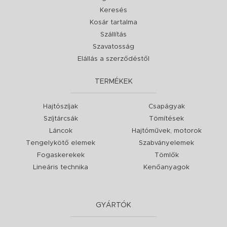
Keresés
Kosár tartalma
Szállítás
Szavatosság
Elállás a szerződéstől
TERMÉKEK
Hajtószíjak
Csapágyak
Szíjtárcsák
Tömítések
Láncok
Hajtóművek, motorok
Tengelykötő elemek
Szabványelemek
Fogaskerekek
Tömlők
Lineáris technika
Kenőanyagok
GYÁRTÓK