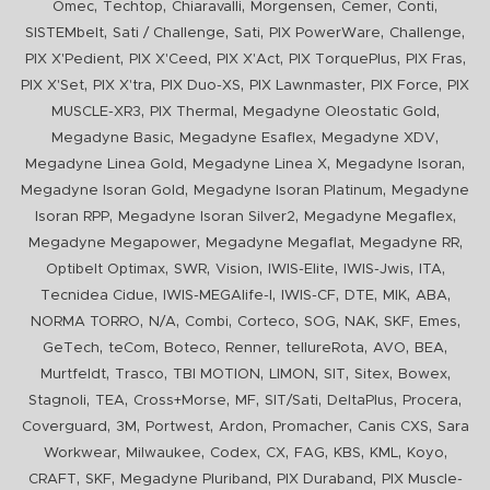
,
,
,
,
,
,
Omec
Techtop
Chiaravalli
Morgensen
Cemer
Conti
,
,
,
,
,
SISTEMbelt
Sati / Challenge
Sati
PIX PowerWare
Challenge
,
,
,
,
,
PIX X'Pedient
PIX X'Ceed
PIX X'Act
PIX TorquePlus
PIX Fras
,
,
,
,
,
PIX X'Set
PIX X'tra
PIX Duo-XS
PIX Lawnmaster
PIX Force
PIX
,
,
,
MUSCLE-XR3
PIX Thermal
Megadyne Oleostatic Gold
,
,
,
Megadyne Basic
Megadyne Esaflex
Megadyne XDV
,
,
,
Megadyne Linea Gold
Megadyne Linea X
Megadyne Isoran
,
,
Megadyne Isoran Gold
Megadyne Isoran Platinum
Megadyne
,
,
,
Isoran RPP
Megadyne Isoran Silver2
Megadyne Megaflex
,
,
,
Megadyne Megapower
Megadyne Megaflat
Megadyne RR
,
,
,
,
,
,
Optibelt Optimax
SWR
Vision
IWIS-Elite
IWIS-Jwis
ITA
,
,
,
,
,
,
Tecnidea Cidue
IWIS-MEGAlife-I
IWIS-CF
DTE
MIK
ABA
,
,
,
,
,
,
,
,
NORMA TORRO
N/A
Combi
Corteco
SOG
NAK
SKF
Emes
,
,
,
,
,
,
,
GeTech
teCom
Boteco
Renner
tellureRota
AVO
BEA
,
,
,
,
,
,
,
Murtfeldt
Trasco
TBI MOTION
LIMON
SIT
Sitex
Bowex
,
,
,
,
,
,
,
Stagnoli
TEA
Cross+Morse
MF
SIT/Sati
DeltaPlus
Procera
,
,
,
,
,
,
Coverguard
3M
Portwest
Ardon
Promacher
Canis CXS
Sara
,
,
,
,
,
,
,
,
Workwear
Milwaukee
Codex
CX
FAG
KBS
KML
Koyo
,
,
,
,
CRAFT
SKF
Megadyne Pluriband
PIX Duraband
PIX Muscle-