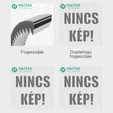
Fogasszíjak
Duplafogú
fogasszíjak