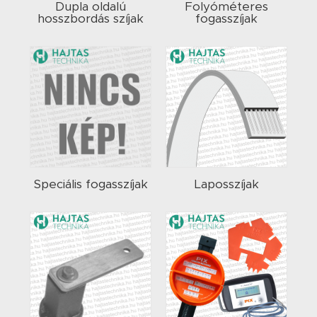
Dupla oldalú
Folyóméteres
hosszbordás szíjak
fogasszíjak
Speciális fogasszíjak
Laposszíjak