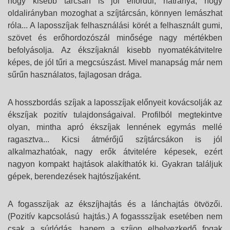
hogy kisebb tárcsán is jól elfordul, hátránya, hogy
oldalirányban mozoghat a szíjtárcsán, könnyen lemászhat
róla...
A laposszíjak felhasználási körét a felhasznált gumi,
szövet és erőhordozószál minősége nagy mértékben
befolyásolja.
Az ékszíjaknál kisebb nyomatékátvitelre
képes, de jól tűri a megcsúszást. Mivel manapság már nem
sűrűn használatos, fajlagosan drága.
A hosszbordás szíjak a laposszíjak előnyeit kovácsolják az
ékszíjak pozitív tulajdonságaival. Profilból megtekintve
olyan, mintha apró ékszíjak lennének egymás mellé
ragasztva... Kicsi átmérőjű szíjtárcsákon is jól
alkalmazhatóak, nagy erők átvitelére képesek, ezért
nagyon kompakt hajtások alakíthatók ki. Gyakran találjuk
gépek, berendezések hajtószíjaként.
A fogasszíjak az ékszíjhajtás és a lánchajtás ötvözői.
(Pozitív kapcsolású hajtás.) A fogassszíjak esetében nem
csak a súrlódás, hanem a szíjon elhelyezkedő fogak