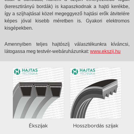
(keresztirányú bordák) is kapaszkodnak a hajtó kerékbe,
így a szíjhajtásal közel megeggyező hajtási erők átvitelére
képes jóval kisebb méretben is. Gyakori elektromos
kisgépekben.
Amennyiben teljes hajtószíj választékunkra kíváncsi,
látogassa meg testvér-webáruházunkat:
www.ekszij.hu
Ékszíjak
Hosszbordás szíjak