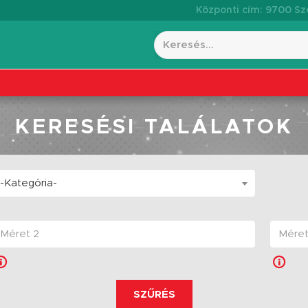
Központi cím: 9700 Szo
KERESÉSI TALÁLATOK
-Kategória-
SZŰRÉS