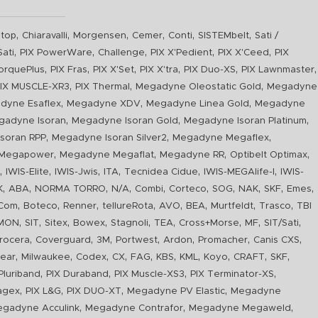
,
,
,
,
,
,
top
Chiaravalli
Morgensen
Cemer
Conti
SISTEMbelt
Sati /
,
,
,
,
,
Sati
PIX PowerWare
Challenge
PIX X'Pedient
PIX X'Ceed
PIX
,
,
,
,
,
,
orquePlus
PIX Fras
PIX X'Set
PIX X'tra
PIX Duo-XS
PIX Lawnmaster
,
,
,
IX MUSCLE-XR3
PIX Thermal
Megadyne Oleostatic Gold
Megadyne
,
,
,
dyne Esaflex
Megadyne XDV
Megadyne Linea Gold
Megadyne
,
,
,
gadyne Isoran
Megadyne Isoran Gold
Megadyne Isoran Platinum
,
,
,
soran RPP
Megadyne Isoran Silver2
Megadyne Megaflex
,
,
,
,
Megapower
Megadyne Megaflat
Megadyne RR
Optibelt Optimax
,
,
,
,
,
,
n
IWIS-Elite
IWIS-Jwis
ITA
Tecnidea Cidue
IWIS-MEGAlife-I
IWIS-
,
,
,
,
,
,
,
,
,
,
K
ABA
NORMA TORRO
N/A
Combi
Corteco
SOG
NAK
SKF
Emes
,
,
,
,
,
,
,
,
Com
Boteco
Renner
tellureRota
AVO
BEA
Murtfeldt
Trasco
TBI
,
,
,
,
,
,
,
,
,
IMON
SIT
Sitex
Bowex
Stagnoli
TEA
Cross+Morse
MF
SIT/Sati
,
,
,
,
,
,
,
rocera
Coverguard
3M
Portwest
Ardon
Promacher
Canis CXS
,
,
,
,
,
,
,
,
,
,
ear
Milwaukee
Codex
CX
FAG
KBS
KML
Koyo
CRAFT
SKF
,
,
,
,
luriband
PIX Duraband
PIX Muscle-XS3
PIX Terminator-XS
,
,
,
,
agex
PIX L&G
PIX DUO-XT
Megadyne PV Elastic
Megadyne
,
,
,
gadyne Acculink
Megadyne Contrafor
Megadyne Megaweld