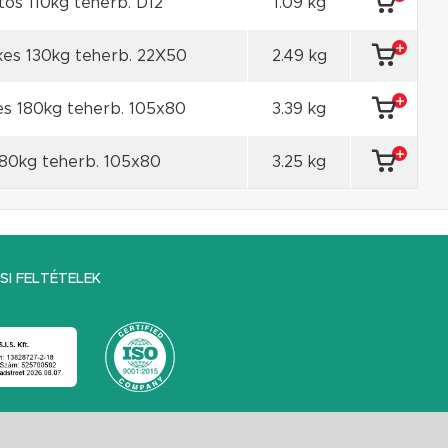
tos 110kg teherb. D12
1.09 kg
es 130kg teherb. 22X50
2.49 kg
s 180kg teherb. 105x80
3.39 kg
80kg teherb. 105x80
3.25 kg
I FELTÉTELEK