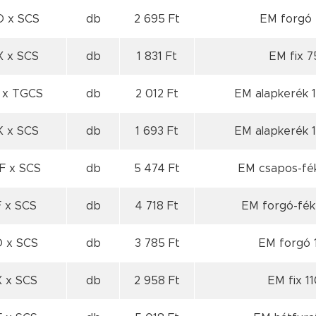
O x SCS
db
2 695 Ft
EM forgó 
X x SCS
db
1 831 Ft
EM fix 
 x TGCS
db
2 012 Ft
EM alapkerék 
K x SCS
db
1 693 Ft
EM alapkerék 
F x SCS
db
5 474 Ft
EM csapos-fék
F x SCS
db
4 718 Ft
EM forgó-fék
O x SCS
db
3 785 Ft
EM forgó 
X x SCS
db
2 958 Ft
EM fix 1