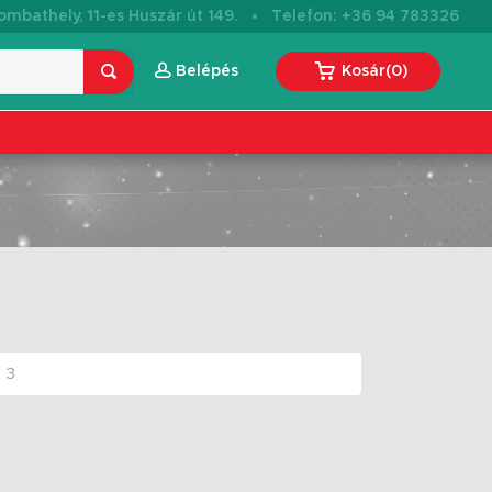
·
mbathely, 11-es Huszár út 149.
Telefon: +36 94 783326
Belépés
Kosár
(
0
)