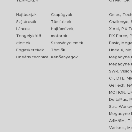
TERMÉKEK
GYÁRTÓK
,
Hajtószíjak
Csapágyak
Omec
Tech
,
Szíjtárcsák
Tömítések
Challenge
,
Láncok
Hajtóművek,
X'Act
PIX T
,
Tengelykötő
motorok
PIX Force
P
,
elemek
Szabványelemek
Basic
Mega
,
Fogaskerekek
Tömlők
Linea X
Me
Lineáris technika
Kenőanyagok
Megadyne I
Megadyne 
,
SWR
Visio
,
,
CF
DTE
MI
,
GeTech
te
,
MOTION
L
,
DeltaPlus
P
Sara Workw
Megadyne P
,
A4M/SMI
T
,
Varisect
Me