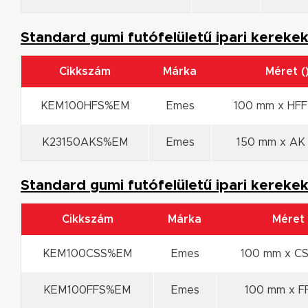
Standard gumi futófelületű ipari kerekek
Cikkszám
Márka
Méret (
KEM100HFS%EM
Emes
100 mm x HFF
K23150AKS%EM
Emes
150 mm x AK
Standard gumi futófelületű ipari kerekek
Cikkszám
Márka
Méret 
KEM100CSS%EM
Emes
100 mm x CS
KEM100FFS%EM
Emes
100 mm x F