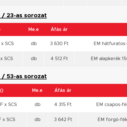
 / 23-as sorozat
)
Me.e
Áfás ár
 x SCS
db
3 630 Ft
EM hátfuratos-
 x SCS
db
4 512 Ft
EM alapkerék 1
 / 53-as sorozat
()
Me.e
Áfás ár
F x SCS
db
4 315 Ft
EM csapos-fé
F x SCS
db
3 642 Ft
EM forgó-fék