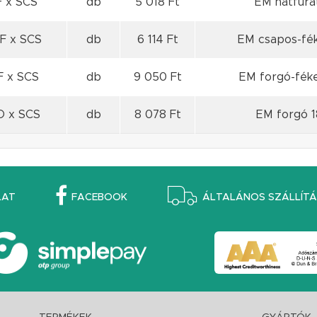
F x SCS
db
5 018 Ft
EM hátfura
F x SCS
db
6 114 Ft
EM csapos-fék
F x SCS
db
9 050 Ft
EM forgó-féke
O x SCS
db
8 078 Ft
EM forgó 1
LAT
FACEBOOK
ÁLTALÁNOS SZÁLLÍTÁS