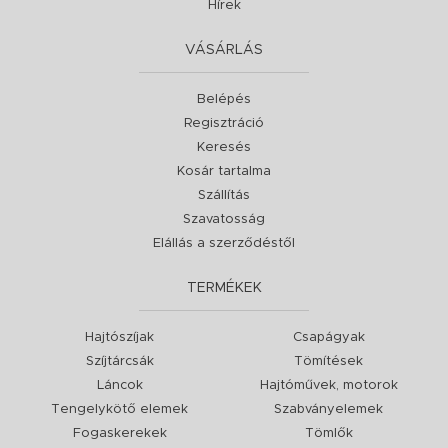
Hírek
VÁSÁRLÁS
Belépés
Regisztráció
Keresés
Kosár tartalma
Szállítás
Szavatosság
Elállás a szerződéstől
TERMÉKEK
Hajtószíjak
Csapágyak
Szíjtárcsák
Tömítések
Láncok
Hajtóművek, motorok
Tengelykötő elemek
Szabványelemek
Fogaskerekek
Tömlők