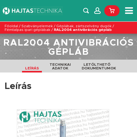
Főoldal
/
Szabványelemek
/
Géplábak, zártszelvény dugók
/
Fémtalpas ipari géplábak
/
RAL2004 antivibrációs gépláb
RAL2004 ANTIVIBRÁCIÓS
GÉPLÁB
TECHNIKAI
LETÖLTHETŐ
LEÍRÁS
ADATOK
DOKUMENTUMOK
Leírás