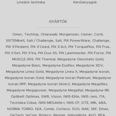
Lineáris technika
Kenőanyagok
GYÁRTÓK
,
,
,
,
,
,
Omec
Techtop
Chiaravalli
Morgensen
Cemer
Conti
,
,
,
,
,
SISTEMbelt
Sati / Challenge
Sati
PIX PowerWare
Challenge
,
,
,
,
,
PIX X'Pedient
PIX X'Ceed
PIX X'Act
PIX TorquePlus
PIX Fras
,
,
,
,
,
PIX X'Set
PIX X'tra
PIX Duo-XS
PIX Lawnmaster
PIX Force
PIX
,
,
,
MUSCLE-XR3
PIX Thermal
Megadyne Oleostatic Gold
,
,
,
Megadyne Basic
Megadyne Esaflex
Megadyne XDV
,
,
,
Megadyne Linea Gold
Megadyne Linea X
Megadyne Isoran
,
,
Megadyne Isoran Gold
Megadyne Isoran Platinum
Megadyne
,
,
,
Isoran RPP
Megadyne Isoran Silver2
Megadyne Megaflex
,
,
,
Megadyne Megapower
Megadyne Megaflat
Megadyne RR
,
,
,
,
,
,
Optibelt Optimax
SWR
Vision
IWIS-Elite
IWIS-Jwis
ITA
,
,
,
,
,
,
Tecnidea Cidue
IWIS-MEGAlife-I
IWIS-CF
DTE
MIK
ABA
,
,
,
,
,
,
,
,
NORMA TORRO
N/A
Combi
Corteco
SOG
NAK
SKF
Emes
,
,
,
,
,
,
,
GeTech
teCom
Boteco
Renner
tellureRota
AVO
BEA