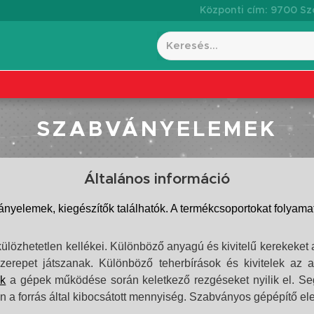
Központi cím: 9700 Szo
SZABVÁNYELEMEK
Általános információ
lemek, kiegészítők találhatók. A termékcsoportokat folyamatos
özhetetlen kellékei. Különböző anyagú és kivitelű kerekeket a
zerepet játszanak. Különböző teherbírások és kivitelek az 
ók
a gépek működése során keletkező rezgéseket nyilik el. Se
njen a forrás által kibocsátott mennyiség. Szabványos gépépítő 