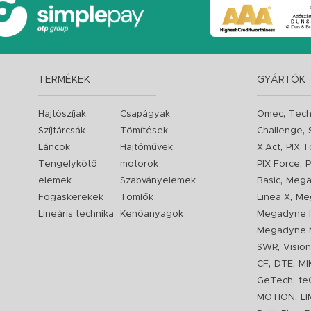
TERMÉKEK
GYÁRTÓK
,
Hajtószíjak
Csapágyak
Omec
Tech
,
Szíjtárcsák
Tömítések
Challenge
,
Láncok
Hajtóművek,
X'Act
PIX T
,
Tengelykötő
motorok
PIX Force
P
,
elemek
Szabványelemek
Basic
Mega
,
Fogaskerekek
Tömlők
Linea X
Me
Lineáris technika
Kenőanyagok
Megadyne I
Megadyne 
,
SWR
Visio
,
,
CF
DTE
MI
,
GeTech
te
,
MOTION
L