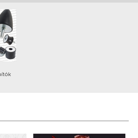
pítók