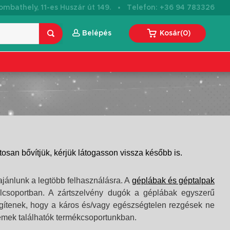
·
mbathely, 11-es Huszár út 149.
Telefon: +36 94 783326
Belépés
Kosár
(
0
)
an bővítjük, kérjük látogasson vissza később is.
jánlunk a legtöbb felhasználásra.
A
géplábak és géptalpak
alcsoportban. A zártszelvény dugók a géplábak egyszerű
gítenek, hogy a káros és/vagy egészségtelen rezgések ne
elemek találhatók termékcsoportunkban.