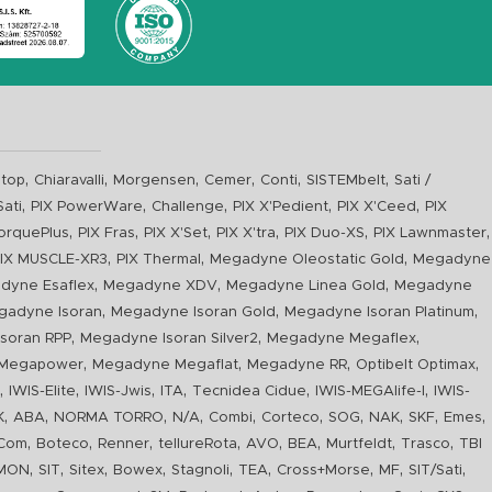
,
,
,
,
,
,
top
Chiaravalli
Morgensen
Cemer
Conti
SISTEMbelt
Sati /
,
,
,
,
,
Sati
PIX PowerWare
Challenge
PIX X'Pedient
PIX X'Ceed
PIX
,
,
,
,
,
,
orquePlus
PIX Fras
PIX X'Set
PIX X'tra
PIX Duo-XS
PIX Lawnmaster
,
,
,
IX MUSCLE-XR3
PIX Thermal
Megadyne Oleostatic Gold
Megadyne
,
,
,
dyne Esaflex
Megadyne XDV
Megadyne Linea Gold
Megadyne
,
,
,
gadyne Isoran
Megadyne Isoran Gold
Megadyne Isoran Platinum
,
,
,
soran RPP
Megadyne Isoran Silver2
Megadyne Megaflex
,
,
,
,
Megapower
Megadyne Megaflat
Megadyne RR
Optibelt Optimax
,
,
,
,
,
,
n
IWIS-Elite
IWIS-Jwis
ITA
Tecnidea Cidue
IWIS-MEGAlife-I
IWIS-
,
,
,
,
,
,
,
,
,
,
K
ABA
NORMA TORRO
N/A
Combi
Corteco
SOG
NAK
SKF
Emes
,
,
,
,
,
,
,
,
Com
Boteco
Renner
tellureRota
AVO
BEA
Murtfeldt
Trasco
TBI
,
,
,
,
,
,
,
,
,
IMON
SIT
Sitex
Bowex
Stagnoli
TEA
Cross+Morse
MF
SIT/Sati