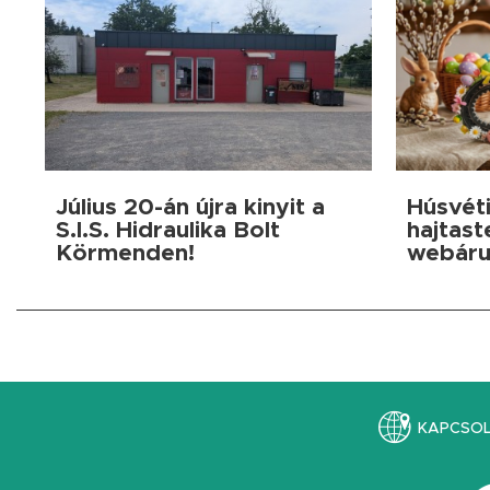
Július 20-án újra kinyit a
Húsvéti
S.I.S. Hidraulika Bolt
hajtast
Körmenden!
webáru
KAPCSO