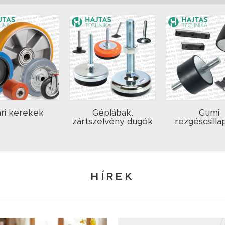
ari kerekek
Géplábak,
Gumi
zártszelvény dugók
rezgéscsilla
HÍREK