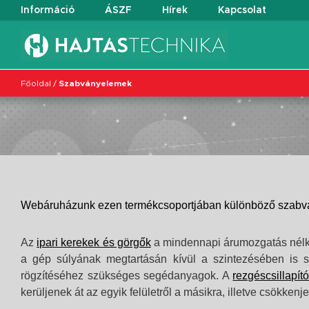
Információ
ÁSZF
Hírek
Kapcsolat
Főoldal
/
Szabványelemek
Webáruházunk ezen termékcsoportjában különböző szabványe
Az
ipari kerekek és görgők
a mindennapi árumozgatás nélkül
a gép súlyának megtartásán kívül a szintezésében is s
rögzítéséhez szükséges segédanyagok.
A
rezgéscsillapít
kerüljenek át az egyik felületről a másikra, illetve csökke