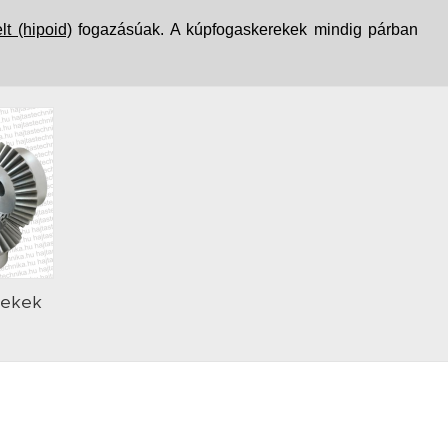
elt (hipoid)
fogazásúak. A kúpfogaskerekek mindig párban
rekek