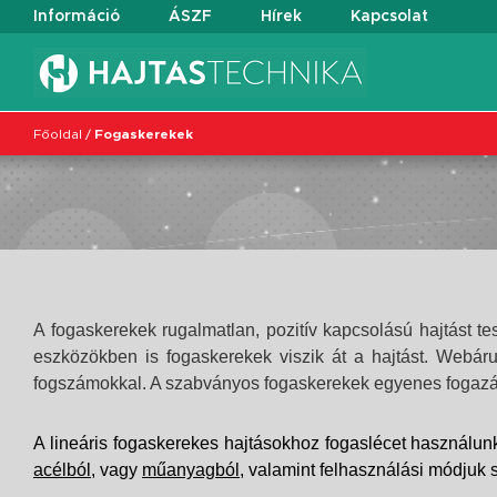
Információ
ÁSZF
Hírek
Kapcsolat
Főoldal
/
Fogaskerekek
A fogaskerekek rugalmatlan, pozitív kapcsolású hajtást t
eszközökben is fogaskerekek viszik át a hajtást.
Webáru
fogszámokkal. A szabványos fogaskerekek egyenes fogazá
A lineáris fogaskerekes hajtásokhoz fogaslécet használ
acélból
, vagy
műanyagból
, valamint felhasználási módjuk s