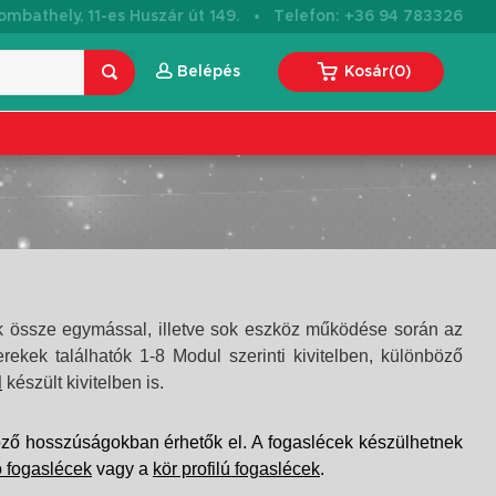
·
mbathely, 11-es Huszár út 149.
Telefon: +36 94 783326
Belépés
Kosár
(
0
)
ják össze egymással, illetve sok eszköz működése során az
rekek találhatók 1-8 Modul szerinti kivitelben, különböző
l
készült kivitelben is.
ző hosszúságokban érhetők el. A fogaslécek készülhetnek
 fogaslécek
vagy a
kör profilú fogaslécek
.