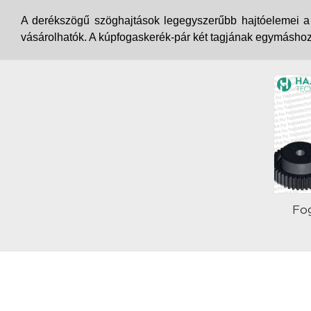
A derékszögű szöghajtások legegyszerűbb hajtóelemei 
vásárolhatók. A kúpfogaskerék-pár két tagjának egymáshoz v
Fo