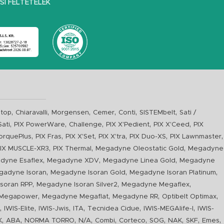
I FELTÉTELEK
,
,
,
,
,
,
top
Chiaravalli
Morgensen
Cemer
Conti
SISTEMbelt
Sati /
,
,
,
,
,
Sati
PIX PowerWare
Challenge
PIX X'Pedient
PIX X'Ceed
PIX
,
,
,
,
,
,
orquePlus
PIX Fras
PIX X'Set
PIX X'tra
PIX Duo-XS
PIX Lawnmaster
,
,
,
IX MUSCLE-XR3
PIX Thermal
Megadyne Oleostatic Gold
Megadyne
,
,
,
dyne Esaflex
Megadyne XDV
Megadyne Linea Gold
Megadyne
,
,
,
gadyne Isoran
Megadyne Isoran Gold
Megadyne Isoran Platinum
,
,
,
soran RPP
Megadyne Isoran Silver2
Megadyne Megaflex
,
,
,
,
Megapower
Megadyne Megaflat
Megadyne RR
Optibelt Optimax
,
,
,
,
,
,
n
IWIS-Elite
IWIS-Jwis
ITA
Tecnidea Cidue
IWIS-MEGAlife-I
IWIS-
,
,
,
,
,
,
,
,
,
,
K
ABA
NORMA TORRO
N/A
Combi
Corteco
SOG
NAK
SKF
Emes