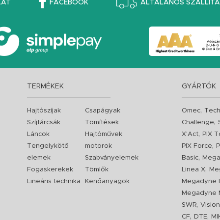
LAT
FACEBOOK
ÁLTALÁNOS SZÁLLÍTÁS
TERMÉKEK
GYÁRTÓK
,
Hajtószíjak
Csapágyak
Omec
Tech
,
Szíjtárcsák
Tömítések
Challenge
,
Láncok
Hajtóművek,
X'Act
PIX T
,
Tengelykötő
motorok
PIX Force
P
,
elemek
Szabványelemek
Basic
Mega
,
Fogaskerekek
Tömlők
Linea X
Me
Lineáris technika
Kenőanyagok
Megadyne I
Megadyne 
,
SWR
Visio
,
,
CF
DTE
MI