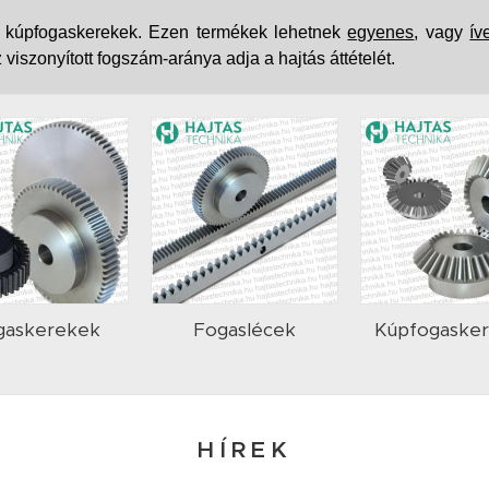
a kúpfogaskerekek. Ezen termékek lehetnek
egyenes
, vagy
ív
iszonyított fogszám-aránya adja a hajtás áttételét.
gaskerekek
Fogaslécek
Kúpfogaske
HÍREK