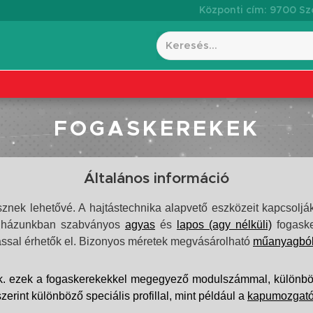
Központi cím: 9700 Szo
FOGASKEREKEK
Általános információ
esznek lehetővé. A hajtástechnika alapvető eszközeit kapcsol
házunkban szabványos
agyas
és
lapos (agy nélküli)
fogaske
ssal érhetők el. Bizonyos méretek megvásárolható
műanyagbó
unk. ezek a fogaskerekekkel megegyező modulszámmal, különbö
zerint különböző speciális profillal, mint például a
kapumozgató