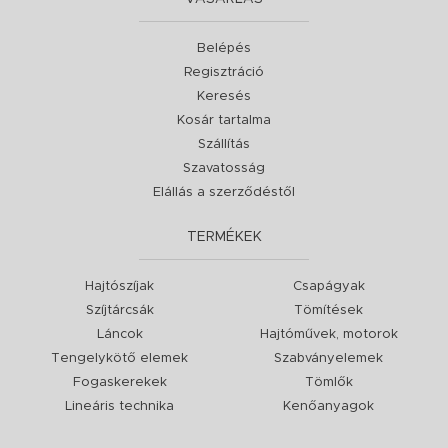
Belépés
Regisztráció
Keresés
Kosár tartalma
Szállítás
Szavatosság
Elállás a szerződéstől
TERMÉKEK
Hajtószíjak
Csapágyak
Szíjtárcsák
Tömítések
Láncok
Hajtóművek, motorok
Tengelykötő elemek
Szabványelemek
Fogaskerekek
Tömlők
Lineáris technika
Kenőanyagok