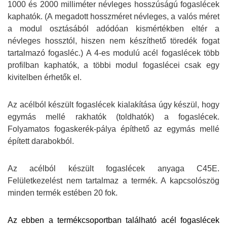
1000 és 2000 milliméter névleges hosszúságú fogaslécek
kaphatók. (A megadott hosszméret névleges, a valós méret
a modul osztásából adódóan kismértékben eltér a
névleges hossztól, hiszen nem készíthető töredék fogat
tartalmazó fogasléc.) A 4-es modulú acél fogaslécek több
profilban kaphatók, a többi modul fogaslécei csak egy
kivitelben érhetők el.
Az acélból készült fogaslécek kialakítása úgy készül, hogy
egymás mellé rakhatók (toldhatók) a fogaslécek.
Folyamatos fogaskerék-pálya építhető az egymás mellé
épített darabokból.
Az acélból készült fogaslécek anyaga C45E.
Felületkezelést nem tartalmaz a termék. A kapcsolószög
minden termék estében 20 fok.
Az ebben a termékcsoportban található acél fogaslécek