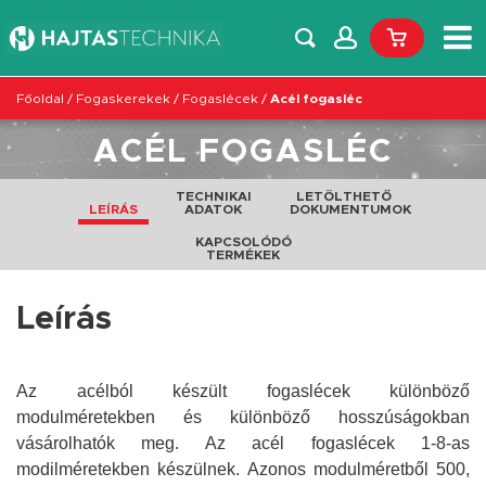
Főoldal
/
Fogaskerekek
/
Fogaslécek
/
Acél fogasléc
ACÉL FOGASLÉC
TECHNIKAI
LETÖLTHETŐ
LEÍRÁS
ADATOK
DOKUMENTUMOK
KAPCSOLÓDÓ
TERMÉKEK
Leírás
Az acélból készült fogaslécek különböző
modulméretekben és különböző hosszúságokban
vásárolhatók meg. Az acél fogaslécek 1-8-as
modilméretekben készülnek. Azonos modulméretből 500,