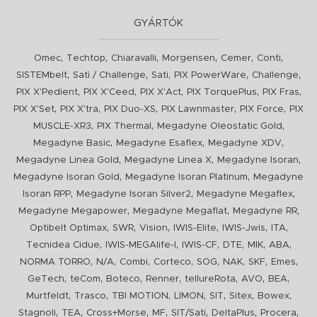
GYÁRTÓK
,
,
,
,
,
,
Omec
Techtop
Chiaravalli
Morgensen
Cemer
Conti
,
,
,
,
,
SISTEMbelt
Sati / Challenge
Sati
PIX PowerWare
Challenge
,
,
,
,
,
PIX X'Pedient
PIX X'Ceed
PIX X'Act
PIX TorquePlus
PIX Fras
,
,
,
,
,
PIX X'Set
PIX X'tra
PIX Duo-XS
PIX Lawnmaster
PIX Force
PIX
,
,
,
MUSCLE-XR3
PIX Thermal
Megadyne Oleostatic Gold
,
,
,
Megadyne Basic
Megadyne Esaflex
Megadyne XDV
,
,
,
Megadyne Linea Gold
Megadyne Linea X
Megadyne Isoran
,
,
Megadyne Isoran Gold
Megadyne Isoran Platinum
Megadyne
,
,
,
Isoran RPP
Megadyne Isoran Silver2
Megadyne Megaflex
,
,
,
Megadyne Megapower
Megadyne Megaflat
Megadyne RR
,
,
,
,
,
,
Optibelt Optimax
SWR
Vision
IWIS-Elite
IWIS-Jwis
ITA
,
,
,
,
,
,
Tecnidea Cidue
IWIS-MEGAlife-I
IWIS-CF
DTE
MIK
ABA
,
,
,
,
,
,
,
,
NORMA TORRO
N/A
Combi
Corteco
SOG
NAK
SKF
Emes
,
,
,
,
,
,
,
GeTech
teCom
Boteco
Renner
tellureRota
AVO
BEA
,
,
,
,
,
,
,
Murtfeldt
Trasco
TBI MOTION
LIMON
SIT
Sitex
Bowex
,
,
,
,
,
,
,
Stagnoli
TEA
Cross+Morse
MF
SIT/Sati
DeltaPlus
Procera