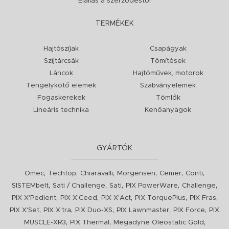
Elállás a szerződéstől
TERMÉKEK
Hajtószíjak
Csapágyak
Szíjtárcsák
Tömítések
Láncok
Hajtóművek, motorok
Tengelykötő elemek
Szabványelemek
Fogaskerekek
Tömlők
Lineáris technika
Kenőanyagok
GYÁRTÓK
,
,
,
,
,
,
Omec
Techtop
Chiaravalli
Morgensen
Cemer
Conti
,
,
,
,
,
SISTEMbelt
Sati / Challenge
Sati
PIX PowerWare
Challenge
,
,
,
,
,
PIX X'Pedient
PIX X'Ceed
PIX X'Act
PIX TorquePlus
PIX Fras
,
,
,
,
,
PIX X'Set
PIX X'tra
PIX Duo-XS
PIX Lawnmaster
PIX Force
PIX
,
,
,
MUSCLE-XR3
PIX Thermal
Megadyne Oleostatic Gold