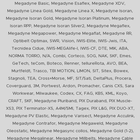
,
,
,
Megadyne Basic
Megadyne Esaflex
Megadyne XDV
,
,
,
Megadyne Linea Gold
Megadyne Linea X
Megadyne Isoran
,
,
Megadyne Isoran Gold
Megadyne Isoran Platinum
Megadyne
,
,
,
Isoran RPP
Megadyne Isoran Silver2
Megadyne Megaflex
,
,
,
Megadyne Megapower
Megadyne Megaflat
Megadyne RR
,
,
,
,
,
,
Optibelt Optimax
SWR
Vision
IWIS-Elite
IWIS-Jwis
ITA
,
,
,
,
,
,
Tecnidea Cidue
IWIS-MEGAlife-I
IWIS-CF
DTE
MIK
ABA
,
,
,
,
,
,
,
,
NORMA TORRO
N/A
Combi
Corteco
SOG
NAK
SKF
Emes
,
,
,
,
,
,
,
GeTech
teCom
Boteco
Renner
tellureRota
AVO
BEA
,
,
,
,
,
,
,
Murtfeldt
Trasco
TBI MOTION
LIMON
SIT
Sitex
Bowex
,
,
,
,
,
,
,
Stagnoli
TEA
Cross+Morse
MF
SIT/Sati
DeltaPlus
Procera
,
,
,
,
,
,
Coverguard
3M
Portwest
Ardon
Promacher
Canis CXS
Sara
,
,
,
,
,
,
,
,
Workwear
Milwaukee
Codex
CX
FAG
KBS
KML
Koyo
,
,
,
,
CRAFT
SKF
Megadyne Pluriband
PIX Duraband
PIX Muscle-
,
,
,
,
,
,
XS3
PIX Terminator-XS
A4M/SMI
Tagex
PIX L&G
PIX DUO-XT
,
,
,
Megadyne PV Elastic
Megadyne Varisect
Megadyne Acculink
,
,
Megadyne Contrafor
Megadyne Megaweld
Megadyne
,
,
,
Oleostatic
Megadyne Megasync collos
Megadyne Gold (1-2)
,
,
Megadyne Megalinear
Megadyne Millbelts
Megadyne Cable