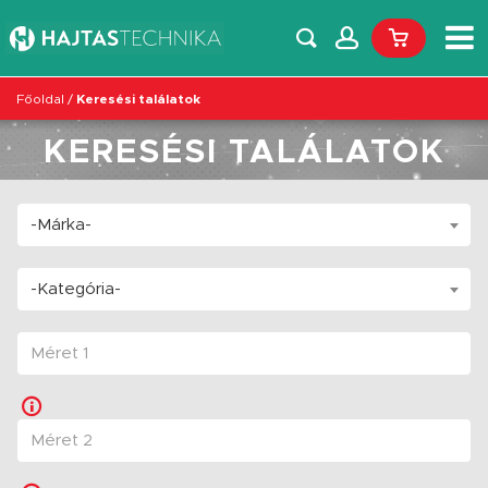
Főoldal
/
Keresési találatok
KERESÉSI TALÁLATOK
-Márka-
-Kategória-