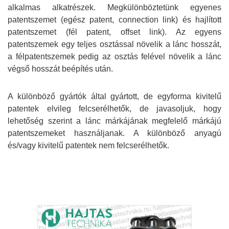
alkalmas alkatrészek. Megkülönböztetünk egyenes
patentszemet (egész patent, connection link) és hajlított
patentszemet (fél patent, offset link). Az egyens
patentszemek egy teljes osztással növelik a lánc hosszát,
a félpatentszemek pedig az osztás felével növelik a lánc
végső hosszát beépítés után.
A különböző gyártók által gyártott, de egyforma kivitelű
patentek elvileg felcserélhetők, de javasoljuk, hogy
lehetőség szerint a lánc márkájának megfelelő márkájú
patentszemeket használjanak. A különböző anyagú
és/vagy kivitelű patentek nem felcserélhetők.