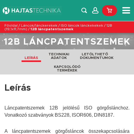
Főoldal
/
Láncok/lánckerekek
/
ISO láncok lánckekekek
/
12B
(19,1x11,7mm)
/
12B láncpatentszemek
12B LÁNCPATENTSZEMEK
TECHNIKAI
LETÖLTHETŐ
LEÍRÁS
ADATOK
DOKUMENTUMOK
KAPCSOLÓDÓ
TERMÉKEK
Leírás
Láncpatentszemek 12B jelölésű ISO görgőslánchoz.
Vonatkozó szabványok BS228, ISOR606, DIN8187.
A láncpatentszemek görgősláncok összekapcsolására