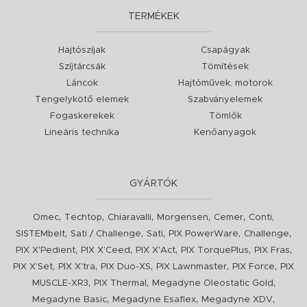
TERMÉKEK
Hajtószíjak
Csapágyak
Szíjtárcsák
Tömítések
Láncok
Hajtóművek, motorok
Tengelykötő elemek
Szabványelemek
Fogaskerekek
Tömlők
Lineáris technika
Kenőanyagok
GYÁRTÓK
,
,
,
,
,
,
Omec
Techtop
Chiaravalli
Morgensen
Cemer
Conti
,
,
,
,
,
SISTEMbelt
Sati / Challenge
Sati
PIX PowerWare
Challenge
,
,
,
,
,
PIX X'Pedient
PIX X'Ceed
PIX X'Act
PIX TorquePlus
PIX Fras
,
,
,
,
,
PIX X'Set
PIX X'tra
PIX Duo-XS
PIX Lawnmaster
PIX Force
PIX
,
,
,
MUSCLE-XR3
PIX Thermal
Megadyne Oleostatic Gold
,
,
,
Megadyne Basic
Megadyne Esaflex
Megadyne XDV