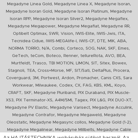
,
,
,
Megadyne Linea Gold
Megadyne Linea X
Megadyne Isoran
,
,
Megadyne Isoran Gold
Megadyne Isoran Platinum
Megadyne
,
,
,
Isoran RPP
Megadyne Isoran Silver2
Megadyne Megaflex
,
,
,
Megadyne Megapower
Megadyne Megaflat
Megadyne RR
,
,
,
,
,
,
Optibelt Optimax
SWR
Vision
IWIS-Elite
IWIS-Jwis
ITA
,
,
,
,
,
,
Tecnidea Cidue
IWIS-MEGAlife-I
IWIS-CF
DTE
MIK
ABA
,
,
,
,
,
,
,
,
NORMA TORRO
N/A
Combi
Corteco
SOG
NAK
SKF
Emes
,
,
,
,
,
,
,
GeTech
teCom
Boteco
Renner
tellureRota
AVO
BEA
,
,
,
,
,
,
,
Murtfeldt
Trasco
TBI MOTION
LIMON
SIT
Sitex
Bowex
,
,
,
,
,
,
,
Stagnoli
TEA
Cross+Morse
MF
SIT/Sati
DeltaPlus
Procera
,
,
,
,
,
,
Coverguard
3M
Portwest
Ardon
Promacher
Canis CXS
Sara
,
,
,
,
,
,
,
,
Workwear
Milwaukee
Codex
CX
FAG
KBS
KML
Koyo
,
,
,
,
CRAFT
SKF
Megadyne Pluriband
PIX Duraband
PIX Muscle-
,
,
,
,
,
,
XS3
PIX Terminator-XS
A4M/SMI
Tagex
PIX L&G
PIX DUO-XT
,
,
,
Megadyne PV Elastic
Megadyne Varisect
Megadyne Acculink
,
,
Megadyne Contrafor
Megadyne Megaweld
Megadyne
,
,
,
Oleostatic
Megadyne Megasync collos
Megadyne Gold (1-2)
,
,
Megadyne Megalinear
Megadyne Millbelts
Megadyne Cable
,
,
,
,
,
Pull
PIX X'Ceed
Megadyne Pull Down
Optibelt VB
Mitsuboshi