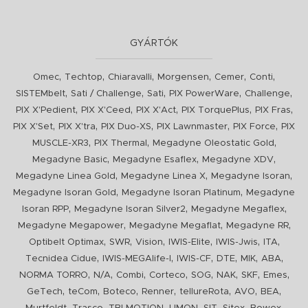
GYÁRTÓK
,
,
,
,
,
,
Omec
Techtop
Chiaravalli
Morgensen
Cemer
Conti
,
,
,
,
,
SISTEMbelt
Sati / Challenge
Sati
PIX PowerWare
Challenge
,
,
,
,
,
PIX X'Pedient
PIX X'Ceed
PIX X'Act
PIX TorquePlus
PIX Fras
,
,
,
,
,
PIX X'Set
PIX X'tra
PIX Duo-XS
PIX Lawnmaster
PIX Force
PIX
,
,
,
MUSCLE-XR3
PIX Thermal
Megadyne Oleostatic Gold
,
,
,
Megadyne Basic
Megadyne Esaflex
Megadyne XDV
,
,
,
Megadyne Linea Gold
Megadyne Linea X
Megadyne Isoran
,
,
Megadyne Isoran Gold
Megadyne Isoran Platinum
Megadyne
,
,
,
Isoran RPP
Megadyne Isoran Silver2
Megadyne Megaflex
,
,
,
Megadyne Megapower
Megadyne Megaflat
Megadyne RR
,
,
,
,
,
,
Optibelt Optimax
SWR
Vision
IWIS-Elite
IWIS-Jwis
ITA
,
,
,
,
,
,
Tecnidea Cidue
IWIS-MEGAlife-I
IWIS-CF
DTE
MIK
ABA
,
,
,
,
,
,
,
,
NORMA TORRO
N/A
Combi
Corteco
SOG
NAK
SKF
Emes
,
,
,
,
,
,
,
GeTech
teCom
Boteco
Renner
tellureRota
AVO
BEA
,
,
,
,
,
,
,