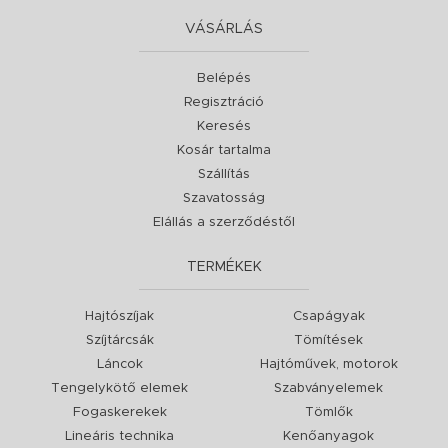
VÁSÁRLÁS
Belépés
Regisztráció
Keresés
Kosár tartalma
Szállítás
Szavatosság
Elállás a szerződéstől
TERMÉKEK
Hajtószíjak
Csapágyak
Szíjtárcsák
Tömítések
Láncok
Hajtóművek, motorok
Tengelykötő elemek
Szabványelemek
Fogaskerekek
Tömlők
Lineáris technika
Kenőanyagok