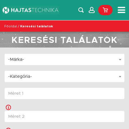
Főoldal
/
Keresési találatok
KERESÉSI TALÁLATOK
-Márka-
-Kategória-