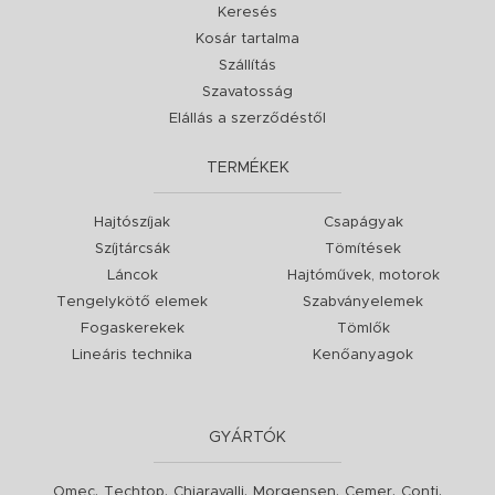
Keresés
Kosár tartalma
Szállítás
Szavatosság
Elállás a szerződéstől
TERMÉKEK
Hajtószíjak
Csapágyak
Szíjtárcsák
Tömítések
Láncok
Hajtóművek, motorok
Tengelykötő elemek
Szabványelemek
Fogaskerekek
Tömlők
Lineáris technika
Kenőanyagok
GYÁRTÓK
,
,
,
,
,
,
Omec
Techtop
Chiaravalli
Morgensen
Cemer
Conti