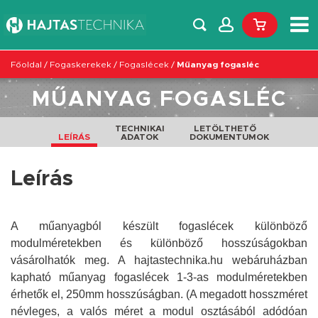
Főoldal
/
Fogaskerekek
/
Fogaslécek
/
Műanyag fogasléc
MŰANYAG FOGASLÉC
TECHNIKAI
LETÖLTHETŐ
LEÍRÁS
ADATOK
DOKUMENTUMOK
Leírás
A műanyagból készült fogaslécek különböző
modulméretekben és különböző hosszúságokban
vásárolhatók meg. A hajtastechnika.hu webáruházban
kapható műanyag fogaslécek 1-3-as modulméretekben
érhetők el, 250mm hosszúságban. (A megadott hosszméret
névleges, a valós méret a modul osztásából adódóan