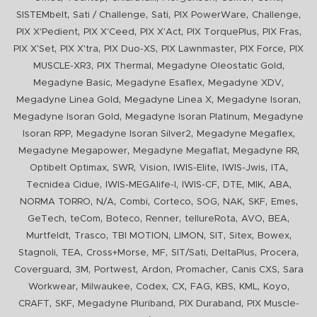
,
,
,
,
,
SISTEMbelt
Sati / Challenge
Sati
PIX PowerWare
Challenge
,
,
,
,
,
PIX X'Pedient
PIX X'Ceed
PIX X'Act
PIX TorquePlus
PIX Fras
,
,
,
,
,
PIX X'Set
PIX X'tra
PIX Duo-XS
PIX Lawnmaster
PIX Force
PIX
,
,
,
MUSCLE-XR3
PIX Thermal
Megadyne Oleostatic Gold
,
,
,
Megadyne Basic
Megadyne Esaflex
Megadyne XDV
,
,
,
Megadyne Linea Gold
Megadyne Linea X
Megadyne Isoran
,
,
Megadyne Isoran Gold
Megadyne Isoran Platinum
Megadyne
,
,
,
Isoran RPP
Megadyne Isoran Silver2
Megadyne Megaflex
,
,
,
Megadyne Megapower
Megadyne Megaflat
Megadyne RR
,
,
,
,
,
,
Optibelt Optimax
SWR
Vision
IWIS-Elite
IWIS-Jwis
ITA
,
,
,
,
,
,
Tecnidea Cidue
IWIS-MEGAlife-I
IWIS-CF
DTE
MIK
ABA
,
,
,
,
,
,
,
,
NORMA TORRO
N/A
Combi
Corteco
SOG
NAK
SKF
Emes
,
,
,
,
,
,
,
GeTech
teCom
Boteco
Renner
tellureRota
AVO
BEA
,
,
,
,
,
,
,
Murtfeldt
Trasco
TBI MOTION
LIMON
SIT
Sitex
Bowex
,
,
,
,
,
,
,
Stagnoli
TEA
Cross+Morse
MF
SIT/Sati
DeltaPlus
Procera
,
,
,
,
,
,
Coverguard
3M
Portwest
Ardon
Promacher
Canis CXS
Sara
,
,
,
,
,
,
,
,
Workwear
Milwaukee
Codex
CX
FAG
KBS
KML
Koyo
,
,
,
,
CRAFT
SKF
Megadyne Pluriband
PIX Duraband
PIX Muscle-