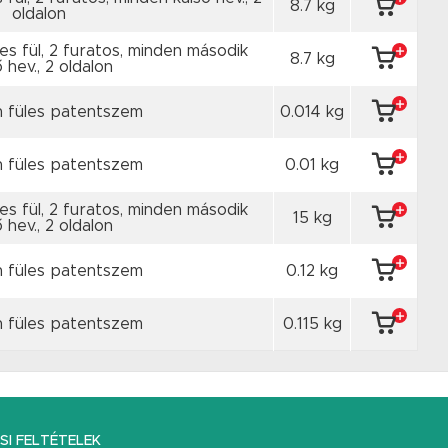
8.7 kg
oldalon
les fül, 2 furatos, minden második
8.7 kg
 hev., 2 oldalon
n füles patentszem
0.014 kg
n füles patentszem
0.01 kg
les fül, 2 furatos, minden második
15 kg
 hev., 2 oldalon
n füles patentszem
0.12 kg
n füles patentszem
0.115 kg
I FELTÉTELEK