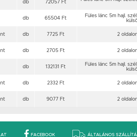
db
72057 Ft
Füles lánc 5m hajl. szé
db
65504 Ft
külső
nt
db
7725 Ft
2 oldalo
nt
db
2705 Ft
2 oldalo
Füles lánc 5m hajl. szé
db
132131 Ft
külső
ent
db
2332 Ft
2 oldalo
ent
db
9077 Ft
2 oldalo
LAT
FACEBOOK
ÁLTALÁNOS SZÁLLÍTÁS