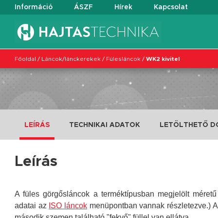
Információ
ÁSZF
Hírek
Kapcsolat
Főoldal
/
Láncok/lánckerekek
/
Fülesláncok
/
WK2 kivitel
LEÍRÁS
TECHNIKAI ADATOK
LETÖLTHETŐ 
Leírás
A füles görgősláncok a terméktípusban megjelölt méretű n
adatai az
ISO láncok
menüpontban vannak részletezve.) 
második szemen található "fekvő" füllel van ellátva.