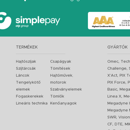
TERMÉKEK
GYÁRTÓK
,
Hajtószíjak
Csapágyak
Omec
Tech
,
Szíjtárcsák
Tömítések
Challenge
,
Láncok
Hajtóművek,
X'Act
PIX T
,
Tengelykötő
motorok
PIX Force
P
,
elemek
Szabványelemek
Basic
Mega
,
Fogaskerekek
Tömlők
Linea X
Me
Lineáris technika
Kenőanyagok
Megadyne I
Megadyne 
,
SWR
Visio
,
,
CF
DTE
MI