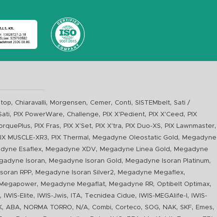
,
,
,
,
,
,
top
Chiaravalli
Morgensen
Cemer
Conti
SISTEMbelt
Sati /
,
,
,
,
,
Sati
PIX PowerWare
Challenge
PIX X'Pedient
PIX X'Ceed
PIX
,
,
,
,
,
,
orquePlus
PIX Fras
PIX X'Set
PIX X'tra
PIX Duo-XS
PIX Lawnmaster
,
,
,
IX MUSCLE-XR3
PIX Thermal
Megadyne Oleostatic Gold
Megadyne
,
,
,
dyne Esaflex
Megadyne XDV
Megadyne Linea Gold
Megadyne
,
,
,
gadyne Isoran
Megadyne Isoran Gold
Megadyne Isoran Platinum
,
,
,
soran RPP
Megadyne Isoran Silver2
Megadyne Megaflex
,
,
,
,
Megapower
Megadyne Megaflat
Megadyne RR
Optibelt Optimax
,
,
,
,
,
,
n
IWIS-Elite
IWIS-Jwis
ITA
Tecnidea Cidue
IWIS-MEGAlife-I
IWIS-
,
,
,
,
,
,
,
,
,
,
K
ABA
NORMA TORRO
N/A
Combi
Corteco
SOG
NAK
SKF
Emes