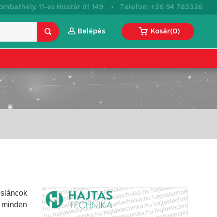
·
mbathely, 11-es Huszár út 149.
Telefon: +36 94 783326
Belépés
Kosár
(
0
)
ősláncok
 minden