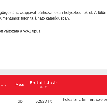
 a görgőslánc csapjával párhuzamosan helyezkednek el. A fül
okumentumok fülön található katalógusban.
ott változata a WA2 típus.
Bruttó lista ár
Me.e
x
Füles lánc 5m hajl. széles
db
52528 Ft