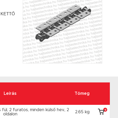
ön KETTŐ
Leírás
Tömeg
 fül, 2 furatos, minden külső hev., 2
2.65 kg
oldalon