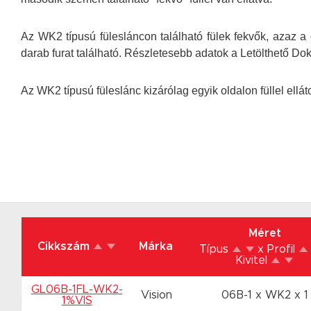
Az WK2 típusú fülesláncon található fülek fekvők, azaz
darab furat található. Részletesebb adatok a Letölthető D
Az WK2 típusú füleslánc kizárólag egyik oldalon füllel ellát
Méret
Cikkszám
Márka
Típus
x Profil
Kivitel
GL06B-1FL-WK2-
Vision
06B-1 x WK2
x 1
1%VIS