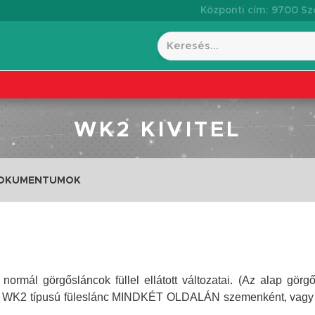
Központi cím: 9700 Szo
WK2 KIVITEL
DOKUMENTUMOK
ormál görgősláncok füllel ellátott változatai. (Az alap görg
A WK2 típusú füleslánc MINDKÉT OLDALÁN szemenként, vagy