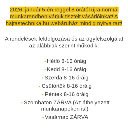
2026. január 5-én reggel 8 órától újra normál
munkarendben várjuk tisztelt vásárlóinkat! A
hajtastechnika.hu webáruház mindig nyitva tart!
A rendelések feldolgozása és az ügyfélszolgálat
az alábbiak szerint működik:
Hétfő 8-16 óráig
Kedd 8-16 óráig
Szerda 8-16 óráig
Csütörtök 8-16 óráig
Péntek 8-16 óráig
Szombaton ZÁRVA (Az áthelyezett
munkanapokon is!)
Vasárnap ZÁRVA