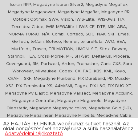
,
,
,
Isoran RPP
Megadyne Isoran Silver2
Megadyne Megaflex
,
,
,
Megadyne Megapower
Megadyne Megaflat
Megadyne RR
,
,
,
,
,
,
Optibelt Optimax
SWR
Vision
IWIS-Elite
IWIS-Jwis
ITA
,
,
,
,
,
,
Tecnidea Cidue
IWIS-MEGAlife-I
IWIS-CF
DTE
MIK
ABA
,
,
,
,
,
,
,
,
NORMA TORRO
N/A
Combi
Corteco
SOG
NAK
SKF
Emes
,
,
,
,
,
,
,
GeTech
teCom
Boteco
Renner
tellureRota
AVO
BEA
,
,
,
,
,
,
,
Murtfeldt
Trasco
TBI MOTION
LIMON
SIT
Sitex
Bowex
,
,
,
,
,
,
,
Stagnoli
TEA
Cross+Morse
MF
SIT/Sati
DeltaPlus
Procera
,
,
,
,
,
,
Coverguard
3M
Portwest
Ardon
Promacher
Canis CXS
Sara
,
,
,
,
,
,
,
,
Workwear
Milwaukee
Codex
CX
FAG
KBS
KML
Koyo
,
,
,
,
CRAFT
SKF
Megadyne Pluriband
PIX Duraband
PIX Muscle-
,
,
,
,
,
,
XS3
PIX Terminator-XS
A4M/SMI
Tagex
PIX L&G
PIX DUO-XT
,
,
,
Megadyne PV Elastic
Megadyne Varisect
Megadyne Acculink
,
,
Megadyne Contrafor
Megadyne Megaweld
Megadyne
,
,
,
Oleostatic
Megadyne Megasync collos
Megadyne Gold (1-2)
,
,
Megadyne Megalinear
Megadyne Millbelts
Megadyne Cable
,
,
,
,
,
Pull
PIX X'Ceed
Megadyne Pull Down
Optibelt VB
Mitsuboshi
Az HAJTÁSTECHNIKA webáruház sütiket használ. Az
oldal böngészésével hozzájárulsz a sütik használatához.
,
,
,
ConCar
Megadyne Megarib
PIX HARVESTER
Urgent
Adatvédelmi tájékoztató