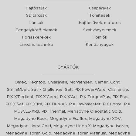
Hajtószíjak
Csapágyak
Szíjtárcsák
Tömítések
Láncok
Hajtóművek, motorok
Tengelykötő elemek
Szabványelemek
Fogaskerekek
Tömlők
Lineáris technika
Kenőanyagok
GYÁRTÓK
,
,
,
,
,
,
Omec
Techtop
Chiaravalli
Morgensen
Cemer
Conti
,
,
,
,
,
SISTEMbelt
Sati / Challenge
Sati
PIX PowerWare
Challenge
,
,
,
,
,
PIX X'Pedient
PIX X'Ceed
PIX X'Act
PIX TorquePlus
PIX Fras
,
,
,
,
,
PIX X'Set
PIX X'tra
PIX Duo-XS
PIX Lawnmaster
PIX Force
PIX
,
,
,
MUSCLE-XR3
PIX Thermal
Megadyne Oleostatic Gold
,
,
,
Megadyne Basic
Megadyne Esaflex
Megadyne XDV
,
,
,
Megadyne Linea Gold
Megadyne Linea X
Megadyne Isoran
,
,
Megadyne Isoran Gold
Megadyne Isoran Platinum
Megadyne