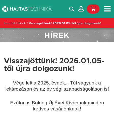
Főoldal
/
Hírek
/
Visszajöttünk! 2026.01.05-től újra dolgozunk!
HÍREK
Visszajöttünk! 2026.01.05-
től újra dolgozunk!
Vége lett a 2025. évnek... Túl vagyunk a
leltározáson és az év végi szabadságoláson is!
Ezúton is Boldog Új Évet Kívánunk minden
kedves vásárlónknak!