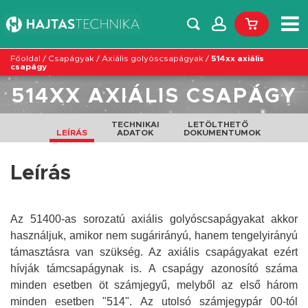
Főoldal
/
Csapágyak
/
Axiális golyóscsapágyak
/
514xx axiális
csapágy
514XX AXIÁLIS CSAPÁGY
TECHNIKAI
LETÖLTHETŐ
LEÍRÁS
ADATOK
DOKUMENTUMOK
Leírás
Az 51400-as sorozatú axiális golyóscsapágyakat akkor
használjuk, amikor nem sugárirányú, hanem tengelyirányú
támasztásra van szükség. Az axiális csapágyakat ezért
hívják támcsapágynak is. A csapágy azonosító száma
minden esetben öt számjegyű, melyből az első három
minden esetben "514". Az utolsó számjegypár 00-tól