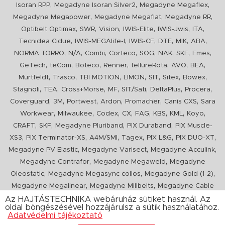
,
,
,
Isoran RPP
Megadyne Isoran Silver2
Megadyne Megaflex
,
,
,
Megadyne Megapower
Megadyne Megaflat
Megadyne RR
,
,
,
,
,
,
Optibelt Optimax
SWR
Vision
IWIS-Elite
IWIS-Jwis
ITA
,
,
,
,
,
,
Tecnidea Cidue
IWIS-MEGAlife-I
IWIS-CF
DTE
MIK
ABA
,
,
,
,
,
,
,
,
NORMA TORRO
N/A
Combi
Corteco
SOG
NAK
SKF
Emes
,
,
,
,
,
,
,
GeTech
teCom
Boteco
Renner
tellureRota
AVO
BEA
,
,
,
,
,
,
,
Murtfeldt
Trasco
TBI MOTION
LIMON
SIT
Sitex
Bowex
,
,
,
,
,
,
,
Stagnoli
TEA
Cross+Morse
MF
SIT/Sati
DeltaPlus
Procera
,
,
,
,
,
,
Coverguard
3M
Portwest
Ardon
Promacher
Canis CXS
Sara
,
,
,
,
,
,
,
,
Workwear
Milwaukee
Codex
CX
FAG
KBS
KML
Koyo
,
,
,
,
CRAFT
SKF
Megadyne Pluriband
PIX Duraband
PIX Muscle-
,
,
,
,
,
,
XS3
PIX Terminator-XS
A4M/SMI
Tagex
PIX L&G
PIX DUO-XT
,
,
,
Megadyne PV Elastic
Megadyne Varisect
Megadyne Acculink
,
,
Megadyne Contrafor
Megadyne Megaweld
Megadyne
,
,
,
Oleostatic
Megadyne Megasync collos
Megadyne Gold (1-2)
,
,
Megadyne Megalinear
Megadyne Millbelts
Megadyne Cable
,
,
,
,
,
Pull
PIX X'Ceed
Megadyne Pull Down
Optibelt VB
Mitsuboshi
Az HAJTÁSTECHNIKA webáruház sütiket használ. Az
oldal böngészésével hozzájárulsz a sütik használatához.
,
,
,
ConCar
Megadyne Megarib
PIX HARVESTER
Urgent
Adatvédelmi tájékoztató