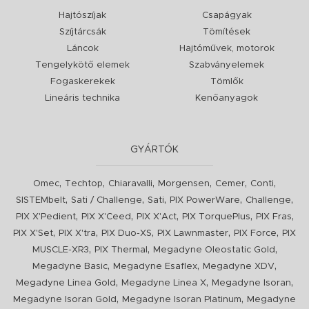
Hajtószíjak
Csapágyak
Szíjtárcsák
Tömítések
Láncok
Hajtóművek, motorok
Tengelykötő elemek
Szabványelemek
Fogaskerekek
Tömlők
Lineáris technika
Kenőanyagok
GYÁRTÓK
,
,
,
,
,
,
Omec
Techtop
Chiaravalli
Morgensen
Cemer
Conti
,
,
,
,
,
SISTEMbelt
Sati / Challenge
Sati
PIX PowerWare
Challenge
,
,
,
,
,
PIX X'Pedient
PIX X'Ceed
PIX X'Act
PIX TorquePlus
PIX Fras
,
,
,
,
,
PIX X'Set
PIX X'tra
PIX Duo-XS
PIX Lawnmaster
PIX Force
PIX
,
,
,
MUSCLE-XR3
PIX Thermal
Megadyne Oleostatic Gold
,
,
,
Megadyne Basic
Megadyne Esaflex
Megadyne XDV
,
,
,
Megadyne Linea Gold
Megadyne Linea X
Megadyne Isoran
,
,
Megadyne Isoran Gold
Megadyne Isoran Platinum
Megadyne