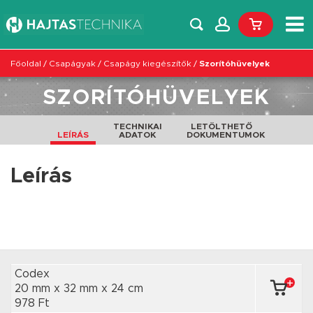
Főoldal
/
Csapágyak
/
Csapágy kiegészítők
/
Szorítóhüvelyek
SZORÍTÓHÜVELYEK
TECHNIKAI
LETÖLTHETŐ
LEÍRÁS
ADATOK
DOKUMENTUMOK
Leírás
Codex
20 mm x 32 mm
x 24 cm
978 Ft