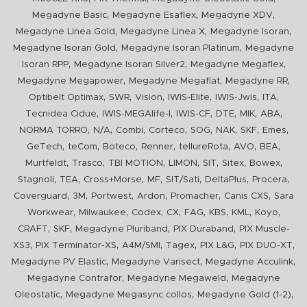
,
,
,
Megadyne Basic
Megadyne Esaflex
Megadyne XDV
,
,
,
Megadyne Linea Gold
Megadyne Linea X
Megadyne Isoran
,
,
Megadyne Isoran Gold
Megadyne Isoran Platinum
Megadyne
,
,
,
Isoran RPP
Megadyne Isoran Silver2
Megadyne Megaflex
,
,
,
Megadyne Megapower
Megadyne Megaflat
Megadyne RR
,
,
,
,
,
,
Optibelt Optimax
SWR
Vision
IWIS-Elite
IWIS-Jwis
ITA
,
,
,
,
,
,
Tecnidea Cidue
IWIS-MEGAlife-I
IWIS-CF
DTE
MIK
ABA
,
,
,
,
,
,
,
,
NORMA TORRO
N/A
Combi
Corteco
SOG
NAK
SKF
Emes
,
,
,
,
,
,
,
GeTech
teCom
Boteco
Renner
tellureRota
AVO
BEA
,
,
,
,
,
,
,
Murtfeldt
Trasco
TBI MOTION
LIMON
SIT
Sitex
Bowex
,
,
,
,
,
,
,
Stagnoli
TEA
Cross+Morse
MF
SIT/Sati
DeltaPlus
Procera
,
,
,
,
,
,
Coverguard
3M
Portwest
Ardon
Promacher
Canis CXS
Sara
,
,
,
,
,
,
,
,
Workwear
Milwaukee
Codex
CX
FAG
KBS
KML
Koyo
,
,
,
,
CRAFT
SKF
Megadyne Pluriband
PIX Duraband
PIX Muscle-
,
,
,
,
,
,
XS3
PIX Terminator-XS
A4M/SMI
Tagex
PIX L&G
PIX DUO-XT
,
,
,
Megadyne PV Elastic
Megadyne Varisect
Megadyne Acculink
,
,
Megadyne Contrafor
Megadyne Megaweld
Megadyne
,
,
,
Oleostatic
Megadyne Megasync collos
Megadyne Gold (1-2)