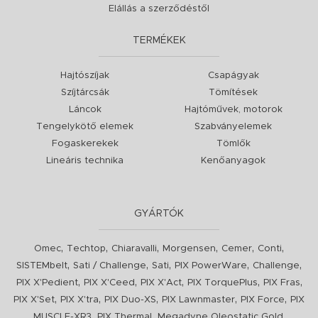
Elállás a szerződéstől
TERMÉKEK
Hajtószíjak
Csapágyak
Szíjtárcsák
Tömítések
Láncok
Hajtóművek, motorok
Tengelykötő elemek
Szabványelemek
Fogaskerekek
Tömlők
Lineáris technika
Kenőanyagok
GYÁRTÓK
,
,
,
,
,
,
Omec
Techtop
Chiaravalli
Morgensen
Cemer
Conti
,
,
,
,
,
SISTEMbelt
Sati / Challenge
Sati
PIX PowerWare
Challenge
,
,
,
,
,
PIX X'Pedient
PIX X'Ceed
PIX X'Act
PIX TorquePlus
PIX Fras
,
,
,
,
,
PIX X'Set
PIX X'tra
PIX Duo-XS
PIX Lawnmaster
PIX Force
PIX
,
,
,
MUSCLE-XR3
PIX Thermal
Megadyne Oleostatic Gold