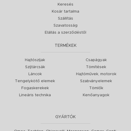
Keresés
Kosár tartalma
Szállítás
Szavatosság
Elállás a szerződéstől
TERMÉKEK
Hajtószíjak
Csapágyak
Szíjtárcsák
Tömítések
Láncok
Hajtóművek, motorok
Tengelykötő elemek
Szabványelemek
Fogaskerekek
Tömlők
Lineáris technika
Kenőanyagok
GYÁRTÓK