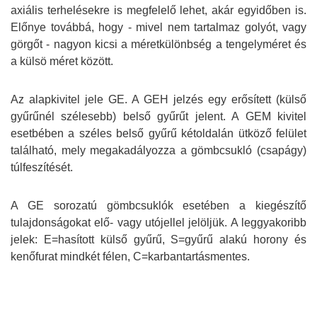
axiális terhelésekre is megfelelő lehet, akár egyidőben is.
Előnye továbbá, hogy - mivel nem tartalmaz golyót, vagy
görgőt - nagyon kicsi a méretkülönbség a tengelyméret és
a külsö méret között.
Az alapkivitel jele GE. A GEH jelzés egy erősített (külső
gyűrűnél szélesebb) belső gyűrűt jelent. A GEM kivitel
esetbében a széles belső gyűrű kétoldalán ütköző felület
található, mely megakadályozza a gömbcsukló (csapágy)
túlfeszítését.
A GE sorozatú gömbcsuklók esetében a kiegészítő
tulajdonságokat elő- vagy utójellel jelöljük. A leggyakoribb
jelek: E=hasított külső gyűrű, S=gyűrű alakú horony és
kenőfurat mindkét félen, C=karbantartásmentes.