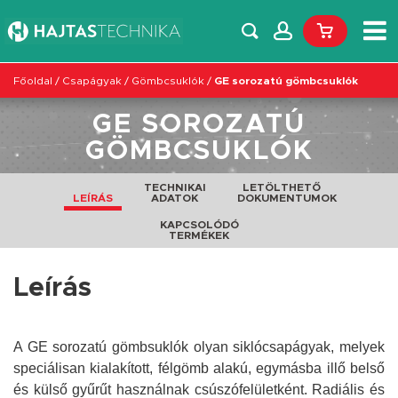
Főoldal
/
Csapágyak
/
Gömbcsuklók
/
GE sorozatú gömbcsuklók
GE SOROZATÚ
GÖMBCSUKLÓK
TECHNIKAI
LETÖLTHETŐ
LEÍRÁS
ADATOK
DOKUMENTUMOK
KAPCSOLÓDÓ
TERMÉKEK
Leírás
A GE sorozatú gömbsuklók olyan siklócsapágyak, melyek
speciálisan kialakított, félgömb alakú, egymásba illő belső
és külső gyűrűt használnak csúszófelületként. Radiális és