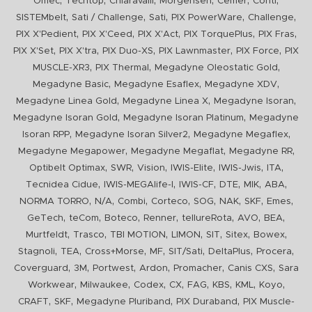
,
,
,
,
,
,
Omec
Techtop
Chiaravalli
Morgensen
Cemer
Conti
,
,
,
,
,
SISTEMbelt
Sati / Challenge
Sati
PIX PowerWare
Challenge
,
,
,
,
,
PIX X'Pedient
PIX X'Ceed
PIX X'Act
PIX TorquePlus
PIX Fras
,
,
,
,
,
PIX X'Set
PIX X'tra
PIX Duo-XS
PIX Lawnmaster
PIX Force
PIX
,
,
,
MUSCLE-XR3
PIX Thermal
Megadyne Oleostatic Gold
,
,
,
Megadyne Basic
Megadyne Esaflex
Megadyne XDV
,
,
,
Megadyne Linea Gold
Megadyne Linea X
Megadyne Isoran
,
,
Megadyne Isoran Gold
Megadyne Isoran Platinum
Megadyne
,
,
,
Isoran RPP
Megadyne Isoran Silver2
Megadyne Megaflex
,
,
,
Megadyne Megapower
Megadyne Megaflat
Megadyne RR
,
,
,
,
,
,
Optibelt Optimax
SWR
Vision
IWIS-Elite
IWIS-Jwis
ITA
,
,
,
,
,
,
Tecnidea Cidue
IWIS-MEGAlife-I
IWIS-CF
DTE
MIK
ABA
,
,
,
,
,
,
,
,
NORMA TORRO
N/A
Combi
Corteco
SOG
NAK
SKF
Emes
,
,
,
,
,
,
,
GeTech
teCom
Boteco
Renner
tellureRota
AVO
BEA
,
,
,
,
,
,
,
Murtfeldt
Trasco
TBI MOTION
LIMON
SIT
Sitex
Bowex
,
,
,
,
,
,
,
Stagnoli
TEA
Cross+Morse
MF
SIT/Sati
DeltaPlus
Procera
,
,
,
,
,
,
Coverguard
3M
Portwest
Ardon
Promacher
Canis CXS
Sara
,
,
,
,
,
,
,
,
Workwear
Milwaukee
Codex
CX
FAG
KBS
KML
Koyo
,
,
,
,
CRAFT
SKF
Megadyne Pluriband
PIX Duraband
PIX Muscle-