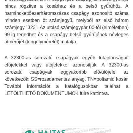
nincs rögzítve a kosárhaz és a belső gyűrűhöz. A
harminckettőezerháromszázas csapágy azonosító száma
minden esetben öt számjegyű, melyből az első három
számjegy "323". Az utolsó számjegypár 00-tól (elméletben)
99-ig terjedhet és a csapágy belső gyűrűjének névleges
átmérőjét (tengelyméretét) mutatja.
A 32300-as sorozatú csapágyak egyéb tulajdonságait
előjelekkel vagy utójelekkel azonosítjuk. A 32300-as
sorozatú csapágyak leggyakoribb elő/utójelei az
következők: SS=rozsdamentes anyag, TN=poliamid kosár
.
További információt a katalógusokban találhat a
LETÖLTHETŐ DOKUMENTUMOK fülre kattintva.