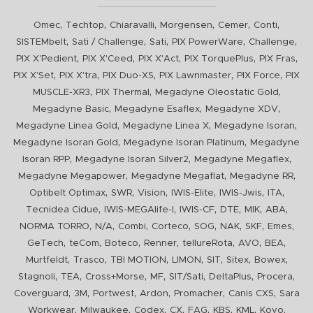
,
,
,
,
,
,
Omec
Techtop
Chiaravalli
Morgensen
Cemer
Conti
,
,
,
,
,
SISTEMbelt
Sati / Challenge
Sati
PIX PowerWare
Challenge
,
,
,
,
,
PIX X'Pedient
PIX X'Ceed
PIX X'Act
PIX TorquePlus
PIX Fras
,
,
,
,
,
PIX X'Set
PIX X'tra
PIX Duo-XS
PIX Lawnmaster
PIX Force
PIX
,
,
,
MUSCLE-XR3
PIX Thermal
Megadyne Oleostatic Gold
,
,
,
Megadyne Basic
Megadyne Esaflex
Megadyne XDV
,
,
,
Megadyne Linea Gold
Megadyne Linea X
Megadyne Isoran
,
,
Megadyne Isoran Gold
Megadyne Isoran Platinum
Megadyne
,
,
,
Isoran RPP
Megadyne Isoran Silver2
Megadyne Megaflex
,
,
,
Megadyne Megapower
Megadyne Megaflat
Megadyne RR
,
,
,
,
,
,
Optibelt Optimax
SWR
Vision
IWIS-Elite
IWIS-Jwis
ITA
,
,
,
,
,
,
Tecnidea Cidue
IWIS-MEGAlife-I
IWIS-CF
DTE
MIK
ABA
,
,
,
,
,
,
,
,
NORMA TORRO
N/A
Combi
Corteco
SOG
NAK
SKF
Emes
,
,
,
,
,
,
,
GeTech
teCom
Boteco
Renner
tellureRota
AVO
BEA
,
,
,
,
,
,
,
Murtfeldt
Trasco
TBI MOTION
LIMON
SIT
Sitex
Bowex
,
,
,
,
,
,
,
Stagnoli
TEA
Cross+Morse
MF
SIT/Sati
DeltaPlus
Procera
,
,
,
,
,
,
Coverguard
3M
Portwest
Ardon
Promacher
Canis CXS
Sara
,
,
,
,
,
,
,
,
Workwear
Milwaukee
Codex
CX
FAG
KBS
KML
Koyo