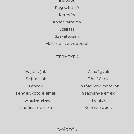
Belépés
Regisztráció
Keresés
Kosár tartalma
Szállítás
Szavatosság
Elállás a szerződéstől
TERMÉKEK
Hajtószíjak
Csapágyak
Szíjtárcsák
Tömítések
Láncok
Hajtóművek, motorok
Tengelykötő elemek
Szabványelemek
Fogaskerekek
Tömlők
Lineáris technika
Kenőanyagok
GYÁRTÓK