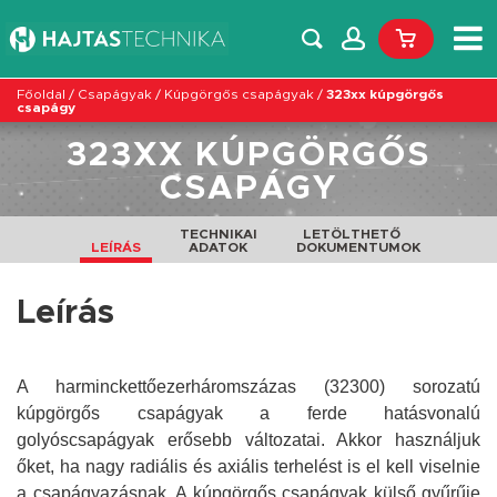
Főoldal
/
Csapágyak
/
Kúpgörgős csapágyak
/
323xx kúpgörgős
csapágy
323XX KÚPGÖRGŐS
CSAPÁGY
TECHNIKAI
LETÖLTHETŐ
LEÍRÁS
ADATOK
DOKUMENTUMOK
Leírás
A harminckettőezerháromszázas (32300) sorozatú
kúpgörgős csapágyak a ferde hatásvonalú
golyóscsapágyak erősebb változatai. Akkor használjuk
őket, ha nagy radiális és axiális terhelést is el kell viselnie
a csapágyazásnak. A kúpgörgős csapágyak külső gyűrűje