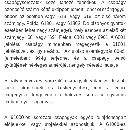
csapágysorozatok közé tartozó termékek. A csapágy
azonosító száma kétféleképpen ismert: lehet öt számjegyű,
ebben az esetben vagy "618" vagy "619" az első három
számjegy. Példa: 61801 vagy 61802. De bizonyos gyártók
esetében lehet négy számjegyű, mely esetben az első két
számjegy "68" vagy "69". Példa: 6801 vagy 6901. A 6801
jelölésű csapágy mindenben megegyezik a 61801
jelölésűvel. és így tovább... Az utolsó számjegypár 00-tól
(elméletben) 99-ig terjedhet és a csapágy belső
gyűrűjének névleges átmérőjét (tengelyméretét) mutatja.
A hatvanegyezres sorozatú csapágyak valamivel kisebb
külső átmérőjűek és keskenyebbek, mint a velük
megegyező tengelyméretű hatezres sorozatú egysoros
mélyhornyú csapágyak.
A 61000-es sorozatú csapágyak egyéb tulajdonságait
előjelekkel vagy utójelekkel azonosítjuk. A 61000-es