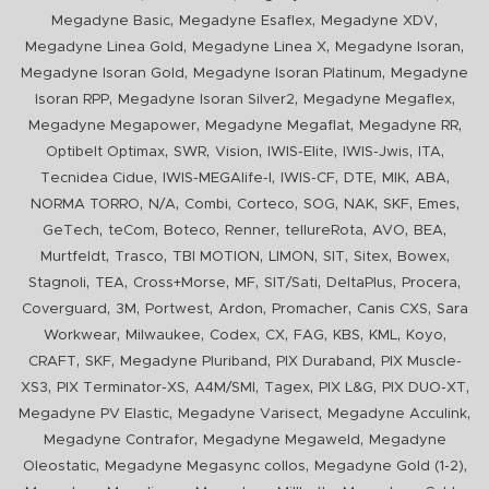
,
,
,
Megadyne Basic
Megadyne Esaflex
Megadyne XDV
,
,
,
Megadyne Linea Gold
Megadyne Linea X
Megadyne Isoran
,
,
Megadyne Isoran Gold
Megadyne Isoran Platinum
Megadyne
,
,
,
Isoran RPP
Megadyne Isoran Silver2
Megadyne Megaflex
,
,
,
Megadyne Megapower
Megadyne Megaflat
Megadyne RR
,
,
,
,
,
,
Optibelt Optimax
SWR
Vision
IWIS-Elite
IWIS-Jwis
ITA
,
,
,
,
,
,
Tecnidea Cidue
IWIS-MEGAlife-I
IWIS-CF
DTE
MIK
ABA
,
,
,
,
,
,
,
,
NORMA TORRO
N/A
Combi
Corteco
SOG
NAK
SKF
Emes
,
,
,
,
,
,
,
GeTech
teCom
Boteco
Renner
tellureRota
AVO
BEA
,
,
,
,
,
,
,
Murtfeldt
Trasco
TBI MOTION
LIMON
SIT
Sitex
Bowex
,
,
,
,
,
,
,
Stagnoli
TEA
Cross+Morse
MF
SIT/Sati
DeltaPlus
Procera
,
,
,
,
,
,
Coverguard
3M
Portwest
Ardon
Promacher
Canis CXS
Sara
,
,
,
,
,
,
,
,
Workwear
Milwaukee
Codex
CX
FAG
KBS
KML
Koyo
,
,
,
,
CRAFT
SKF
Megadyne Pluriband
PIX Duraband
PIX Muscle-
,
,
,
,
,
,
XS3
PIX Terminator-XS
A4M/SMI
Tagex
PIX L&G
PIX DUO-XT
,
,
,
Megadyne PV Elastic
Megadyne Varisect
Megadyne Acculink
,
,
Megadyne Contrafor
Megadyne Megaweld
Megadyne
,
,
,
Oleostatic
Megadyne Megasync collos
Megadyne Gold (1-2)