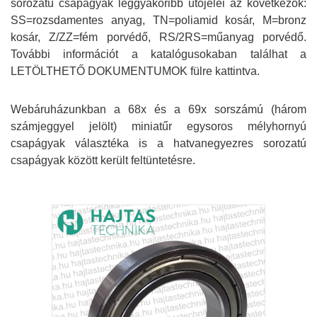
sorozatú csapágyak leggyakoribb utójelei az következők:
SS=rozsdamentes anyag, TN=poliamid kosár, M=bronz
kosár, Z/ZZ=fém porvédő, RS/2RS=műanyag porvédő.
További információt a katalógusokaban találhat a
LETÖLTHETŐ DOKUMENTUMOK fülre kattintva.
Webáruházunkban a 68x és a 69x sorszámú (három
számjeggyel jelölt) miniatűr egysoros mélyhornyú
csapágyak választéka is a hatvanegyezres sorozatú
csapágyak között került feltüntetésre.