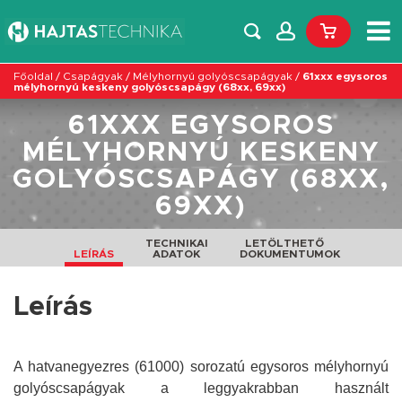
Főoldal
/
Csapágyak
/
Mélyhornyú golyóscsapágyak
/
61xxx egysoros
mélyhornyú keskeny golyóscsapágy (68xx, 69xx)
61XXX EGYSOROS
MÉLYHORNYÚ KESKENY
GOLYÓSCSAPÁGY (68XX,
69XX)
TECHNIKAI
LETÖLTHETŐ
LEÍRÁS
ADATOK
DOKUMENTUMOK
Leírás
A hatvanegyezres (61000) sorozatú egysoros mélyhornyú
golyóscsapágyak a leggyakrabban használt