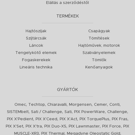
Elállás a szerződéstől
TERMÉKEK
Hajtószíjak
Csapágyak
Szíjtárcsák
Tömítések
Láncok
Hajtóművek, motorok
Tengelykötő elemek
Szabványelemek
Fogaskerekek
Tömlők
Lineáris technika
Kenőanyagok
GYÁRTÓK
,
,
,
,
,
,
Omec
Techtop
Chiaravalli
Morgensen
Cemer
Conti
,
,
,
,
,
SISTEMbelt
Sati / Challenge
Sati
PIX PowerWare
Challenge
,
,
,
,
,
PIX X'Pedient
PIX X'Ceed
PIX X'Act
PIX TorquePlus
PIX Fras
,
,
,
,
,
PIX X'Set
PIX X'tra
PIX Duo-XS
PIX Lawnmaster
PIX Force
PIX
,
,
,
MUSCLE-XR3
PIX Thermal
Megadyne Oleostatic Gold