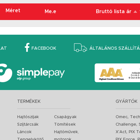
Méret
Me.e
Bruttó lista ár
LAT
FACEBOOK
ÁLTALÁNOS SZÁLLÍTÁS
TERMÉKEK
GYÁRTÓK
,
Hajtószíjak
Csapágyak
Omec
Tech
,
Szíjtárcsák
Tömítések
Challenge
,
Láncok
Hajtóművek,
X'Act
PIX T
,
Tengelykötő
motorok
PIX Force
P