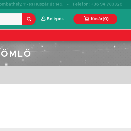
·
mbathely, 11-es Huszár út 149.
Telefon: +36 94 783326
Belépés
Kosár
(
0
)
 TÖMLŐ