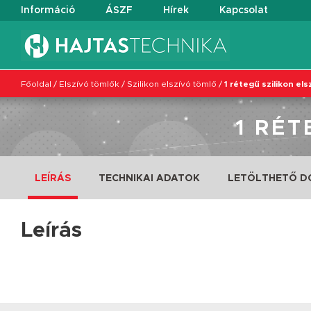
Információ
ÁSZF
Hírek
Kapcsolat
Főoldal
/
Elszívó tömlők
/
Szilikon elszívó tömlő
/
1 rétegű szilikon el
1 RÉT
LEÍRÁS
TECHNIKAI ADATOK
LETÖLTHETŐ 
Leírás