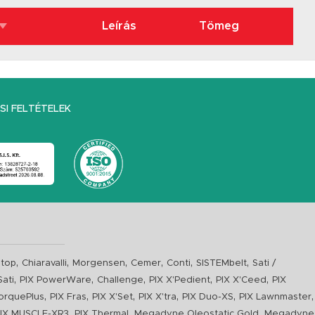
Leírás
Tömeg
I FELTÉTELEK
,
,
,
,
,
,
top
Chiaravalli
Morgensen
Cemer
Conti
SISTEMbelt
Sati /
,
,
,
,
,
Sati
PIX PowerWare
Challenge
PIX X'Pedient
PIX X'Ceed
PIX
,
,
,
,
,
,
orquePlus
PIX Fras
PIX X'Set
PIX X'tra
PIX Duo-XS
PIX Lawnmaster
,
,
,
IX MUSCLE-XR3
PIX Thermal
Megadyne Oleostatic Gold
Megadyne