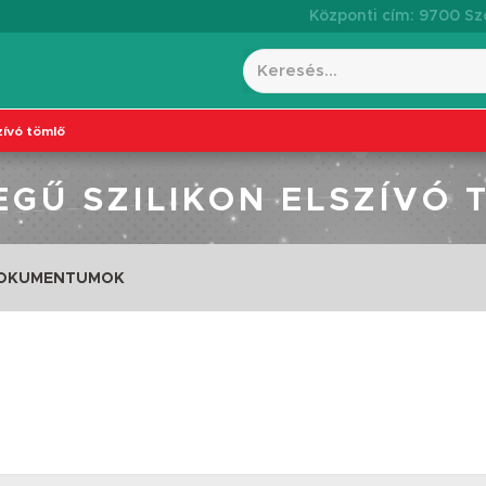
Központi cím: 9700 Szo
szívó tömlő
EGŰ SZILIKON ELSZÍVÓ
DOKUMENTUMOK