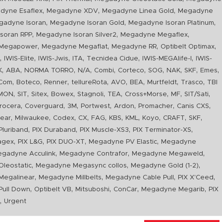
,
,
,
dyne Esaflex
Megadyne XDV
Megadyne Linea Gold
Megadyne
,
,
,
gadyne Isoran
Megadyne Isoran Gold
Megadyne Isoran Platinum
,
,
,
soran RPP
Megadyne Isoran Silver2
Megadyne Megaflex
,
,
,
,
Megapower
Megadyne Megaflat
Megadyne RR
Optibelt Optimax
,
,
,
,
,
,
n
IWIS-Elite
IWIS-Jwis
ITA
Tecnidea Cidue
IWIS-MEGAlife-I
IWIS-
,
,
,
,
,
,
,
,
,
,
K
ABA
NORMA TORRO
N/A
Combi
Corteco
SOG
NAK
SKF
Emes
,
,
,
,
,
,
,
,
Com
Boteco
Renner
tellureRota
AVO
BEA
Murtfeldt
Trasco
TBI
,
,
,
,
,
,
,
,
,
IMON
SIT
Sitex
Bowex
Stagnoli
TEA
Cross+Morse
MF
SIT/Sati
,
,
,
,
,
,
,
rocera
Coverguard
3M
Portwest
Ardon
Promacher
Canis CXS
,
,
,
,
,
,
,
,
,
,
ear
Milwaukee
Codex
CX
FAG
KBS
KML
Koyo
CRAFT
SKF
,
,
,
,
luriband
PIX Duraband
PIX Muscle-XS3
PIX Terminator-XS
,
,
,
,
agex
PIX L&G
PIX DUO-XT
Megadyne PV Elastic
Megadyne
,
,
,
gadyne Acculink
Megadyne Contrafor
Megadyne Megaweld
,
,
,
leostatic
Megadyne Megasync collos
Megadyne Gold (1-2)
,
,
,
,
Megalinear
Megadyne Millbelts
Megadyne Cable Pull
PIX X'Ceed
,
,
,
,
,
ull Down
Optibelt VB
Mitsuboshi
ConCar
Megadyne Megarib
PIX
,
R
Urgent