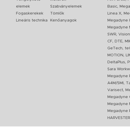
,
elemek
Szabványelemek
Basic
Mega
,
Fogaskerekek
Tömlők
Linea X
Me
Lineáris technika
Kenőanyagok
Megadyne I
Megadyne 
,
SWR
Visio
,
,
CF
DTE
MI
,
GeTech
te
,
MOTION
L
,
DeltaPlus
P
Sara Workw
Megadyne P
,
A4M/SMI
T
,
Varisect
Me
Megadyne O
Megadyne 
Megadyne P
HARVESTE