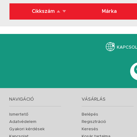
Cikkszám
Márka
KAPCSO
NAVIGÁCIÓ
VÁSÁRLÁS
Ismertető
Belépés
Adatvédelem
Regisztráció
Gyakori kérdések
Keresés
Kapcsolat
Kosár tartalma