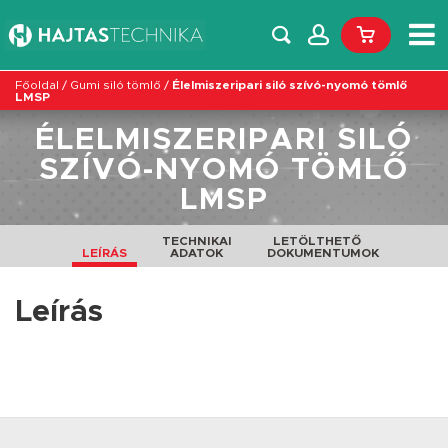
Főoldal
/
Gumi siló tömlő
/
Élelmiszeripari siló szívó-nyomó tömlő
LMSP
ÉLELMISZERIPARI SILÓ
SZÍVÓ-NYOMÓ TÖMLŐ
LMSP
TECHNIKAI
LETÖLTHETŐ
LEÍRÁS
ADATOK
DOKUMENTUMOK
Leírás