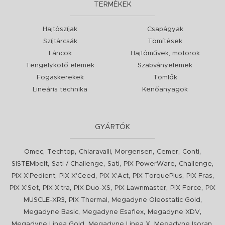
TERMÉKEK
Hajtószíjak
Csapágyak
Szíjtárcsák
Tömítések
Láncok
Hajtóművek, motorok
Tengelykötő elemek
Szabványelemek
Fogaskerekek
Tömlők
Lineáris technika
Kenőanyagok
GYÁRTÓK
,
,
,
,
,
,
Omec
Techtop
Chiaravalli
Morgensen
Cemer
Conti
,
,
,
,
,
SISTEMbelt
Sati / Challenge
Sati
PIX PowerWare
Challenge
,
,
,
,
,
PIX X'Pedient
PIX X'Ceed
PIX X'Act
PIX TorquePlus
PIX Fras
,
,
,
,
,
PIX X'Set
PIX X'tra
PIX Duo-XS
PIX Lawnmaster
PIX Force
PIX
,
,
,
MUSCLE-XR3
PIX Thermal
Megadyne Oleostatic Gold
,
,
,
Megadyne Basic
Megadyne Esaflex
Megadyne XDV
,
,
,
Megadyne Linea Gold
Megadyne Linea X
Megadyne Isoran