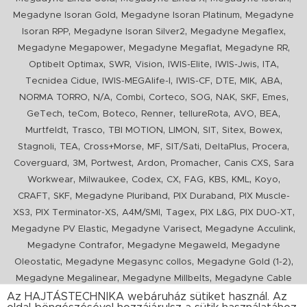
,
,
Megadyne Isoran Gold
Megadyne Isoran Platinum
Megadyne
,
,
,
Isoran RPP
Megadyne Isoran Silver2
Megadyne Megaflex
,
,
,
Megadyne Megapower
Megadyne Megaflat
Megadyne RR
,
,
,
,
,
,
Optibelt Optimax
SWR
Vision
IWIS-Elite
IWIS-Jwis
ITA
,
,
,
,
,
,
Tecnidea Cidue
IWIS-MEGAlife-I
IWIS-CF
DTE
MIK
ABA
,
,
,
,
,
,
,
,
NORMA TORRO
N/A
Combi
Corteco
SOG
NAK
SKF
Emes
,
,
,
,
,
,
,
GeTech
teCom
Boteco
Renner
tellureRota
AVO
BEA
,
,
,
,
,
,
,
Murtfeldt
Trasco
TBI MOTION
LIMON
SIT
Sitex
Bowex
,
,
,
,
,
,
,
Stagnoli
TEA
Cross+Morse
MF
SIT/Sati
DeltaPlus
Procera
,
,
,
,
,
,
Coverguard
3M
Portwest
Ardon
Promacher
Canis CXS
Sara
,
,
,
,
,
,
,
,
Workwear
Milwaukee
Codex
CX
FAG
KBS
KML
Koyo
,
,
,
,
CRAFT
SKF
Megadyne Pluriband
PIX Duraband
PIX Muscle-
,
,
,
,
,
,
XS3
PIX Terminator-XS
A4M/SMI
Tagex
PIX L&G
PIX DUO-XT
,
,
,
Megadyne PV Elastic
Megadyne Varisect
Megadyne Acculink
,
,
Megadyne Contrafor
Megadyne Megaweld
Megadyne
,
,
,
Oleostatic
Megadyne Megasync collos
Megadyne Gold (1-2)
,
,
Megadyne Megalinear
Megadyne Millbelts
Megadyne Cable
,
,
,
,
,
Pull
PIX X'Ceed
Megadyne Pull Down
Optibelt VB
Mitsuboshi
Az HAJTÁSTECHNIKA webáruház sütiket használ. Az