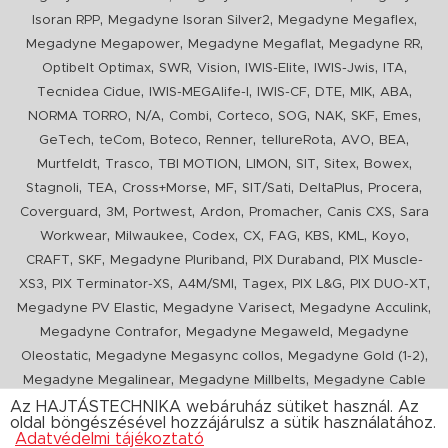
,
,
,
Isoran RPP
Megadyne Isoran Silver2
Megadyne Megaflex
,
,
,
Megadyne Megapower
Megadyne Megaflat
Megadyne RR
,
,
,
,
,
,
Optibelt Optimax
SWR
Vision
IWIS-Elite
IWIS-Jwis
ITA
,
,
,
,
,
,
Tecnidea Cidue
IWIS-MEGAlife-I
IWIS-CF
DTE
MIK
ABA
,
,
,
,
,
,
,
,
NORMA TORRO
N/A
Combi
Corteco
SOG
NAK
SKF
Emes
,
,
,
,
,
,
,
GeTech
teCom
Boteco
Renner
tellureRota
AVO
BEA
,
,
,
,
,
,
,
Murtfeldt
Trasco
TBI MOTION
LIMON
SIT
Sitex
Bowex
,
,
,
,
,
,
,
Stagnoli
TEA
Cross+Morse
MF
SIT/Sati
DeltaPlus
Procera
,
,
,
,
,
,
Coverguard
3M
Portwest
Ardon
Promacher
Canis CXS
Sara
,
,
,
,
,
,
,
,
Workwear
Milwaukee
Codex
CX
FAG
KBS
KML
Koyo
,
,
,
,
CRAFT
SKF
Megadyne Pluriband
PIX Duraband
PIX Muscle-
,
,
,
,
,
,
XS3
PIX Terminator-XS
A4M/SMI
Tagex
PIX L&G
PIX DUO-XT
,
,
,
Megadyne PV Elastic
Megadyne Varisect
Megadyne Acculink
,
,
Megadyne Contrafor
Megadyne Megaweld
Megadyne
,
,
,
Oleostatic
Megadyne Megasync collos
Megadyne Gold (1-2)
,
,
Megadyne Megalinear
Megadyne Millbelts
Megadyne Cable
,
,
,
,
,
Pull
PIX X'Ceed
Megadyne Pull Down
Optibelt VB
Mitsuboshi
Az HAJTÁSTECHNIKA webáruház sütiket használ. Az
oldal böngészésével hozzájárulsz a sütik használatához.
,
,
,
ConCar
Megadyne Megarib
PIX HARVESTER
Urgent
Adatvédelmi tájékoztató