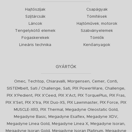
Hajtószíjak
Csapágyak
Szíjtárcsák
Tömítések
Láncok
Hajtóművek, motorok
Tengelykötő elemek
Szabványelemek
Fogaskerekek
Tömlők
Lineáris technika
Kenőanyagok
GYÁRTÓK
,
,
,
,
,
,
Omec
Techtop
Chiaravalli
Morgensen
Cemer
Conti
,
,
,
,
,
SISTEMbelt
Sati / Challenge
Sati
PIX PowerWare
Challenge
,
,
,
,
,
PIX X'Pedient
PIX X'Ceed
PIX X'Act
PIX TorquePlus
PIX Fras
,
,
,
,
,
PIX X'Set
PIX X'tra
PIX Duo-XS
PIX Lawnmaster
PIX Force
PIX
,
,
,
MUSCLE-XR3
PIX Thermal
Megadyne Oleostatic Gold
,
,
,
Megadyne Basic
Megadyne Esaflex
Megadyne XDV
,
,
,
Megadyne Linea Gold
Megadyne Linea X
Megadyne Isoran
,
,
Megadyne Isoran Gold
Megadyne Isoran Platinum
Megadyne