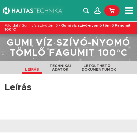
Főoldal
/
Gumi víz szívótömlő
/
Gumi víz szívó-nyomó tömlő Fagumit
100°C
GUMI VÍZ SZÍVÓ-NYOMÓ
TÖMLŐ FAGUMIT 100°C
TECHNIKAI
LETÖLTHETŐ
LEÍRÁS
ADATOK
DOKUMENTUMOK
Leírás