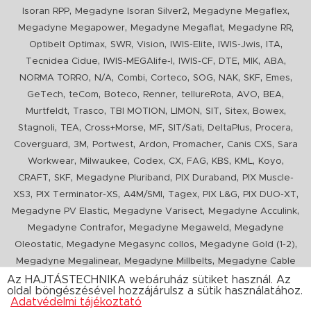
,
,
,
Isoran RPP
Megadyne Isoran Silver2
Megadyne Megaflex
,
,
,
Megadyne Megapower
Megadyne Megaflat
Megadyne RR
,
,
,
,
,
,
Optibelt Optimax
SWR
Vision
IWIS-Elite
IWIS-Jwis
ITA
,
,
,
,
,
,
Tecnidea Cidue
IWIS-MEGAlife-I
IWIS-CF
DTE
MIK
ABA
,
,
,
,
,
,
,
,
NORMA TORRO
N/A
Combi
Corteco
SOG
NAK
SKF
Emes
,
,
,
,
,
,
,
GeTech
teCom
Boteco
Renner
tellureRota
AVO
BEA
,
,
,
,
,
,
,
Murtfeldt
Trasco
TBI MOTION
LIMON
SIT
Sitex
Bowex
,
,
,
,
,
,
,
Stagnoli
TEA
Cross+Morse
MF
SIT/Sati
DeltaPlus
Procera
,
,
,
,
,
,
Coverguard
3M
Portwest
Ardon
Promacher
Canis CXS
Sara
,
,
,
,
,
,
,
,
Workwear
Milwaukee
Codex
CX
FAG
KBS
KML
Koyo
,
,
,
,
CRAFT
SKF
Megadyne Pluriband
PIX Duraband
PIX Muscle-
,
,
,
,
,
,
XS3
PIX Terminator-XS
A4M/SMI
Tagex
PIX L&G
PIX DUO-XT
,
,
,
Megadyne PV Elastic
Megadyne Varisect
Megadyne Acculink
,
,
Megadyne Contrafor
Megadyne Megaweld
Megadyne
,
,
,
Oleostatic
Megadyne Megasync collos
Megadyne Gold (1-2)
,
,
Megadyne Megalinear
Megadyne Millbelts
Megadyne Cable
,
,
,
,
,
Pull
PIX X'Ceed
Megadyne Pull Down
Optibelt VB
Mitsuboshi
Az HAJTÁSTECHNIKA webáruház sütiket használ. Az
oldal böngészésével hozzájárulsz a sütik használatához.
,
,
,
ConCar
Megadyne Megarib
PIX HARVESTER
Urgent
Adatvédelmi tájékoztató