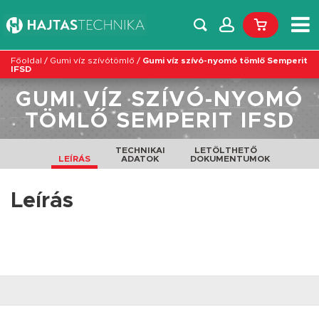
Főoldal
/
Gumi víz szívótömlő
/
Gumi víz szívó-nyomó tömlő Semperit
IFSD
GUMI VÍZ SZÍVÓ-NYOMÓ
TÖMLŐ SEMPERIT IFSD
TECHNIKAI
LETÖLTHETŐ
LEÍRÁS
ADATOK
DOKUMENTUMOK
Leírás