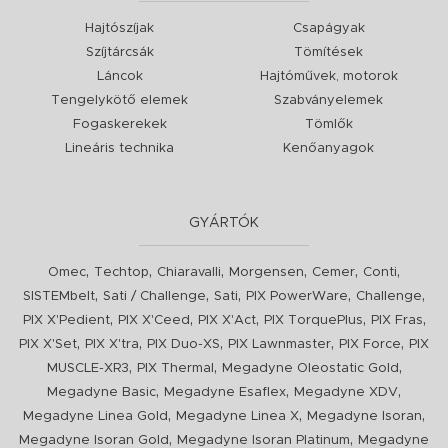
Hajtószíjak
Csapágyak
Szíjtárcsák
Tömítések
Láncok
Hajtóművek, motorok
Tengelykötő elemek
Szabványelemek
Fogaskerekek
Tömlők
Lineáris technika
Kenőanyagok
GYÁRTÓK
,
,
,
,
,
,
Omec
Techtop
Chiaravalli
Morgensen
Cemer
Conti
,
,
,
,
,
SISTEMbelt
Sati / Challenge
Sati
PIX PowerWare
Challenge
,
,
,
,
,
PIX X'Pedient
PIX X'Ceed
PIX X'Act
PIX TorquePlus
PIX Fras
,
,
,
,
,
PIX X'Set
PIX X'tra
PIX Duo-XS
PIX Lawnmaster
PIX Force
PIX
,
,
,
MUSCLE-XR3
PIX Thermal
Megadyne Oleostatic Gold
,
,
,
Megadyne Basic
Megadyne Esaflex
Megadyne XDV
,
,
,
Megadyne Linea Gold
Megadyne Linea X
Megadyne Isoran
,
,
Megadyne Isoran Gold
Megadyne Isoran Platinum
Megadyne