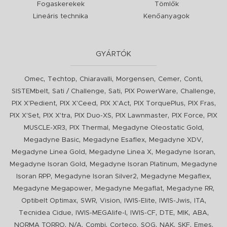
Fogaskerekek
Tömlők
Lineáris technika
Kenőanyagok
GYÁRTÓK
,
,
,
,
,
,
Omec
Techtop
Chiaravalli
Morgensen
Cemer
Conti
,
,
,
,
,
SISTEMbelt
Sati / Challenge
Sati
PIX PowerWare
Challenge
,
,
,
,
,
PIX X'Pedient
PIX X'Ceed
PIX X'Act
PIX TorquePlus
PIX Fras
,
,
,
,
,
PIX X'Set
PIX X'tra
PIX Duo-XS
PIX Lawnmaster
PIX Force
PIX
,
,
,
MUSCLE-XR3
PIX Thermal
Megadyne Oleostatic Gold
,
,
,
Megadyne Basic
Megadyne Esaflex
Megadyne XDV
,
,
,
Megadyne Linea Gold
Megadyne Linea X
Megadyne Isoran
,
,
Megadyne Isoran Gold
Megadyne Isoran Platinum
Megadyne
,
,
,
Isoran RPP
Megadyne Isoran Silver2
Megadyne Megaflex
,
,
,
Megadyne Megapower
Megadyne Megaflat
Megadyne RR
,
,
,
,
,
,
Optibelt Optimax
SWR
Vision
IWIS-Elite
IWIS-Jwis
ITA
,
,
,
,
,
,
Tecnidea Cidue
IWIS-MEGAlife-I
IWIS-CF
DTE
MIK
ABA
,
,
,
,
,
,
,
,
NORMA TORRO
N/A
Combi
Corteco
SOG
NAK
SKF
Emes