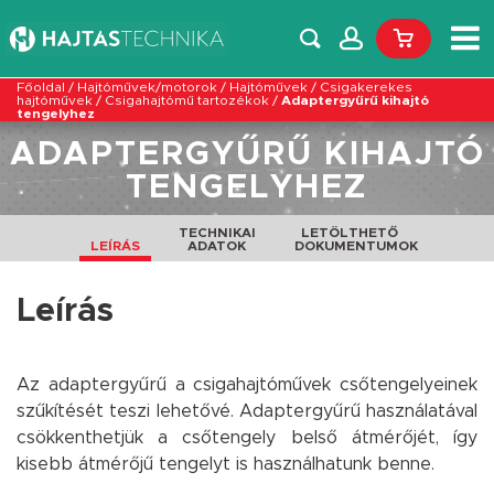
Főoldal
/
Hajtóművek/motorok
/
Hajtóművek
/
Csigakerekes
hajtóművek
/
Csigahajtómű tartozékok
/
Adaptergyűrű kihajtó
tengelyhez
ADAPTERGYŰRŰ KIHAJTÓ
TENGELYHEZ
TECHNIKAI
LETÖLTHETŐ
LEÍRÁS
ADATOK
DOKUMENTUMOK
Leírás
Az adaptergyűrű a csigahajtóművek csőtengelyeinek
szűkítését teszi lehetővé. Adaptergyűrű használatával
csökkenthetjük a csőtengely belső átmérőjét, így
kisebb átmérőjű tengelyt is használhatunk benne.