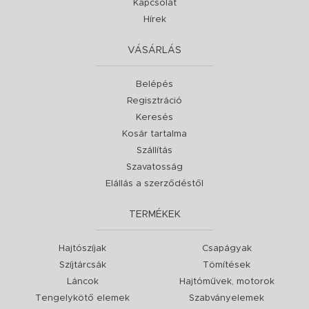
Kapcsolat
Hírek
VÁSÁRLÁS
Belépés
Regisztráció
Keresés
Kosár tartalma
Szállítás
Szavatosság
Elállás a szerződéstől
TERMÉKEK
Hajtószíjak
Csapágyak
Szíjtárcsák
Tömítések
Láncok
Hajtóművek, motorok
Tengelykötő elemek
Szabványelemek