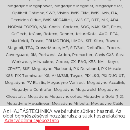
,
,
,
Megadyne Megapower
Megadyne Megaflat
Megadyne RR
,
,
,
,
,
,
Optibelt Optimax
SWR
Vision
IWIS-Elite
IWIS-Jwis
ITA
,
,
,
,
,
,
Tecnidea Cidue
IWIS-MEGAlife-I
IWIS-CF
DTE
MIK
ABA
,
,
,
,
,
,
,
,
NORMA TORRO
N/A
Combi
Corteco
SOG
NAK
SKF
Emes
,
,
,
,
,
,
,
GeTech
teCom
Boteco
Renner
tellureRota
AVO
BEA
,
,
,
,
,
,
,
Murtfeldt
Trasco
TBI MOTION
LIMON
SIT
Sitex
Bowex
,
,
,
,
,
,
,
Stagnoli
TEA
Cross+Morse
MF
SIT/Sati
DeltaPlus
Procera
,
,
,
,
,
,
Coverguard
3M
Portwest
Ardon
Promacher
Canis CXS
Sara
,
,
,
,
,
,
,
,
Workwear
Milwaukee
Codex
CX
FAG
KBS
KML
Koyo
,
,
,
,
CRAFT
SKF
Megadyne Pluriband
PIX Duraband
PIX Muscle-
,
,
,
,
,
,
XS3
PIX Terminator-XS
A4M/SMI
Tagex
PIX L&G
PIX DUO-XT
,
,
,
Megadyne PV Elastic
Megadyne Varisect
Megadyne Acculink
,
,
Megadyne Contrafor
Megadyne Megaweld
Megadyne
,
,
,
Oleostatic
Megadyne Megasync collos
Megadyne Gold (1-2)
,
,
Megadyne Megalinear
Megadyne Millbelts
Megadyne Cable
,
,
,
,
,
Pull
PIX X'Ceed
Megadyne Pull Down
Optibelt VB
Mitsuboshi
Az HAJTÁSTECHNIKA webáruház sütiket használ. Az
oldal böngészésével hozzájárulsz a sütik használatához.
,
,
,
ConCar
Megadyne Megarib
PIX HARVESTER
Urgent
Adatvédelmi tájékoztató