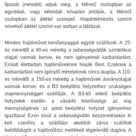
típusát (méretét) adjuk meg, a Méret2 oszlopban az
egyoldali, vagy kétoldali kihajtást jelöljük, a Méret3
oszlopban az áttétel szerepel. Alapértelmezés szerint
növekvő áttétel szerint van sorban a táblázat.
Minden hajtóművet kenőanyaggal együtt szállítunk. A 25-
ös mérettől a 90-es méretig a sebességváltók szintetikus
olajjal vannak kenve, és nem igényelnek karbantartást.
Emiatt élettartam hajtóműveknek hívják őket. Ezeknek a
karbantartást nem igénylő méreteknek nincs dugója. A 110-
es mérettől a 150-es méretig a hajtóművek ásványolajjal
vannak kenve, és a B3 beépítési helyzethez szükséges
olajmennyiséggel szállítják. A B3-tól eltérő beépítési
helyzetek esetén a vásárló felelőssége az olaj
mennyiségének az adott beépítési helyzet igényeihez
igazítása! Ezen kívül a sebességváltó beszerelésekor ki
kell cserélni a szállítási okokból zárva szállított
betöltődugót a hajtóműhöz mellékelt légtelenítő dugóra. A