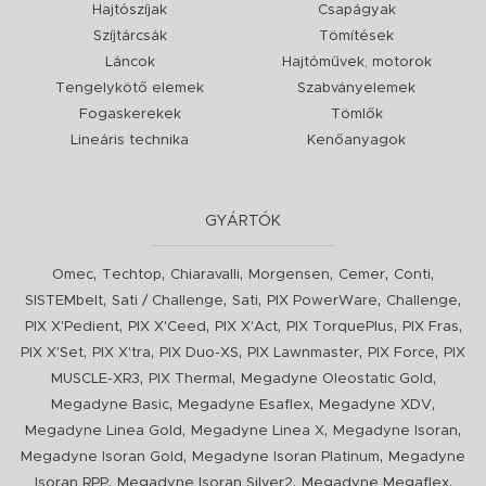
Hajtószíjak
Csapágyak
Szíjtárcsák
Tömítések
Láncok
Hajtóművek, motorok
Tengelykötő elemek
Szabványelemek
Fogaskerekek
Tömlők
Lineáris technika
Kenőanyagok
GYÁRTÓK
,
,
,
,
,
,
Omec
Techtop
Chiaravalli
Morgensen
Cemer
Conti
,
,
,
,
,
SISTEMbelt
Sati / Challenge
Sati
PIX PowerWare
Challenge
,
,
,
,
,
PIX X'Pedient
PIX X'Ceed
PIX X'Act
PIX TorquePlus
PIX Fras
,
,
,
,
,
PIX X'Set
PIX X'tra
PIX Duo-XS
PIX Lawnmaster
PIX Force
PIX
,
,
,
MUSCLE-XR3
PIX Thermal
Megadyne Oleostatic Gold
,
,
,
Megadyne Basic
Megadyne Esaflex
Megadyne XDV
,
,
,
Megadyne Linea Gold
Megadyne Linea X
Megadyne Isoran
,
,
Megadyne Isoran Gold
Megadyne Isoran Platinum
Megadyne
,
,
,
Isoran RPP
Megadyne Isoran Silver2
Megadyne Megaflex