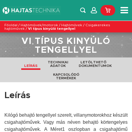
Főoldal
/
Hajtóművek/motorok
/
Hajtóművek
/
Csigakerekes
hajtóművek
/
VI típus kinyúló tengellyel
VI TÍPUS KINYÚLÓ
TENGELLYEL
TECHNIKAI
LETÖLTHETŐ
LEÍRÁS
ADATOK
DOKUMENTUMOK
KAPCSOLÓDÓ
TERMÉKEK
Leírás
Kilógó behajtó tengellyel szerelt, villanymotorokhoz készült
csigahajtóművek. Vagy más néven behajtó körtengelyes
csigahajtóművek.
A Méret1 oszlopban a csigahajtómű