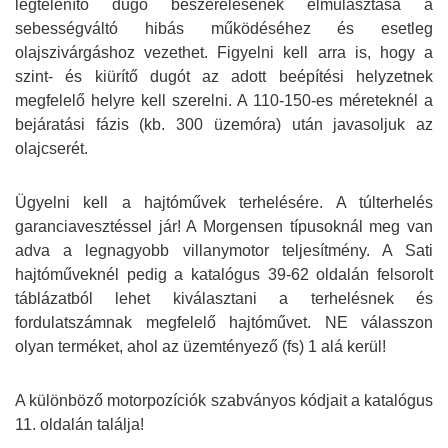
légtelenítő dugó beszerelésének elmulasztása a
sebességváltó hibás működéséhez és esetleg
olajszivárgáshoz vezethet. Figyelni kell arra is, hogy a
szint- és kiürítő dugót az adott beépítési helyzetnek
megfelelő helyre kell szerelni. A 110-150-es méreteknél a
bejáratási fázis (kb. 300 üzemóra) után javasoljuk az
olajcserét.
Ügyelni kell a hajtóművek terhelésére. A túlterhelés
garanciavesztéssel jár! A Morgensen típusoknál meg van
adva a legnagyobb villanymotor teljesítmény. A Sati
hajtóműveknél pedig a katalógus 39-62 oldalán felsorolt
táblázatból lehet kiválasztani a terhelésnek és
fordulatszámnak megfelelő hajtóművet. NE válasszon
olyan terméket, ahol az üzemtényező (fs) 1 alá kerül!
A különböző motorpozíciók szabványos kódjait a katalógus
11. oldalán találja!