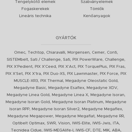
Tengelykötő elemek
Szabványelemek
Fogaskerekek
Tömlők
Lineáris technika
Kenőanyagok
GYÁRTÓK
,
,
,
,
,
,
Omec
Techtop
Chiaravalli
Morgensen
Cemer
Conti
,
,
,
,
,
SISTEMbelt
Sati / Challenge
Sati
PIX PowerWare
Challenge
,
,
,
,
,
PIX X'Pedient
PIX X'Ceed
PIX X'Act
PIX TorquePlus
PIX Fras
,
,
,
,
,
PIX X'Set
PIX X'tra
PIX Duo-XS
PIX Lawnmaster
PIX Force
PIX
,
,
,
MUSCLE-XR3
PIX Thermal
Megadyne Oleostatic Gold
,
,
,
Megadyne Basic
Megadyne Esaflex
Megadyne XDV
,
,
,
Megadyne Linea Gold
Megadyne Linea X
Megadyne Isoran
,
,
Megadyne Isoran Gold
Megadyne Isoran Platinum
Megadyne
,
,
,
Isoran RPP
Megadyne Isoran Silver2
Megadyne Megaflex
,
,
,
Megadyne Megapower
Megadyne Megaflat
Megadyne RR
,
,
,
,
,
,
Optibelt Optimax
SWR
Vision
IWIS-Elite
IWIS-Jwis
ITA
,
,
,
,
,
,
Tecnidea Cidue
IWIS-MEGAlife-I
IWIS-CF
DTE
MIK
ABA