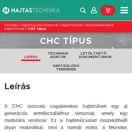
Főoldal
/
Hajtóművek/motorok
/
Hajtóművek
/
Homlokkerekes
hajtóművek
/
CHC típus
CHC TÍPUS
TECHNIKAI
LETÖLTHETŐ
LEÍRÁS
ADATOK
DOKUMENTUMOK
KAPCSOLÓDÓ
TERMÉKEK
Leírás
A CHC sorozatú csigakerekes hajtóművek egy új
generációs termékcsaládhoz tartoznak, amely egy
moduláris rendszer. E
z a hajtóműcsalád összeköthető
olyan motorokkal, mint a normál motor, a fékmotor,