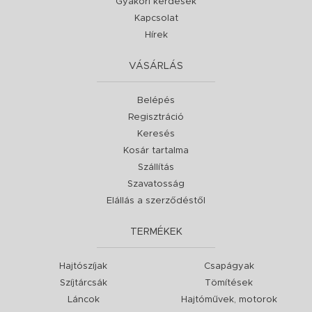
Gyakori kérdések
Kapcsolat
Hírek
VÁSÁRLÁS
Belépés
Regisztráció
Keresés
Kosár tartalma
Szállítás
Szavatosság
Elállás a szerződéstől
TERMÉKEK
Hajtószíjak
Csapágyak
Szíjtárcsák
Tömítések
Láncok
Hajtóművek, motorok