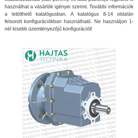
használhat a vásárlók igényei szerint. További információk
a letölthető katalógusban. A katalógus 8-14 oldalán
felsorolt konfigurációkban használható. Ne használjon 1-
nél kisebb üzemtényezőjű konfigurációt!