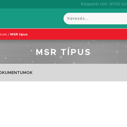
Központi cím: 9700 Szo
űvek
/
MSR típus
MSR TÍPUS
DOKUMENTUMOK