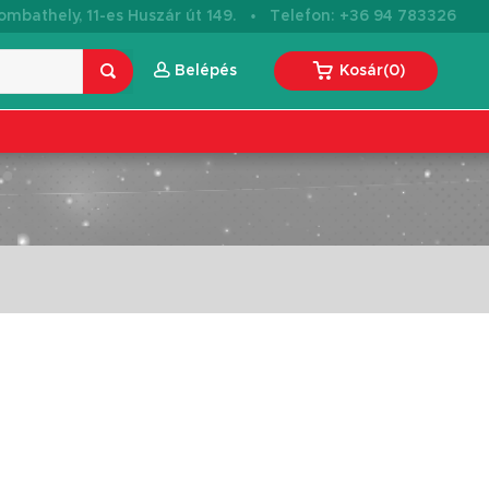
·
mbathely, 11-es Huszár út 149.
Telefon: +36 94 783326
Belépés
Kosár
(
0
)