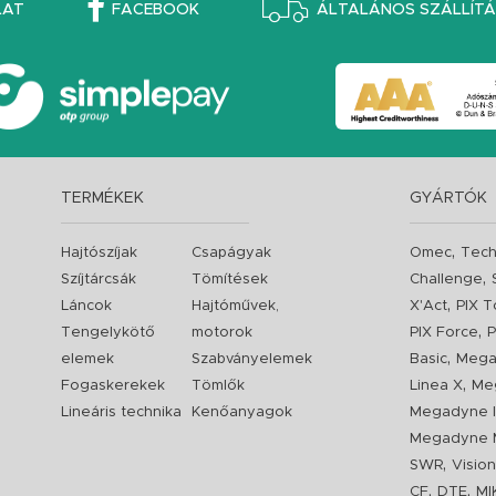
LAT
FACEBOOK
ÁLTALÁNOS SZÁLLÍTÁS
TERMÉKEK
GYÁRTÓK
,
Hajtószíjak
Csapágyak
Omec
Tech
,
Szíjtárcsák
Tömítések
Challenge
,
Láncok
Hajtóművek,
X'Act
PIX T
,
Tengelykötő
motorok
PIX Force
P
,
elemek
Szabványelemek
Basic
Mega
,
Fogaskerekek
Tömlők
Linea X
Me
Lineáris technika
Kenőanyagok
Megadyne I
Megadyne 
,
SWR
Visio
,
,
CF
DTE
MI