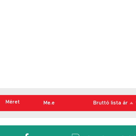
Méret
Me.e
Bruttó lista ár