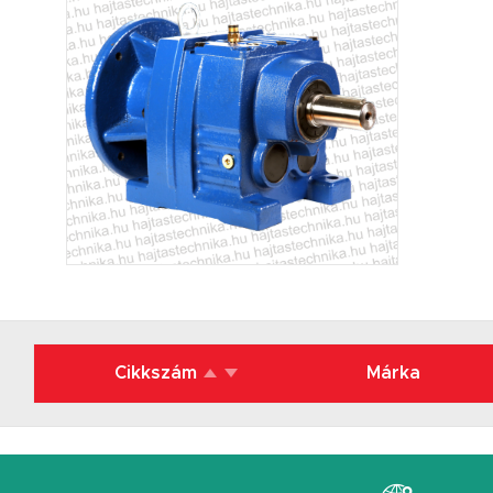
Cikkszám
Márka