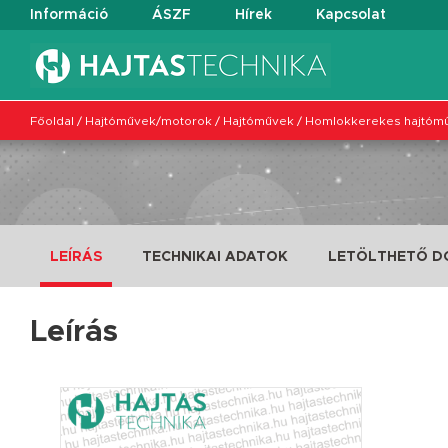
Információ
ÁSZF
Hírek
Kapcsolat
Főoldal
/
Hajtóművek/motorok
/
Hajtóművek
/
Homlokkerekes hajtóm
LEÍRÁS
TECHNIKAI ADATOK
LETÖLTHETŐ 
Leírás