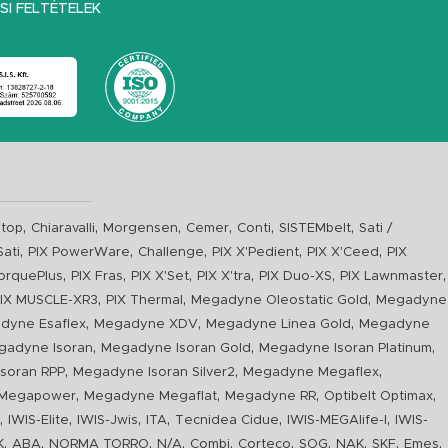
I FELTÉTELEK
,
,
,
,
,
,
top
Chiaravalli
Morgensen
Cemer
Conti
SISTEMbelt
Sati /
,
,
,
,
,
Sati
PIX PowerWare
Challenge
PIX X'Pedient
PIX X'Ceed
PIX
,
,
,
,
,
,
orquePlus
PIX Fras
PIX X'Set
PIX X'tra
PIX Duo-XS
PIX Lawnmaster
,
,
,
IX MUSCLE-XR3
PIX Thermal
Megadyne Oleostatic Gold
Megadyne
,
,
,
dyne Esaflex
Megadyne XDV
Megadyne Linea Gold
Megadyne
,
,
,
gadyne Isoran
Megadyne Isoran Gold
Megadyne Isoran Platinum
,
,
,
soran RPP
Megadyne Isoran Silver2
Megadyne Megaflex
,
,
,
,
Megapower
Megadyne Megaflat
Megadyne RR
Optibelt Optimax
,
,
,
,
,
,
n
IWIS-Elite
IWIS-Jwis
ITA
Tecnidea Cidue
IWIS-MEGAlife-I
IWIS-
,
,
,
,
,
,
,
,
,
,
K
ABA
NORMA TORRO
N/A
Combi
Corteco
SOG
NAK
SKF
Emes