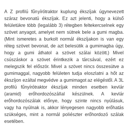
A Z profilú fűnyírótraktor kuplung ékszíjak úgynevezett
száraz bevonatú ékszíjak. Ez azt jelenti, hogy a külső
felületükre több (legalább 3) rétegben feltekercselnek egy
szövet anyagot, amelyet nem sütnek bele a gumi magba.
(Mint ismeretes a burkolt normál ékszíjakon is van egy
réteg szövet bevonat, de azt belesütik a gumimagba úgy,
hogy a gumi áthatol a szövet szálai között.) Mivel
csúszáskor a szövet érintkezik a tárcsával, ezért ez
melegszik fel először. Mivel a szövet nincs összesütve a
gumimaggal, nagyobb felületen tudja eloszlatni a hőt az
ékszíjon ezáltal megvédve a gumimagot az elégéstől. A 3L
profilú fűnyírótraktor ékszíjak minden esetben kevlár
(aramid) erőhordozószállal készülnek. A kevlár
erőhordozószálak előnye, hogy szinte nincs nyúlásuk,
vagy ha nyúlnak is, akkor lényegesen nagyobb erőhatás
szükséges, mint a normál poliészter erőhordozó szálak
esetében.