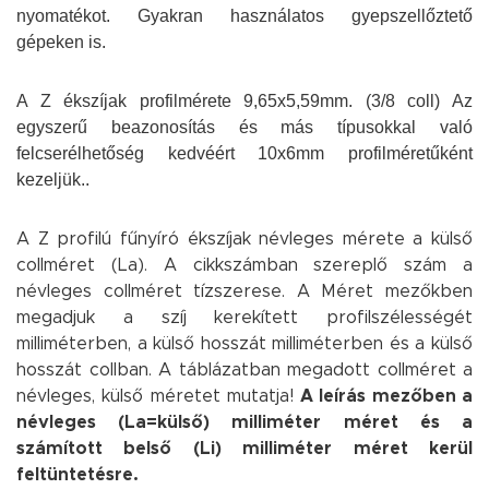
nyomatékot. Gyakran használatos gyepszellőztető
gépeken is.
A Z ékszíjak profilmérete 9,65x5,59mm. (3/8 coll) Az
egyszerű beazonosítás és más típusokkal való
felcserélhetőség kedvéért 10x6mm profilméretűként
kezeljük..
A Z profilú fűnyíró ékszíjak névleges mérete a külső
collméret (La). A cikkszámban szereplő szám a
névleges collméret tízszerese. A Méret mezőkben
megadjuk a szíj kerekített profilszélességét
milliméterben, a külső hosszát milliméterben és a külső
hosszát collban. A táblázatban megadott collméret a
névleges, külső méretet mutatja!
A leírás mezőben a
névleges (La=külső) milliméter méret és a
számított belső (Li) milliméter méret kerül
feltüntetésre.