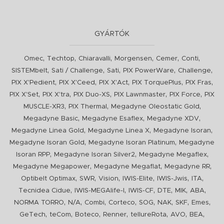
GYÁRTÓK
,
,
,
,
,
,
Omec
Techtop
Chiaravalli
Morgensen
Cemer
Conti
,
,
,
,
,
SISTEMbelt
Sati / Challenge
Sati
PIX PowerWare
Challenge
,
,
,
,
,
PIX X'Pedient
PIX X'Ceed
PIX X'Act
PIX TorquePlus
PIX Fras
,
,
,
,
,
PIX X'Set
PIX X'tra
PIX Duo-XS
PIX Lawnmaster
PIX Force
PIX
,
,
,
MUSCLE-XR3
PIX Thermal
Megadyne Oleostatic Gold
,
,
,
Megadyne Basic
Megadyne Esaflex
Megadyne XDV
,
,
,
Megadyne Linea Gold
Megadyne Linea X
Megadyne Isoran
,
,
Megadyne Isoran Gold
Megadyne Isoran Platinum
Megadyne
,
,
,
Isoran RPP
Megadyne Isoran Silver2
Megadyne Megaflex
,
,
,
Megadyne Megapower
Megadyne Megaflat
Megadyne RR
,
,
,
,
,
,
Optibelt Optimax
SWR
Vision
IWIS-Elite
IWIS-Jwis
ITA
,
,
,
,
,
,
Tecnidea Cidue
IWIS-MEGAlife-I
IWIS-CF
DTE
MIK
ABA
,
,
,
,
,
,
,
,
NORMA TORRO
N/A
Combi
Corteco
SOG
NAK
SKF
Emes
,
,
,
,
,
,
,
GeTech
teCom
Boteco
Renner
tellureRota
AVO
BEA