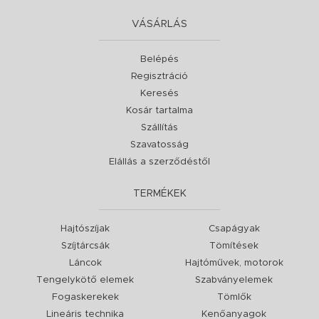
VÁSÁRLÁS
Belépés
Regisztráció
Keresés
Kosár tartalma
Szállítás
Szavatosság
Elállás a szerződéstől
TERMÉKEK
Hajtószíjak
Csapágyak
Szíjtárcsák
Tömítések
Láncok
Hajtóművek, motorok
Tengelykötő elemek
Szabványelemek
Fogaskerekek
Tömlők
Lineáris technika
Kenőanyagok