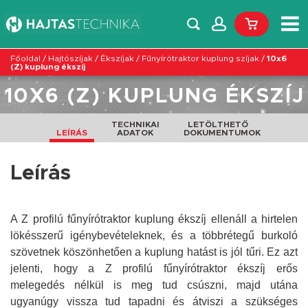
Főoldal
/
Hajtószíjak
/
Ékszíjak
/
Fűnyírótraktor kuplung szíjak
/
10x6
(Z) kuplung ékszíj
10X6 (Z) KUPLUNG ÉKSZÍJ
TECHNIKAI
LETÖLTHETŐ
LEÍRÁS
ADATOK
DOKUMENTUMOK
Leírás
A Z profilú fűnyírótraktor kuplung ékszíj ellenáll a hirtelen
lökésszerű igénybevételeknek, és a többrétegű burkoló
szövetnek köszönhetően a kuplung hatást is jól tűri. Ez azt
jelenti, hogy a Z profilú fűnyírótraktor ékszíj erős
melegedés nélkül is meg tud csúszni, majd utána
ugyanúgy vissza tud tapadni és átviszi a szükséges