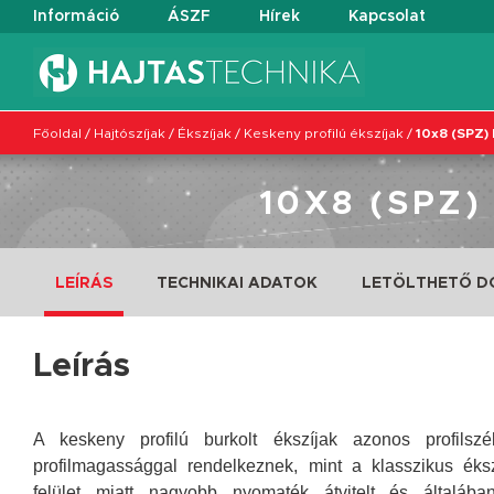
Információ
ÁSZF
Hírek
Kapcsolat
Főoldal
/
Hajtószíjak
/
Ékszíjak
/
Keskeny profilú ékszíjak
/
10x8 (SPZ) 
10X8 (SPZ)
LEÍRÁS
TECHNIKAI ADATOK
LETÖLTHETŐ 
Leírás
A keskeny profilú burkolt ékszíjak azonos profilsz
profilmagassággal rendelkeznek, mint a klasszikus ék
felület miatt nagyobb nyomaték átvitelt és általába