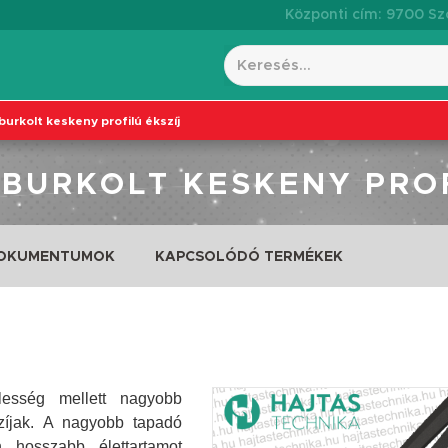
Központi cím: 9700 Szo
burkolt keskeny profilú ékszíj
 BURKOLT KESKENY PRO
DOKUMENTUMOK
KAPCSOLÓDÓ TERMÉKEK
élesség mellett nagyobb
szíjak. A nagyobb tapadó
n hosszabb élettartamot