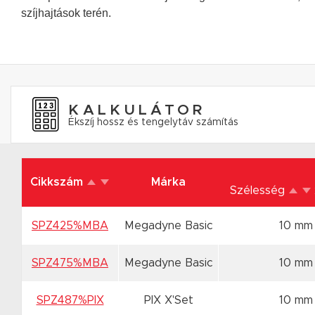
szíjhajtások terén.
KALKULÁTOR
Ékszíj hossz és tengelytáv számítás
Cikkszám
Márka
Szélesség
SPZ425%MBA
Megadyne Basic
10 mm
SPZ475%MBA
Megadyne Basic
10 mm
SPZ487%PIX
PIX X'Set
10 mm