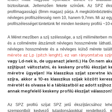
biztosítanak. Jellemzően fekete színűek. Az SPZ ék
profilmagasságú (8mm magas) párja. A megkülönböztetés 
névleges profilszélesség nem 10, hanem 9,7mm. Mi az e
profilszélességet tüntetünk fel minden keskeny profilú ~10-e
A Méret mezőben a szíj szélessége, a szíj milliméterben 
és a collméretre átszámolt névleges hosszmérete látható
névleges hosszmérete és a névleges külső mérete talál
mérete az Lp (pitch lenght), ez van rányomtatva szíjr
vagy Ld-nek is, de ugyanazt jelenti.) Ha Ön nem ak
szíjtípust változtatni, és keskeny profilú ékszíjat 
méretre ügyeljen! Ha klasszikus szíjat szeretne ki
szíjra, akkor a 10-es klasszikus szíjak között kere
méretét és olvassa ki a táblázatból az adott szíjho
annak megfelelő keskeny profilú ékszíjat válasszon!
Az SPZ profilú szíjat SPZ jelű ékszíjtárcsához lehe
szempontból kedvező tulajdonságokkal rendelkező,