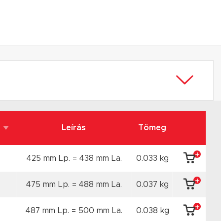
Leírás
Tömeg
425 mm Lp. = 438 mm La.
0.033 kg
475 mm Lp. = 488 mm La.
0.037 kg
487 mm Lp. = 500 mm La.
0.038 kg