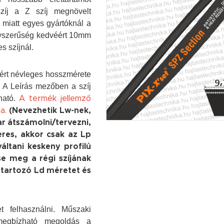
szíj a Z szíj megnövelt
miatt egyes gyártóknál a
gyszerűség kedvéért 10mm
s szíjnál.
mért névleges hosszmérete
. A Leírás mezőben a szíj
ható.
A termék jellemző
a.
(Nevezhetik Lw-nek,
ar átszámolni/tervezni,
keres, akkor csak az Lp
váltani keskeny profilú
sse meg a régi szíjának
z tartozó Ld méretet és
t felhasználni. Műszaki
 megbízható megoldás a