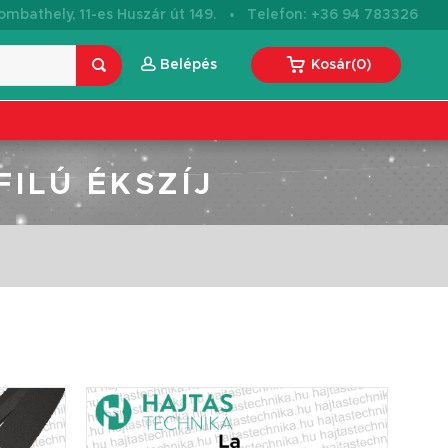
·
mbathely, 11-es Huszár út 149.
Telefon: +36 94 783326
Belépés
Kosár
(
0
)
FILÚ ÉKSZÍJ