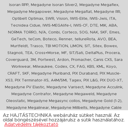
,
,
,
Isoran RPP
Megadyne Isoran Silver2
Megadyne Megaflex
,
,
,
Megadyne Megapower
Megadyne Megaflat
Megadyne RR
,
,
,
,
,
,
Optibelt Optimax
SWR
Vision
IWIS-Elite
IWIS-Jwis
ITA
,
,
,
,
,
,
Tecnidea Cidue
IWIS-MEGAlife-I
IWIS-CF
DTE
MIK
ABA
,
,
,
,
,
,
,
,
NORMA TORRO
N/A
Combi
Corteco
SOG
NAK
SKF
Emes
,
,
,
,
,
,
,
GeTech
teCom
Boteco
Renner
tellureRota
AVO
BEA
,
,
,
,
,
,
,
Murtfeldt
Trasco
TBI MOTION
LIMON
SIT
Sitex
Bowex
,
,
,
,
,
,
,
Stagnoli
TEA
Cross+Morse
MF
SIT/Sati
DeltaPlus
Procera
,
,
,
,
,
,
Coverguard
3M
Portwest
Ardon
Promacher
Canis CXS
Sara
,
,
,
,
,
,
,
,
Workwear
Milwaukee
Codex
CX
FAG
KBS
KML
Koyo
,
,
,
,
CRAFT
SKF
Megadyne Pluriband
PIX Duraband
PIX Muscle-
,
,
,
,
,
,
XS3
PIX Terminator-XS
A4M/SMI
Tagex
PIX L&G
PIX DUO-XT
,
,
,
Megadyne PV Elastic
Megadyne Varisect
Megadyne Acculink
,
,
Megadyne Contrafor
Megadyne Megaweld
Megadyne
,
,
,
Oleostatic
Megadyne Megasync collos
Megadyne Gold (1-2)
,
,
Megadyne Megalinear
Megadyne Millbelts
Megadyne Cable
,
,
,
,
,
Pull
PIX X'Ceed
Megadyne Pull Down
Optibelt VB
Mitsuboshi
Az HAJTÁSTECHNIKA webáruház sütiket használ. Az
oldal böngészésével hozzájárulsz a sütik használatához.
,
,
,
ConCar
Megadyne Megarib
PIX HARVESTER
Urgent
Adatvédelmi tájékoztató