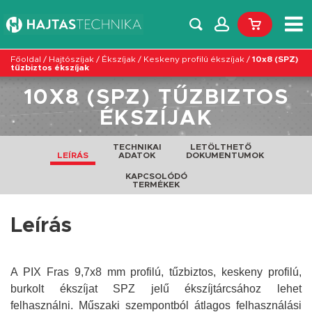
Főoldal
/
Hajtószíjak
/
Ékszíjak
/
Keskeny profilú ékszíjak
/
10x8 (SPZ)
tűzbiztos ékszíjak
10X8 (SPZ) TŰZBIZTOS
ÉKSZÍJAK
TECHNIKAI
LETÖLTHETŐ
LEÍRÁS
ADATOK
DOKUMENTUMOK
KAPCSOLÓDÓ
TERMÉKEK
Leírás
A PIX Fras 9,7x8 mm profilú, tűzbiztos, keskeny profilú,
burkolt ékszíjat SPZ jelű ékszíjtárcsához lehet
felhasználni. Műszaki szempontból átlagos felhasználási