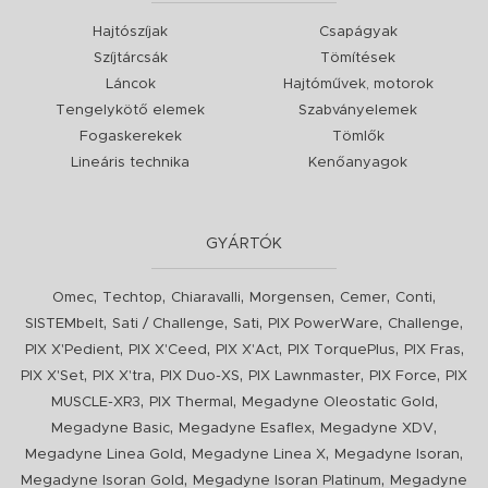
Hajtószíjak
Csapágyak
Szíjtárcsák
Tömítések
Láncok
Hajtóművek, motorok
Tengelykötő elemek
Szabványelemek
Fogaskerekek
Tömlők
Lineáris technika
Kenőanyagok
GYÁRTÓK
,
,
,
,
,
,
Omec
Techtop
Chiaravalli
Morgensen
Cemer
Conti
,
,
,
,
,
SISTEMbelt
Sati / Challenge
Sati
PIX PowerWare
Challenge
,
,
,
,
,
PIX X'Pedient
PIX X'Ceed
PIX X'Act
PIX TorquePlus
PIX Fras
,
,
,
,
,
PIX X'Set
PIX X'tra
PIX Duo-XS
PIX Lawnmaster
PIX Force
PIX
,
,
,
MUSCLE-XR3
PIX Thermal
Megadyne Oleostatic Gold
,
,
,
Megadyne Basic
Megadyne Esaflex
Megadyne XDV
,
,
,
Megadyne Linea Gold
Megadyne Linea X
Megadyne Isoran
,
,
Megadyne Isoran Gold
Megadyne Isoran Platinum
Megadyne