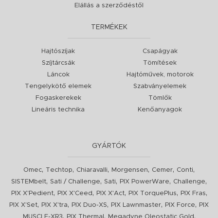
Elállás a szerződéstől
TERMÉKEK
Hajtószíjak
Csapágyak
Szíjtárcsák
Tömítések
Láncok
Hajtóművek, motorok
Tengelykötő elemek
Szabványelemek
Fogaskerekek
Tömlők
Lineáris technika
Kenőanyagok
GYÁRTÓK
,
,
,
,
,
,
Omec
Techtop
Chiaravalli
Morgensen
Cemer
Conti
,
,
,
,
,
SISTEMbelt
Sati / Challenge
Sati
PIX PowerWare
Challenge
,
,
,
,
,
PIX X'Pedient
PIX X'Ceed
PIX X'Act
PIX TorquePlus
PIX Fras
,
,
,
,
,
PIX X'Set
PIX X'tra
PIX Duo-XS
PIX Lawnmaster
PIX Force
PIX
,
,
,
MUSCLE-XR3
PIX Thermal
Megadyne Oleostatic Gold