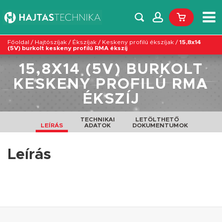
Főoldal
/
Hajtószíjak
/
Ékszíjak
/
Keskeny profilú ékszíjak
/
15,8x14
(5V) burkolt keskeny profilú RMA ékszíj
15,8X14 (5V) BURKOLT
KESKENY PROFILÚ RMA
ÉKSZÍJ
TECHNIKAI
LETÖLTHETŐ
LEÍRÁS
ADATOK
DOKUMENTUMOK
Leírás