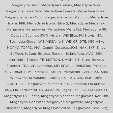
,
,
,
Megadyne Basic
Megadyne Esaflex
Megadyne XDV
,
,
,
Megadyne Linea Gold
Megadyne Linea X
Megadyne Isoran
,
,
Megadyne Isoran Gold
Megadyne Isoran Platinum
Megadyne
,
,
,
Isoran RPP
Megadyne Isoran Silver2
Megadyne Megaflex
,
,
,
Megadyne Megapower
Megadyne Megaflat
Megadyne RR
,
,
,
,
,
,
Optibelt Optimax
SWR
Vision
IWIS-Elite
IWIS-Jwis
ITA
,
,
,
,
,
,
Tecnidea Cidue
IWIS-MEGAlife-I
IWIS-CF
DTE
MIK
ABA
,
,
,
,
,
,
,
,
NORMA TORRO
N/A
Combi
Corteco
SOG
NAK
SKF
Emes
,
,
,
,
,
,
,
GeTech
teCom
Boteco
Renner
tellureRota
AVO
BEA
,
,
,
,
,
,
,
Murtfeldt
Trasco
TBI MOTION
LIMON
SIT
Sitex
Bowex
,
,
,
,
,
,
,
Stagnoli
TEA
Cross+Morse
MF
SIT/Sati
DeltaPlus
Procera
,
,
,
,
,
,
Coverguard
3M
Portwest
Ardon
Promacher
Canis CXS
Sara
,
,
,
,
,
,
,
,
Workwear
Milwaukee
Codex
CX
FAG
KBS
KML
Koyo
,
,
,
,
CRAFT
SKF
Megadyne Pluriband
PIX Duraband
PIX Muscle-
,
,
,
,
,
,
XS3
PIX Terminator-XS
A4M/SMI
Tagex
PIX L&G
PIX DUO-XT
,
,
,
Megadyne PV Elastic
Megadyne Varisect
Megadyne Acculink
,
,
Megadyne Contrafor
Megadyne Megaweld
Megadyne
,
,
,
Oleostatic
Megadyne Megasync collos
Megadyne Gold (1-2)