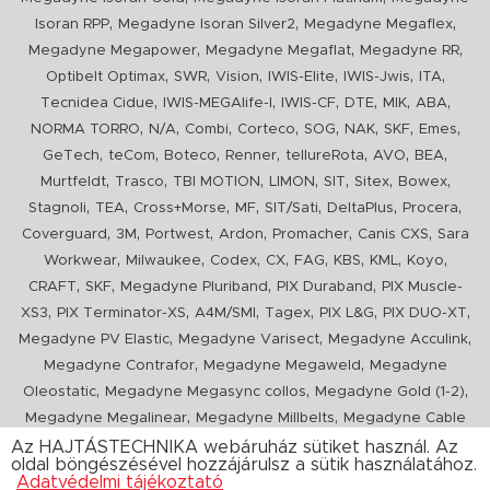
,
,
,
Isoran RPP
Megadyne Isoran Silver2
Megadyne Megaflex
,
,
,
Megadyne Megapower
Megadyne Megaflat
Megadyne RR
,
,
,
,
,
,
Optibelt Optimax
SWR
Vision
IWIS-Elite
IWIS-Jwis
ITA
,
,
,
,
,
,
Tecnidea Cidue
IWIS-MEGAlife-I
IWIS-CF
DTE
MIK
ABA
,
,
,
,
,
,
,
,
NORMA TORRO
N/A
Combi
Corteco
SOG
NAK
SKF
Emes
,
,
,
,
,
,
,
GeTech
teCom
Boteco
Renner
tellureRota
AVO
BEA
,
,
,
,
,
,
,
Murtfeldt
Trasco
TBI MOTION
LIMON
SIT
Sitex
Bowex
,
,
,
,
,
,
,
Stagnoli
TEA
Cross+Morse
MF
SIT/Sati
DeltaPlus
Procera
,
,
,
,
,
,
Coverguard
3M
Portwest
Ardon
Promacher
Canis CXS
Sara
,
,
,
,
,
,
,
,
Workwear
Milwaukee
Codex
CX
FAG
KBS
KML
Koyo
,
,
,
,
CRAFT
SKF
Megadyne Pluriband
PIX Duraband
PIX Muscle-
,
,
,
,
,
,
XS3
PIX Terminator-XS
A4M/SMI
Tagex
PIX L&G
PIX DUO-XT
,
,
,
Megadyne PV Elastic
Megadyne Varisect
Megadyne Acculink
,
,
Megadyne Contrafor
Megadyne Megaweld
Megadyne
,
,
,
Oleostatic
Megadyne Megasync collos
Megadyne Gold (1-2)
,
,
Megadyne Megalinear
Megadyne Millbelts
Megadyne Cable
,
,
,
,
,
Pull
PIX X'Ceed
Megadyne Pull Down
Optibelt VB
Mitsuboshi
Az HAJTÁSTECHNIKA webáruház sütiket használ. Az
oldal böngészésével hozzájárulsz a sütik használatához.
,
,
,
ConCar
Megadyne Megarib
PIX HARVESTER
Urgent
Adatvédelmi tájékoztató