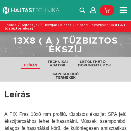
Főoldal
/
Hajtószíjak
/
Ékszíjak
/
Klasszikus profilú ékszíjak
/
13x8 ( A )
tűzbiztos ékszíj
13X8 ( A ) TŰZBIZTOS
ÉKSZÍJ
TECHNIKAI
LETÖLTHETŐ
LEÍRÁS
ADATOK
DOKUMENTUMOK
KAPCSOLÓDÓ
TERMÉKEK
Leírás
A PIX Fras 13x8 mm profilú, tűzbiztos ékszíjat SPA jelű
ékszíjtárcsához lehet felhasználni. Műszaki szempontból
átlagos felhasználási körű, de különlegesen antisztatikus