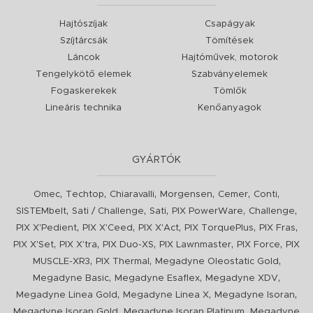
Hajtószíjak
Csapágyak
Szíjtárcsák
Tömítések
Láncok
Hajtóművek, motorok
Tengelykötő elemek
Szabványelemek
Fogaskerekek
Tömlők
Lineáris technika
Kenőanyagok
GYÁRTÓK
,
,
,
,
,
,
Omec
Techtop
Chiaravalli
Morgensen
Cemer
Conti
,
,
,
,
,
SISTEMbelt
Sati / Challenge
Sati
PIX PowerWare
Challenge
,
,
,
,
,
PIX X'Pedient
PIX X'Ceed
PIX X'Act
PIX TorquePlus
PIX Fras
,
,
,
,
,
PIX X'Set
PIX X'tra
PIX Duo-XS
PIX Lawnmaster
PIX Force
PIX
,
,
,
MUSCLE-XR3
PIX Thermal
Megadyne Oleostatic Gold
,
,
,
Megadyne Basic
Megadyne Esaflex
Megadyne XDV
,
,
,
Megadyne Linea Gold
Megadyne Linea X
Megadyne Isoran
,
,
Megadyne Isoran Gold
Megadyne Isoran Platinum
Megadyne