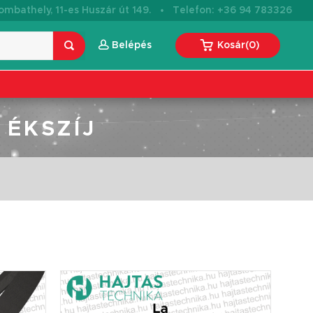
·
mbathely, 11-es Huszár út 149.
Telefon: +36 94 783326
Belépés
Kosár
(
0
)
 ÉKSZÍJ