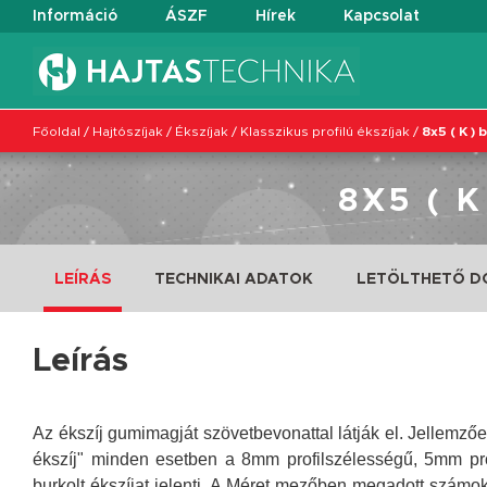
Információ
ÁSZF
Hírek
Kapcsolat
Főoldal
/
Hajtószíjak
/
Ékszíjak
/
Klasszikus profilú ékszíjak
/
8x5 ( K ) 
8X5 ( 
LEÍRÁS
TECHNIKAI ADATOK
LETÖLTHETŐ 
Leírás
Az ékszíj gumimagját szövetbevonattal látják el. Jellemzőe
ékszíj" minden esetben a 8mm profilszélességű, 5mm pr
burkolt ékszíjat jelenti. A Méret mezőben megadott számok 