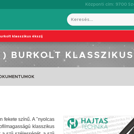
Központi cím: 9700 Szo
burkolt klasszikus ékszíj
K ) BURKOLT KLASSZIKUS
DOKUMENTUMOK
n fekete színű. A "nyolcas
ofilmagasságú klasszikus
a szíj szélességét, a szíj