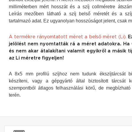
milliméterben mért hosszát és a szíj collméretre átszám
Leírás mezőben látható a szíj belső méretét és a szí
tartalmazó adat. Ez ugyanolyan hosszúságot jelent, csak m
A termékre rányomtatott méret a belső méret (Li).
Ez
jelölést nem nyomtatták rá a méret adatokra. Ha 
és nem akar átalakítani valamit egyikről a másik tí
az Li méretre figyeljen!
A 8x5 mm profilú szíjhoz nem tudunk ékszíjtárcsát biz
készíteni, vagy a gépgyártó által biztosított tárcsát
szempontból átlagos felhasználási körű, de megbízható
terén.