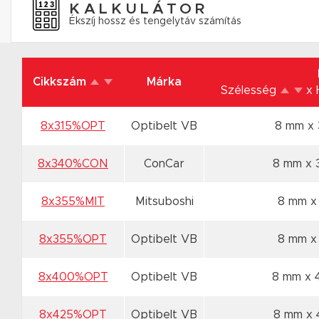
KALKULÁTOR
Ékszíj hossz és tengelytáv számítás
Cikkszám
Márka
Szélesség
x
8x315%OPT
Optibelt VB
8 mm x
8x340%CON
ConCar
8 mm x
8x355%MIT
Mitsuboshi
8 mm x
8x355%OPT
Optibelt VB
8 mm x
8x400%OPT
Optibelt VB
8 mm x
8x425%OPT
Optibelt VB
8 mm x