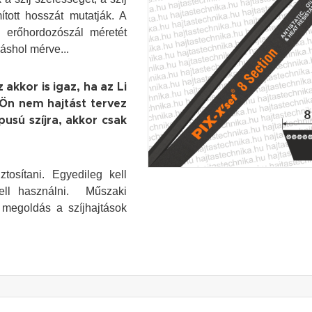
ított hosszát mutatják. A
j erőhordozószál méretét
áshol mérve...
 akkor is igaz, ha az Li
Ön nem hajtást tervez
pusú szíjra, akkor csak
tosítani. Egyedileg kell
 kell használni. Műszaki
 megoldás a szíjhajtások