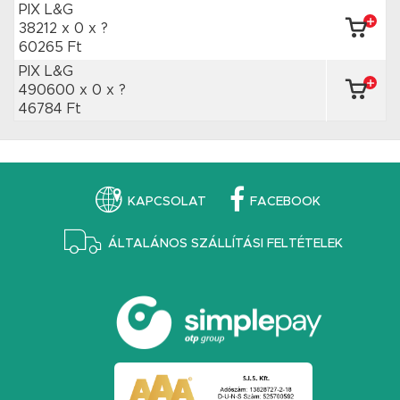
PIX L&G
38212 x 0
x ?
60265 Ft
PIX L&G
490600 x 0
x ?
46784 Ft
KAPCSOLAT
FACEBOOK
ÁLTALÁNOS SZÁLLÍTÁSI FELTÉTELEK