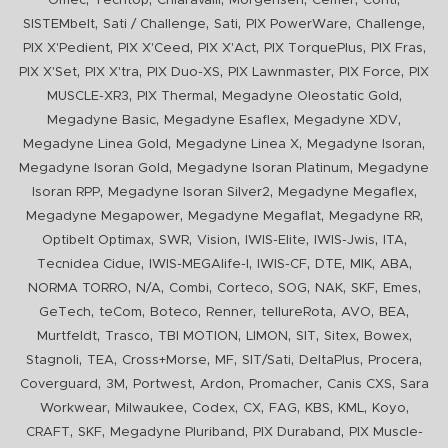
Omec
Techtop
Chiaravalli
Morgensen
Cemer
Conti
,
,
,
,
,
SISTEMbelt
Sati / Challenge
Sati
PIX PowerWare
Challenge
,
,
,
,
,
PIX X'Pedient
PIX X'Ceed
PIX X'Act
PIX TorquePlus
PIX Fras
,
,
,
,
,
PIX X'Set
PIX X'tra
PIX Duo-XS
PIX Lawnmaster
PIX Force
PIX
,
,
,
MUSCLE-XR3
PIX Thermal
Megadyne Oleostatic Gold
,
,
,
Megadyne Basic
Megadyne Esaflex
Megadyne XDV
,
,
,
Megadyne Linea Gold
Megadyne Linea X
Megadyne Isoran
,
,
Megadyne Isoran Gold
Megadyne Isoran Platinum
Megadyne
,
,
,
Isoran RPP
Megadyne Isoran Silver2
Megadyne Megaflex
,
,
,
Megadyne Megapower
Megadyne Megaflat
Megadyne RR
,
,
,
,
,
,
Optibelt Optimax
SWR
Vision
IWIS-Elite
IWIS-Jwis
ITA
,
,
,
,
,
,
Tecnidea Cidue
IWIS-MEGAlife-I
IWIS-CF
DTE
MIK
ABA
,
,
,
,
,
,
,
,
NORMA TORRO
N/A
Combi
Corteco
SOG
NAK
SKF
Emes
,
,
,
,
,
,
,
GeTech
teCom
Boteco
Renner
tellureRota
AVO
BEA
,
,
,
,
,
,
,
Murtfeldt
Trasco
TBI MOTION
LIMON
SIT
Sitex
Bowex
,
,
,
,
,
,
,
Stagnoli
TEA
Cross+Morse
MF
SIT/Sati
DeltaPlus
Procera
,
,
,
,
,
,
Coverguard
3M
Portwest
Ardon
Promacher
Canis CXS
Sara
,
,
,
,
,
,
,
,
Workwear
Milwaukee
Codex
CX
FAG
KBS
KML
Koyo
,
,
,
,
CRAFT
SKF
Megadyne Pluriband
PIX Duraband
PIX Muscle-