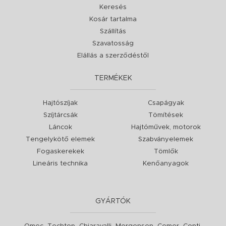
Keresés
Kosár tartalma
Szállítás
Szavatosság
Elállás a szerződéstől
TERMÉKEK
Hajtószíjak
Csapágyak
Szíjtárcsák
Tömítések
Láncok
Hajtóművek, motorok
Tengelykötő elemek
Szabványelemek
Fogaskerekek
Tömlők
Lineáris technika
Kenőanyagok
GYÁRTÓK
,
,
,
,
,
,