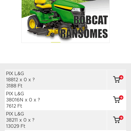
PIX L&G
18812 x 0
x ?
3188 Ft
PIX L&G
38016N x 0
x ?
7612 Ft
PIX L&G
38211 x 0
x ?
13029 Ft