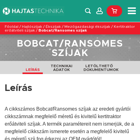
Főoldal
/
Hajtószíjak
/
Ékszíjak
/
Mezőgazdasági ékszíjak
/
Kertitraktor
erőátviteli szíjak
/
Bobcat/Ransomes szíjak
BOBCAT/RANSOMES
SZÍJAK
TECHNIKAI
LETÖLTHETŐ
LEÍRÁS
ADATOK
DOKUMENTUMOK
Leírás
A cikkszámos Bobcat/Ransomes szíjak az eredeti gyártói
cikkszámnak megfelelő méretű és kivitelű kertitraktor
erőátviteli szíjak. A termék paramétereit nem ismerjük, de a
megfelelő cikkszám ismerete esetén a megfelelő
kivitelű
és
méretű
szíj fog érkezni az OEM gyártótól!