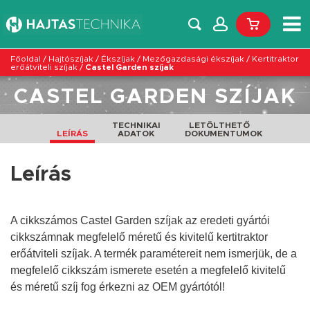
Főoldal
/
Hajtószíjak
/
Ékszíjak
/
Mezőgazdasági ékszíjak
/
Kertitraktor
erőátviteli szíjak
/
Castel Garden szíjak
CASTEL GARDEN SZÍJAK
TECHNIKAI
LETÖLTHETŐ
LEÍRÁS
ADATOK
DOKUMENTUMOK
Leírás
A cikkszámos Castel Garden szíjak az eredeti gyártói
cikkszámnak megfelelő méretű és kivitelű kertitraktor
erőátviteli szíjak. A termék paramétereit nem ismerjük, de a
megfelelő cikkszám ismerete esetén a megfelelő
kivitelű
és
méretű
szíj fog érkezni az OEM gyártótól!