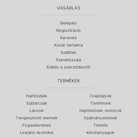
VÁSÁRLÁS
Belépés
Regisztráció
Keresés
Kosár tartalma
Szállítás
Szavatosság
Elállás a szerződéstől
TERMÉKEK
Hajtószíjak
Csapágyak
Szíjtárcsák
Tömítések
Láncok
Hajtóművek, motorok
Tengelykötő elemek
Szabványelemek
Fogaskerekek
Tömlők
Lineáris technika
Kenőanyagok