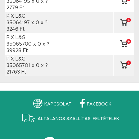
35064195 x 0
x ?
2779 Ft
PIX L&G
35064197 x 0
x ?
3246 Ft
PIX L&G
35065700 x 0
x ?
39928 Ft
PIX L&G
35065701 x 0
x ?
21763 Ft
KAPCSOLAT
FACEBOOK
ÁLTALÁNOS SZÁLLÍTÁSI FELTÉTELEK