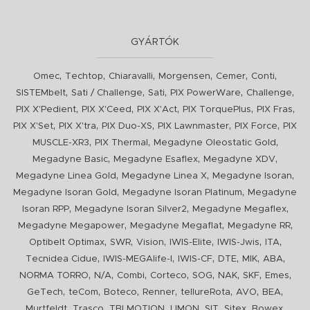
GYÁRTÓK
,
,
,
,
,
,
Omec
Techtop
Chiaravalli
Morgensen
Cemer
Conti
,
,
,
,
,
SISTEMbelt
Sati / Challenge
Sati
PIX PowerWare
Challenge
,
,
,
,
,
PIX X'Pedient
PIX X'Ceed
PIX X'Act
PIX TorquePlus
PIX Fras
,
,
,
,
,
PIX X'Set
PIX X'tra
PIX Duo-XS
PIX Lawnmaster
PIX Force
PIX
,
,
,
MUSCLE-XR3
PIX Thermal
Megadyne Oleostatic Gold
,
,
,
Megadyne Basic
Megadyne Esaflex
Megadyne XDV
,
,
,
Megadyne Linea Gold
Megadyne Linea X
Megadyne Isoran
,
,
Megadyne Isoran Gold
Megadyne Isoran Platinum
Megadyne
,
,
,
Isoran RPP
Megadyne Isoran Silver2
Megadyne Megaflex
,
,
,
Megadyne Megapower
Megadyne Megaflat
Megadyne RR
,
,
,
,
,
,
Optibelt Optimax
SWR
Vision
IWIS-Elite
IWIS-Jwis
ITA
,
,
,
,
,
,
Tecnidea Cidue
IWIS-MEGAlife-I
IWIS-CF
DTE
MIK
ABA
,
,
,
,
,
,
,
,
NORMA TORRO
N/A
Combi
Corteco
SOG
NAK
SKF
Emes
,
,
,
,
,
,
,
GeTech
teCom
Boteco
Renner
tellureRota
AVO
BEA
,
,
,
,
,
,
,
Murtfeldt
Trasco
TBI MOTION
LIMON
SIT
Sitex
Bowex