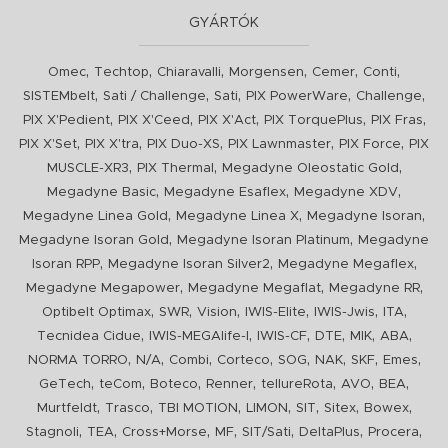
GYÁRTÓK
,
,
,
,
,
,
Omec
Techtop
Chiaravalli
Morgensen
Cemer
Conti
,
,
,
,
,
SISTEMbelt
Sati / Challenge
Sati
PIX PowerWare
Challenge
,
,
,
,
,
PIX X'Pedient
PIX X'Ceed
PIX X'Act
PIX TorquePlus
PIX Fras
,
,
,
,
,
PIX X'Set
PIX X'tra
PIX Duo-XS
PIX Lawnmaster
PIX Force
PIX
,
,
,
MUSCLE-XR3
PIX Thermal
Megadyne Oleostatic Gold
,
,
,
Megadyne Basic
Megadyne Esaflex
Megadyne XDV
,
,
,
Megadyne Linea Gold
Megadyne Linea X
Megadyne Isoran
,
,
Megadyne Isoran Gold
Megadyne Isoran Platinum
Megadyne
,
,
,
Isoran RPP
Megadyne Isoran Silver2
Megadyne Megaflex
,
,
,
Megadyne Megapower
Megadyne Megaflat
Megadyne RR
,
,
,
,
,
,
Optibelt Optimax
SWR
Vision
IWIS-Elite
IWIS-Jwis
ITA
,
,
,
,
,
,
Tecnidea Cidue
IWIS-MEGAlife-I
IWIS-CF
DTE
MIK
ABA
,
,
,
,
,
,
,
,
NORMA TORRO
N/A
Combi
Corteco
SOG
NAK
SKF
Emes
,
,
,
,
,
,
,
GeTech
teCom
Boteco
Renner
tellureRota
AVO
BEA
,
,
,
,
,
,
,
Murtfeldt
Trasco
TBI MOTION
LIMON
SIT
Sitex
Bowex
,
,
,
,
,
,
,
Stagnoli
TEA
Cross+Morse
MF
SIT/Sati
DeltaPlus
Procera