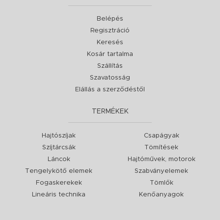
Belépés
Regisztráció
Keresés
Kosár tartalma
Szállítás
Szavatosság
Elállás a szerződéstől
TERMÉKEK
Hajtószíjak
Csapágyak
Szíjtárcsák
Tömítések
Láncok
Hajtóművek, motorok
Tengelykötő elemek
Szabványelemek
Fogaskerekek
Tömlők
Lineáris technika
Kenőanyagok