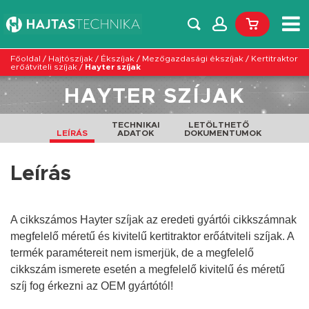
Főoldal
/
Hajtószíjak
/
Ékszíjak
/
Mezőgazdasági ékszíjak
/
Kertitraktor
erőátviteli szíjak
/
Hayter szíjak
HAYTER SZÍJAK
TECHNIKAI
LETÖLTHETŐ
LEÍRÁS
ADATOK
DOKUMENTUMOK
Leírás
A cikkszámos Hayter szíjak az eredeti gyártói cikkszámnak
megfelelő méretű és kivitelű kertitraktor erőátviteli szíjak. A
termék paramétereit nem ismerjük, de a megfelelő
cikkszám ismerete esetén a megfelelő
kivitelű
és
méretű
szíj fog érkezni az OEM gyártótól!