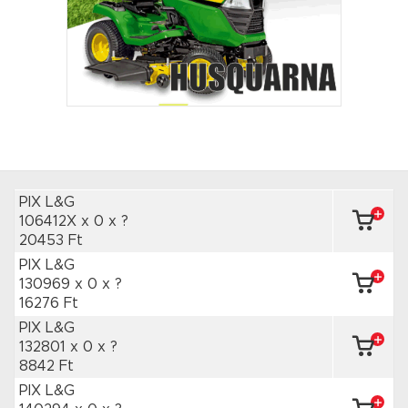
PIX L&G
106412X x 0
x ?
20453 Ft
PIX L&G
130969 x 0
x ?
16276 Ft
PIX L&G
132801 x 0
x ?
8842 Ft
PIX L&G