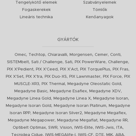
Tengelykötő elemek
Szabványelemek
Fogaskerekek
Tömlők
Lineáris technika
Kenőanyagok
GYÁRTÓK
,
,
,
,
,
,
Omec
Techtop
Chiaravalli
Morgensen
Cemer
Conti
,
,
,
,
,
SISTEMbelt
Sati / Challenge
Sati
PIX PowerWare
Challenge
,
,
,
,
,
PIX X'Pedient
PIX X'Ceed
PIX X'Act
PIX TorquePlus
PIX Fras
,
,
,
,
,
PIX X'Set
PIX X'tra
PIX Duo-XS
PIX Lawnmaster
PIX Force
PIX
,
,
,
MUSCLE-XR3
PIX Thermal
Megadyne Oleostatic Gold
,
,
,
Megadyne Basic
Megadyne Esaflex
Megadyne XDV
,
,
,
Megadyne Linea Gold
Megadyne Linea X
Megadyne Isoran
,
,
Megadyne Isoran Gold
Megadyne Isoran Platinum
Megadyne
,
,
,
Isoran RPP
Megadyne Isoran Silver2
Megadyne Megaflex
,
,
,
Megadyne Megapower
Megadyne Megaflat
Megadyne RR
,
,
,
,
,
,
Optibelt Optimax
SWR
Vision
IWIS-Elite
IWIS-Jwis
ITA
,
,
,
,
,
,
Tecnidea Cidue
IWIS-MEGAlife-I
IWIS-CF
DTE
MIK
ABA