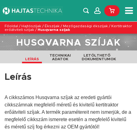
Főoldal
/
Hajtószíjak
/
Ékszíjak
/
Mezőgazdasági ékszíjak
/
Kertitraktor
erőátviteli szíjak
/
Husqvarna szíjak
HUSQVARNA SZÍJAK
TECHNIKAI
LETÖLTHETŐ
LEÍRÁS
ADATOK
DOKUMENTUMOK
Leírás
A cikkszámos Husqvarna szíjak az eredeti gyártói
cikkszámnak megfelelő méretű és kivitelű kertitraktor
erőátviteli szíjak. A termék paramétereit nem ismerjük, de a
megfelelő cikkszám ismerete esetén a megfelelő
kivitelű
és
méretű
szíj fog érkezni az OEM gyártótól!