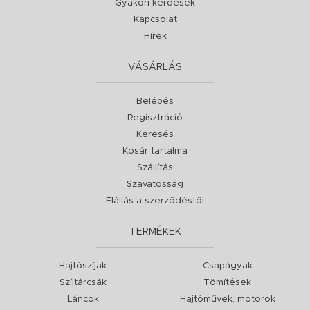
Gyakori kérdések
Kapcsolat
Hírek
VÁSÁRLÁS
Belépés
Regisztráció
Keresés
Kosár tartalma
Szállítás
Szavatosság
Elállás a szerződéstől
TERMÉKEK
Hajtószíjak
Csapágyak
Szíjtárcsák
Tömítések
Láncok
Hajtóművek, motorok