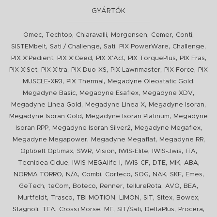
GYÁRTÓK
,
,
,
,
,
,
Omec
Techtop
Chiaravalli
Morgensen
Cemer
Conti
,
,
,
,
,
SISTEMbelt
Sati / Challenge
Sati
PIX PowerWare
Challenge
,
,
,
,
,
PIX X'Pedient
PIX X'Ceed
PIX X'Act
PIX TorquePlus
PIX Fras
,
,
,
,
,
PIX X'Set
PIX X'tra
PIX Duo-XS
PIX Lawnmaster
PIX Force
PIX
,
,
,
MUSCLE-XR3
PIX Thermal
Megadyne Oleostatic Gold
,
,
,
Megadyne Basic
Megadyne Esaflex
Megadyne XDV
,
,
,
Megadyne Linea Gold
Megadyne Linea X
Megadyne Isoran
,
,
Megadyne Isoran Gold
Megadyne Isoran Platinum
Megadyne
,
,
,
Isoran RPP
Megadyne Isoran Silver2
Megadyne Megaflex
,
,
,
Megadyne Megapower
Megadyne Megaflat
Megadyne RR
,
,
,
,
,
,
Optibelt Optimax
SWR
Vision
IWIS-Elite
IWIS-Jwis
ITA
,
,
,
,
,
,
Tecnidea Cidue
IWIS-MEGAlife-I
IWIS-CF
DTE
MIK
ABA
,
,
,
,
,
,
,
,
NORMA TORRO
N/A
Combi
Corteco
SOG
NAK
SKF
Emes
,
,
,
,
,
,
,
GeTech
teCom
Boteco
Renner
tellureRota
AVO
BEA
,
,
,
,
,
,
,
Murtfeldt
Trasco
TBI MOTION
LIMON
SIT
Sitex
Bowex
,
,
,
,
,
,
,
Stagnoli
TEA
Cross+Morse
MF
SIT/Sati
DeltaPlus
Procera