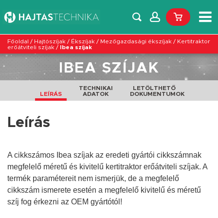
Főoldal
/
Hajtószíjak
/
Ékszíjak
/
Mezőgazdasági ékszíjak
/
Kertitraktor
erőátviteli szíjak
/
Ibea szíjak
IBEA SZÍJAK
TECHNIKAI
LETÖLTHETŐ
LEÍRÁS
ADATOK
DOKUMENTUMOK
Leírás
A cikkszámos Ibea szíjak az eredeti gyártói cikkszámnak
megfelelő méretű és kivitelű kertitraktor erőátviteli szíjak. A
termék paramétereit nem ismerjük, de a megfelelő
cikkszám ismerete esetén a megfelelő
kivitelű
és
méretű
szíj fog érkezni az OEM gyártótól!