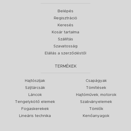
Belépés
Regisztráció
Keresés
Kosár tartalma
Szállítás
Szavatosság
Elállás a szerződéstől
TERMÉKEK
Hajtószíjak
Csapágyak
Szíjtárcsák
Tömítések
Láncok
Hajtóművek, motorok
Tengelykötő elemek
Szabványelemek
Fogaskerekek
Tömlők
Lineáris technika
Kenőanyagok