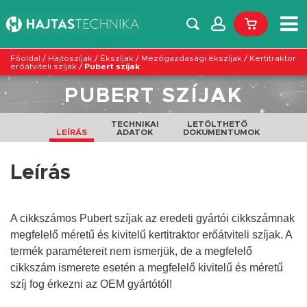
Főoldal
/
Hajtószíjak
/
Ékszíjak
/
Mezőgazdasági ékszíjak
/
Kertitraktor
erőátviteli szíjak
/
Pubert szíjak
PUBERT SZÍJAK
TECHNIKAI
LETÖLTHETŐ
LEÍRÁS
ADATOK
DOKUMENTUMOK
Leírás
A cikkszámos Pubert szíjak az eredeti gyártói cikkszámnak
megfelelő méretű és kivitelű kertitraktor erőátviteli szíjak. A
termék paramétereit nem ismerjük, de a megfelelő
cikkszám ismerete esetén a megfelelő
kivitelű
és
méretű
szíj fog érkezni az OEM gyártótól!