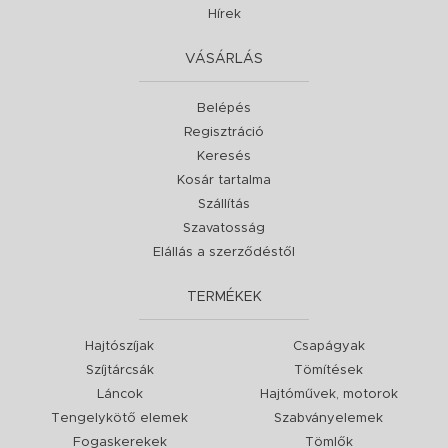
Hírek
VÁSÁRLÁS
Belépés
Regisztráció
Keresés
Kosár tartalma
Szállítás
Szavatosság
Elállás a szerződéstől
TERMÉKEK
Hajtószíjak
Csapágyak
Szíjtárcsák
Tömítések
Láncok
Hajtóművek, motorok
Tengelykötő elemek
Szabványelemek
Fogaskerekek
Tömlők