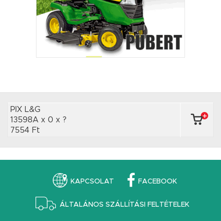
PIX L&G
13598A x 0
x ?
7554 Ft
KAPCSOLAT
FACEBOOK
ÁLTALÁNOS SZÁLLÍTÁSI FELTÉTELEK