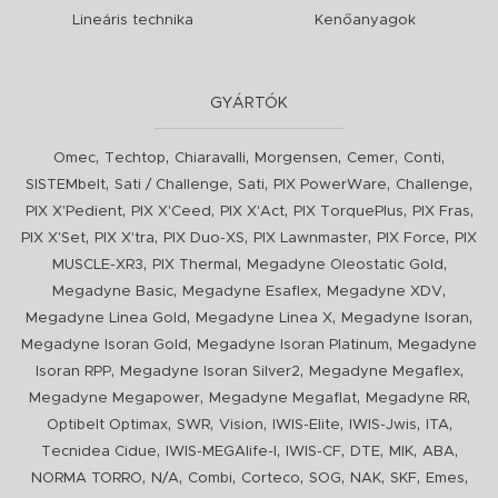
Lineáris technika
Kenőanyagok
GYÁRTÓK
,
,
,
,
,
,
Omec
Techtop
Chiaravalli
Morgensen
Cemer
Conti
,
,
,
,
,
SISTEMbelt
Sati / Challenge
Sati
PIX PowerWare
Challenge
,
,
,
,
,
PIX X'Pedient
PIX X'Ceed
PIX X'Act
PIX TorquePlus
PIX Fras
,
,
,
,
,
PIX X'Set
PIX X'tra
PIX Duo-XS
PIX Lawnmaster
PIX Force
PIX
,
,
,
MUSCLE-XR3
PIX Thermal
Megadyne Oleostatic Gold
,
,
,
Megadyne Basic
Megadyne Esaflex
Megadyne XDV
,
,
,
Megadyne Linea Gold
Megadyne Linea X
Megadyne Isoran
,
,
Megadyne Isoran Gold
Megadyne Isoran Platinum
Megadyne
,
,
,
Isoran RPP
Megadyne Isoran Silver2
Megadyne Megaflex
,
,
,
Megadyne Megapower
Megadyne Megaflat
Megadyne RR
,
,
,
,
,
,
Optibelt Optimax
SWR
Vision
IWIS-Elite
IWIS-Jwis
ITA
,
,
,
,
,
,
Tecnidea Cidue
IWIS-MEGAlife-I
IWIS-CF
DTE
MIK
ABA
,
,
,
,
,
,
,
,
NORMA TORRO
N/A
Combi
Corteco
SOG
NAK
SKF
Emes