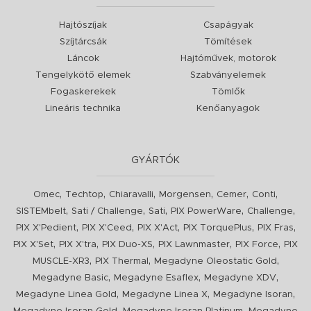
Hajtószíjak
Csapágyak
Szíjtárcsák
Tömítések
Láncok
Hajtóművek, motorok
Tengelykötő elemek
Szabványelemek
Fogaskerekek
Tömlők
Lineáris technika
Kenőanyagok
GYÁRTÓK
,
,
,
,
,
,
Omec
Techtop
Chiaravalli
Morgensen
Cemer
Conti
,
,
,
,
,
SISTEMbelt
Sati / Challenge
Sati
PIX PowerWare
Challenge
,
,
,
,
,
PIX X'Pedient
PIX X'Ceed
PIX X'Act
PIX TorquePlus
PIX Fras
,
,
,
,
,
PIX X'Set
PIX X'tra
PIX Duo-XS
PIX Lawnmaster
PIX Force
PIX
,
,
,
MUSCLE-XR3
PIX Thermal
Megadyne Oleostatic Gold
,
,
,
Megadyne Basic
Megadyne Esaflex
Megadyne XDV
,
,
,
Megadyne Linea Gold
Megadyne Linea X
Megadyne Isoran
,
,