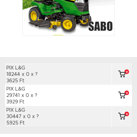
PIX L&G
18244 x 0
x ?
3625 Ft
PIX L&G
29741 x 0
x ?
3929 Ft
PIX L&G
30447 x 0
x ?
5925 Ft