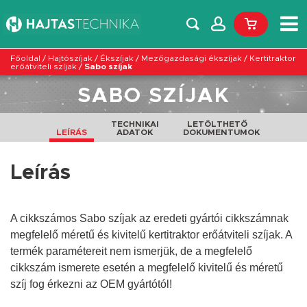
Főoldal
/
Hajtószíjak
/
Ékszíjak
/
Mezőgazdasági ékszíjak
/
Kertitraktor
erőátviteli szíjak
/
Sabo szíjak
SABO SZÍJAK
TECHNIKAI
LETÖLTHETŐ
LEÍRÁS
ADATOK
DOKUMENTUMOK
Leírás
A cikkszámos Sabo szíjak az eredeti gyártói cikkszámnak
megfelelő méretű és kivitelű kertitraktor erőátviteli szíjak. A
termék paramétereit nem ismerjük, de a megfelelő
cikkszám ismerete esetén a megfelelő
kivitelű
és
méretű
szíj fog érkezni az OEM gyártótól!