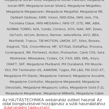
Megadyne Isoran Gold
Megadyne Isoran Platinum
Megadyne
,
,
,
Isoran RPP
Megadyne Isoran Silver2
Megadyne Megaflex
,
,
,
Megadyne Megapower
Megadyne Megaflat
Megadyne RR
,
,
,
,
,
,
Optibelt Optimax
SWR
Vision
IWIS-Elite
IWIS-Jwis
ITA
,
,
,
,
,
,
Tecnidea Cidue
IWIS-MEGAlife-I
IWIS-CF
DTE
MIK
ABA
,
,
,
,
,
,
,
,
NORMA TORRO
N/A
Combi
Corteco
SOG
NAK
SKF
Emes
,
,
,
,
,
,
,
GeTech
teCom
Boteco
Renner
tellureRota
AVO
BEA
,
,
,
,
,
,
,
Murtfeldt
Trasco
TBI MOTION
LIMON
SIT
Sitex
Bowex
,
,
,
,
,
,
,
Stagnoli
TEA
Cross+Morse
MF
SIT/Sati
DeltaPlus
Procera
,
,
,
,
,
,
Coverguard
3M
Portwest
Ardon
Promacher
Canis CXS
Sara
,
,
,
,
,
,
,
,
Workwear
Milwaukee
Codex
CX
FAG
KBS
KML
Koyo
,
,
,
,
CRAFT
SKF
Megadyne Pluriband
PIX Duraband
PIX Muscle-
,
,
,
,
,
,
XS3
PIX Terminator-XS
A4M/SMI
Tagex
PIX L&G
PIX DUO-XT
,
,
,
Megadyne PV Elastic
Megadyne Varisect
Megadyne Acculink
,
,
Megadyne Contrafor
Megadyne Megaweld
Megadyne
,
,
,
Oleostatic
Megadyne Megasync collos
Megadyne Gold (1-2)
,
,
Megadyne Megalinear
Megadyne Millbelts
Megadyne Cable
,
,
,
,
,
Pull
PIX X'Ceed
Megadyne Pull Down
Optibelt VB
Mitsuboshi
Az HAJTÁSTECHNIKA webáruház sütiket használ. Az
oldal böngészésével hozzájárulsz a sütik használatához.
,
,
,
ConCar
Megadyne Megarib
PIX HARVESTER
Urgent
Adatvédelmi tájékoztató