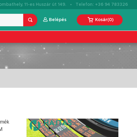
·
mbathely, 11-es Huszár út 149.
Telefon: +36 94 783326
Belépés
Kosár
(
0
)
ermék
EM