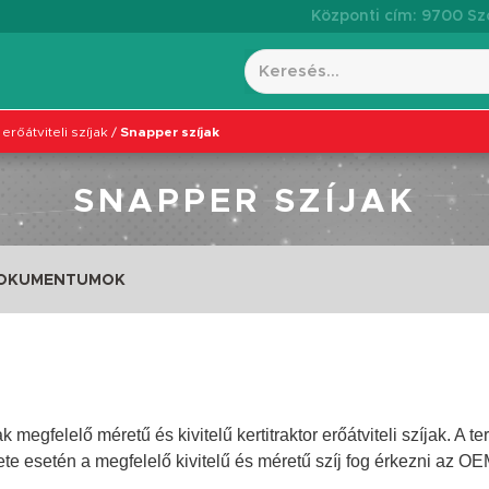
Központi cím: 9700 Szo
 erőátviteli szíjak
/
Snapper szíjak
SNAPPER SZÍJAK
DOKUMENTUMOK
egfelelő méretű és kivitelű kertitraktor erőátviteli szíjak. A t
ete esetén a megfelelő
kivitelű
és
méretű
szíj fog érkezni az O