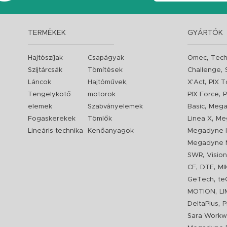
TERMÉKEK
GYÁRTÓK
,
Hajtószíjak
Csapágyak
Omec
Tech
,
Szíjtárcsák
Tömítések
Challenge
,
Láncok
Hajtóművek,
X'Act
PIX T
,
Tengelykötő
motorok
PIX Force
P
,
elemek
Szabványelemek
Basic
Mega
,
Fogaskerekek
Tömlők
Linea X
Me
Lineáris technika
Kenőanyagok
Megadyne I
Megadyne 
,
SWR
Visio
,
,
CF
DTE
MI
,
GeTech
te
,
MOTION
L
,
DeltaPlus
P
Sara Workw