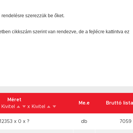
vő rendelésre szerezzük be őket.
ben cikkszám szerint van rendezve, de a fejlécre kattintva ez
Méret
Me.e
Bruttó list
 Kivitel
x Kivitel
12353 x 0
x ?
db
7059 