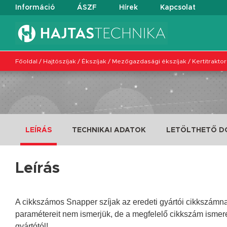
Információ
ÁSZF
Hírek
Kapcsolat
Főoldal
/
Hajtószíjak
/
Ékszíjak
/
Mezőgazdasági ékszíjak
/
Kertitraktor
LEÍRÁS
TECHNIKAI ADATOK
LETÖLTHETŐ 
Leírás
A cikkszámos Snapper szíjak az eredeti gyártói cikkszámnak m
paramétereit nem ismerjük, de a megfelelő cikkszám ismer
gyártótól!