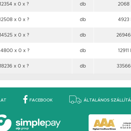
12354 x 0
x ?
db
2068 
12508 x 0
x ?
db
4923 
14525 x 0
x ?
db
26946
14800 x 0
x ?
db
12911 
18236 x 0
x ?
db
33566
LAT
FACEBOOK
ÁLTALÁNOS SZÁLLÍTÁS