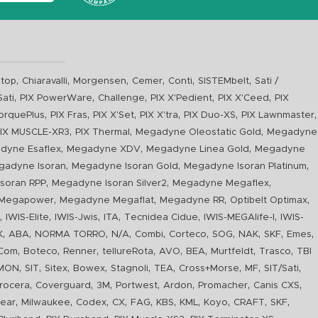
,
,
,
,
,
,
top
Chiaravalli
Morgensen
Cemer
Conti
SISTEMbelt
Sati /
,
,
,
,
,
Sati
PIX PowerWare
Challenge
PIX X'Pedient
PIX X'Ceed
PIX
,
,
,
,
,
,
orquePlus
PIX Fras
PIX X'Set
PIX X'tra
PIX Duo-XS
PIX Lawnmaster
,
,
,
IX MUSCLE-XR3
PIX Thermal
Megadyne Oleostatic Gold
Megadyne
,
,
,
dyne Esaflex
Megadyne XDV
Megadyne Linea Gold
Megadyne
,
,
,
gadyne Isoran
Megadyne Isoran Gold
Megadyne Isoran Platinum
,
,
,
soran RPP
Megadyne Isoran Silver2
Megadyne Megaflex
,
,
,
,
Megapower
Megadyne Megaflat
Megadyne RR
Optibelt Optimax
,
,
,
,
,
,
n
IWIS-Elite
IWIS-Jwis
ITA
Tecnidea Cidue
IWIS-MEGAlife-I
IWIS-
,
,
,
,
,
,
,
,
,
,
K
ABA
NORMA TORRO
N/A
Combi
Corteco
SOG
NAK
SKF
Emes
,
,
,
,
,
,
,
,
Com
Boteco
Renner
tellureRota
AVO
BEA
Murtfeldt
Trasco
TBI
,
,
,
,
,
,
,
,
,
IMON
SIT
Sitex
Bowex
Stagnoli
TEA
Cross+Morse
MF
SIT/Sati
,
,
,
,
,
,
,
rocera
Coverguard
3M
Portwest
Ardon
Promacher
Canis CXS
,
,
,
,
,
,
,
,
,
,
ear
Milwaukee
Codex
CX
FAG
KBS
KML
Koyo
CRAFT
SKF