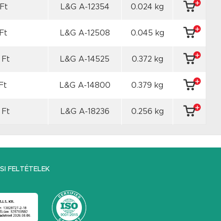
Ft
L&G A-12354
0.024 kg
Ft
L&G A-12508
0.045 kg
 Ft
L&G A-14525
0.372 kg
Ft
L&G A-14800
0.379 kg
 Ft
L&G A-18236
0.256 kg
I FELTÉTELEK