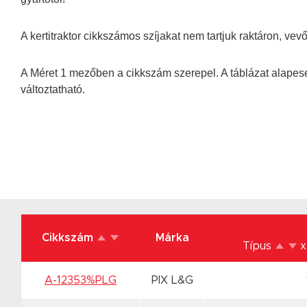
A kertitraktor cikkszámos szíjakat nem tartjuk raktáron, ve
A Méret 1 mezőben a cikkszám szerepel. A táblázat alapeset
változtatható.
Cikkszám
Márka
Típus
x
A-12353%PLG
PIX L&G