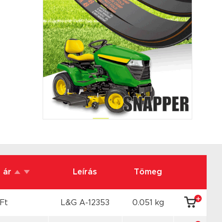
a ár
Leírás
Tömeg
Ft
L&G A-12353
0.051 kg