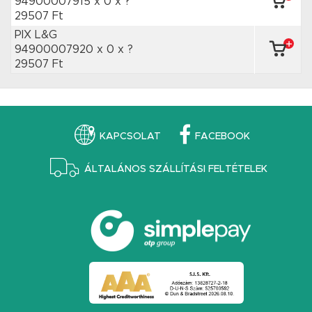
94900007915 x 0
x ?
29507 Ft
PIX L&G
94900007920 x 0
x ?
29507 Ft
KAPCSOLAT
FACEBOOK
ÁLTALÁNOS SZÁLLÍTÁSI FELTÉTELEK