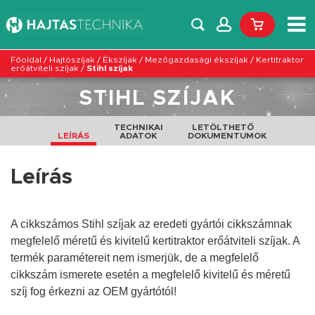
Főoldal
/
Hajtószíjak
/
Ékszíjak
/
Mezőgazdasági ékszíjak
/
Kertitraktor
erőátviteli szíjak
/
Stihl szíjak
STIHL SZÍJAK
TECHNIKAI
LETÖLTHETŐ
LEÍRÁS
ADATOK
DOKUMENTUMOK
Leírás
A cikkszámos Stihl szíjak az eredeti gyártói cikkszámnak
megfelelő méretű és kivitelű kertitraktor erőátviteli szíjak. A
termék paramétereit nem ismerjük, de a megfelelő
cikkszám ismerete esetén a megfelelő
kivitelű
és
méretű
szíj fog érkezni az OEM gyártótól!