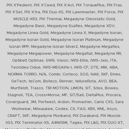
,
,
,
,
,
PIX X'Pedient
PIX X'Ceed
PIX X'Act
PIX TorquePlus
PIX Fras
,
,
,
,
,
PIX X'Set
PIX X'tra
PIX Duo-XS
PIX Lawnmaster
PIX Force
PIX
,
,
,
MUSCLE-XR3
PIX Thermal
Megadyne Oleostatic Gold
,
,
,
Megadyne Basic
Megadyne Esaflex
Megadyne XDV
,
,
,
Megadyne Linea Gold
Megadyne Linea X
Megadyne Isoran
,
,
Megadyne Isoran Gold
Megadyne Isoran Platinum
Megadyne
,
,
,
Isoran RPP
Megadyne Isoran Silver2
Megadyne Megaflex
,
,
,
Megadyne Megapower
Megadyne Megaflat
Megadyne RR
,
,
,
,
,
,
Optibelt Optimax
SWR
Vision
IWIS-Elite
IWIS-Jwis
ITA
,
,
,
,
,
,
Tecnidea Cidue
IWIS-MEGAlife-I
IWIS-CF
DTE
MIK
ABA
,
,
,
,
,
,
,
,
NORMA TORRO
N/A
Combi
Corteco
SOG
NAK
SKF
Emes
,
,
,
,
,
,
,
GeTech
teCom
Boteco
Renner
tellureRota
AVO
BEA
,
,
,
,
,
,
,
Murtfeldt
Trasco
TBI MOTION
LIMON
SIT
Sitex
Bowex
,
,
,
,
,
,
,
Stagnoli
TEA
Cross+Morse
MF
SIT/Sati
DeltaPlus
Procera
,
,
,
,
,
,
Coverguard
3M
Portwest
Ardon
Promacher
Canis CXS
Sara
,
,
,
,
,
,
,
,
Workwear
Milwaukee
Codex
CX
FAG
KBS
KML
Koyo
,
,
,
,
CRAFT
SKF
Megadyne Pluriband
PIX Duraband
PIX Muscle-
,
,
,
,
,
,
XS3
PIX Terminator-XS
A4M/SMI
Tagex
PIX L&G
PIX DUO-XT