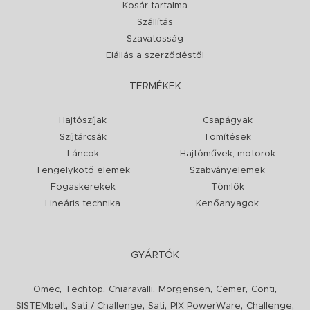
Kosár tartalma
Szállítás
Szavatosság
Elállás a szerződéstől
TERMÉKEK
Hajtószíjak
Csapágyak
Szíjtárcsák
Tömítések
Láncok
Hajtóművek, motorok
Tengelykötő elemek
Szabványelemek
Fogaskerekek
Tömlők
Lineáris technika
Kenőanyagok
GYÁRTÓK
,
,
,
,
,
,
Omec
Techtop
Chiaravalli
Morgensen
Cemer
Conti
,
,
,
,
,
SISTEMbelt
Sati / Challenge
Sati
PIX PowerWare
Challenge