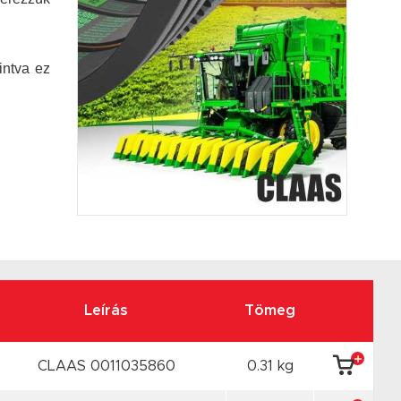
intva ez
Leírás
Tömeg
CLAAS 0011035860
0.31 kg