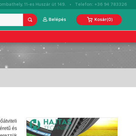
·
mbathely, 11-es Huszár út 149.
Telefon: +36 94 783326
Belépés
Kosár
(
0
)
átviteli
éretű és
zerezzük