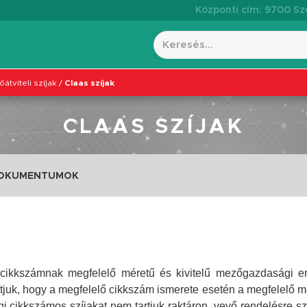
Központi cím: 9700 Szo
átviteli szíjak
/
Claas szíjak
CLAAS SZÍJAK
DOKUMENTUMOK
i cikkszámnak megfelelő méretű és kivitelű mezőgazdasági erő
lítjuk, hogy a megfelelő cikkszám ismerete esetén a megfelelő m
 cikkszámos szíjakat nem tartjuk raktáron, vevő rendelésre s