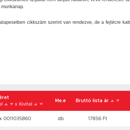
-7 munkanap.
alapesetben cikkszám szerint van rendezve, de a fejlécre katt
éret
Me.e
Bruttó lista ár
el
x Kivitel
x 0011035860
db
17856 Ft