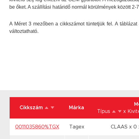
be őket. A szállítási határidő normál körülmények között 2
A Méret 3 mezőben a cikkszámot tüntetjük fel. A táblázat 
változtatható.
M
Cikkszám
Márka
Típus
x Kivit
0011035860%TGX
Tagex
CLAAS x 0