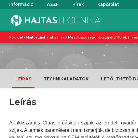
Információ
ÁSZF
Hírek
Kapcsolat
Főoldal
/
Hajtószíjak
/
Ékszíjak
/
Mezőgazdasági ékszíjak
/
Kombájn erő
LEÍRÁS
TECHNIKAI ADATOK
LETÖLTHETŐ 
Leírás
A cikkszámos Claas erőátviteli szíjak az eredeti gyártó
szíjak. A termék paramétereit nem ismerjük, de biztosan ál
kivitelű szíj fog érkezni az OEM gyártótól!
A mezőgazdasági