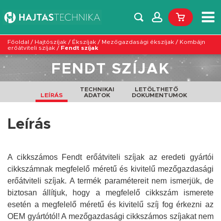
Főoldal
/
Hajtószíjak
/
Ékszíjak
/
Mezőgazdasági ékszíjak
/
Kombájn
erőátviteli szíjak
/
Fendt szíjak
FENDT SZÍJAK
TECHNIKAI
LETÖLTHETŐ
LEÍRÁS
ADATOK
DOKUMENTUMOK
Leírás
A cikkszámos Fendt erőátviteli szíjak az eredeti gyártói
cikkszámnak megfelelő méretű és kivitelű mezőgazdasági
erőátviteli szíjak. A termék paramétereit nem ismerjük, de
biztosan állítjuk, hogy a megfelelő cikkszám ismerete
esetén a megfelelő méretű és kivitelű szíj fog érkezni az
OEM gyártótól!
A mezőgazdasági cikkszámos szíjakat nem