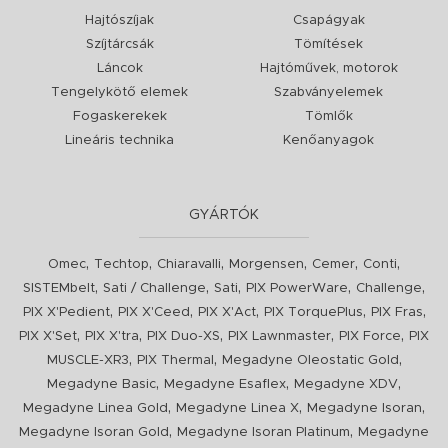
Hajtószíjak
Csapágyak
Szíjtárcsák
Tömítések
Láncok
Hajtóművek, motorok
Tengelykötő elemek
Szabványelemek
Fogaskerekek
Tömlők
Lineáris technika
Kenőanyagok
GYÁRTÓK
,
,
,
,
,
,
Omec
Techtop
Chiaravalli
Morgensen
Cemer
Conti
,
,
,
,
,
SISTEMbelt
Sati / Challenge
Sati
PIX PowerWare
Challenge
,
,
,
,
,
PIX X'Pedient
PIX X'Ceed
PIX X'Act
PIX TorquePlus
PIX Fras
,
,
,
,
,
PIX X'Set
PIX X'tra
PIX Duo-XS
PIX Lawnmaster
PIX Force
PIX
,
,
,
MUSCLE-XR3
PIX Thermal
Megadyne Oleostatic Gold
,
,
,
Megadyne Basic
Megadyne Esaflex
Megadyne XDV
,
,
,
Megadyne Linea Gold
Megadyne Linea X
Megadyne Isoran
,
,
Megadyne Isoran Gold
Megadyne Isoran Platinum
Megadyne