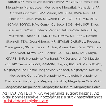
,
,
,
Isoran RPP
Megadyne Isoran Silver2
Megadyne Megaflex
,
,
,
Megadyne Megapower
Megadyne Megaflat
Megadyne RR
,
,
,
,
,
,
Optibelt Optimax
SWR
Vision
IWIS-Elite
IWIS-Jwis
ITA
,
,
,
,
,
,
Tecnidea Cidue
IWIS-MEGAlife-I
IWIS-CF
DTE
MIK
ABA
,
,
,
,
,
,
,
,
NORMA TORRO
N/A
Combi
Corteco
SOG
NAK
SKF
Emes
,
,
,
,
,
,
,
GeTech
teCom
Boteco
Renner
tellureRota
AVO
BEA
,
,
,
,
,
,
,
Murtfeldt
Trasco
TBI MOTION
LIMON
SIT
Sitex
Bowex
,
,
,
,
,
,
,
Stagnoli
TEA
Cross+Morse
MF
SIT/Sati
DeltaPlus
Procera
,
,
,
,
,
,
Coverguard
3M
Portwest
Ardon
Promacher
Canis CXS
Sara
,
,
,
,
,
,
,
,
Workwear
Milwaukee
Codex
CX
FAG
KBS
KML
Koyo
,
,
,
,
CRAFT
SKF
Megadyne Pluriband
PIX Duraband
PIX Muscle-
,
,
,
,
,
,
XS3
PIX Terminator-XS
A4M/SMI
Tagex
PIX L&G
PIX DUO-XT
,
,
,
Megadyne PV Elastic
Megadyne Varisect
Megadyne Acculink
,
,
Megadyne Contrafor
Megadyne Megaweld
Megadyne
,
,
,
Oleostatic
Megadyne Megasync collos
Megadyne Gold (1-2)
,
,
Megadyne Megalinear
Megadyne Millbelts
Megadyne Cable
,
,
,
,
,
Pull
PIX X'Ceed
Megadyne Pull Down
Optibelt VB
Mitsuboshi
Az HAJTÁSTECHNIKA webáruház sütiket használ. Az
oldal böngészésével hozzájárulsz a sütik használatához.
,
,
,
ConCar
Megadyne Megarib
PIX HARVESTER
Urgent
Adatvédelmi tájékoztató